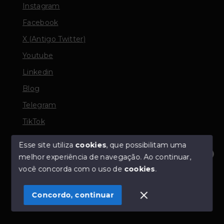
Instagram
Facebook
X (Antigo Twitter)
Youtube
Linkedin
Blog
Telegram
TikTok
Esse site utiliza
cookies
, que possibilitam uma
melhor experiência de navegação.
Ao continuar,
© Copyright 2026 - TORQUATO ∴ Corretor de Imóveis
Olá! Estamos disponíveis para te ajudar.
você concorda com o uso de
cookies
.
- CRECI 42643f | 136.004f Perito Avaliador CNAI 37357
- Todos os direitos reservados
Concordo, continuar
SITE PARA IMOBILIARIA