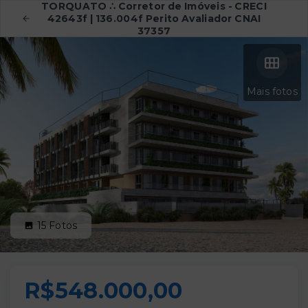
TORQUATO ∴ Corretor de Imóveis - CRECI
42643f | 136.004f Perito Avaliador CNAI
37357
Mais fotos
15
Fotos
R$548.000,00