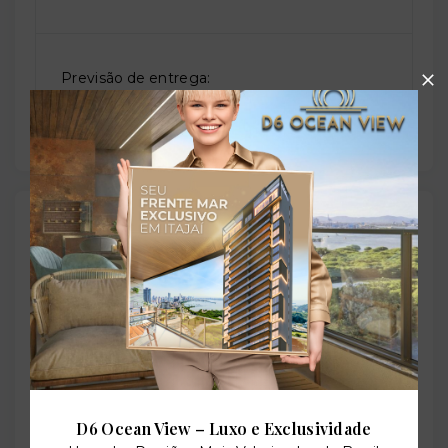
Previsão de entrega:
28/12/2026
Localização
Avenida João Maurício, 2011 - Jardim Oceania - João
Pessoa/PB
- 58037-010
+
−
D6 Ocean View – Luxo e Exclusividade