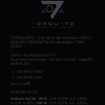
TORQUATO ∴ Corretor de Imóveis - CRECI
42643f | 136.004f Perito Avaliador CNAI
37357
CNPJ
-
46.319.819/0001-17
Rua Carlos Schroeder, 122, São Vicente - Itajaí/SC,
88309-260
(47) 99147-9687
(19) 99751-2720
Ver e-mail
CUB R$3.037,72
Índices 04/26
-
IPCA
• V.M. 0,42%, A.A. 1,85%,
A.12 M. 4,48% |
IGP-M
• V.M. 0,31%, A.A. 0,92%,