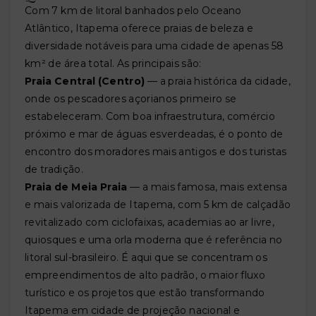
Com 7 km de litoral banhados pelo Oceano
Atlântico, Itapema oferece praias de beleza e
diversidade notáveis para uma cidade de apenas 58
km² de área total. As principais são:
Praia Central (Centro)
— a praia histórica da cidade,
onde os pescadores açorianos primeiro se
estabeleceram. Com boa infraestrutura, comércio
próximo e mar de águas esverdeadas, é o ponto de
encontro dos moradores mais antigos e dos turistas
de tradição.
Praia de Meia Praia
— a mais famosa, mais extensa
e mais valorizada de Itapema, com 5 km de calçadão
revitalizado com ciclofaixas, academias ao ar livre,
quiosques e uma orla moderna que é referência no
litoral sul-brasileiro. É aqui que se concentram os
empreendimentos de alto padrão, o maior fluxo
turístico e os projetos que estão transformando
Itapema em cidade de projeção nacional e