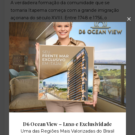
A verdadeira formação da comunidade que se
tornaria Itapema começa com a grande imigração
açoriana do século XVIII. Entre 1748 e 1756, o
governo português promoveu o envio sistemático
de famílias das ilhas dos Açores para colonizar o
litoral de Santa Catarina. Os colonizadores que
chegaram à região de Itapema vinham das ilhas
Terceira, São Jorge, Pico, Faial, Graciosa e São
Miguel
— ilhas de onde partiram milhares de famílias
em busca de terra e futuro no Brasil.
Os açorianos que já estavam estabelecidos nas
comunidades de São Miguel e Santo Antônio foram
os responsáveis pelo povoamento da Baía de Porto
Belo, onde ajudaram a fundar a Freguesia de Porto
Belo em 18 de dezembro de 1824. Foram os
descendentes
dessas famílias que, nas primeiras
décadas do século XIX, desceram pelo litoral e foram
D6 Ocean View – Luxo e Exclusividade
ocupar progressivamente a região de Itapema.
Uma das Regiões Mais Valorizadas do Brasil