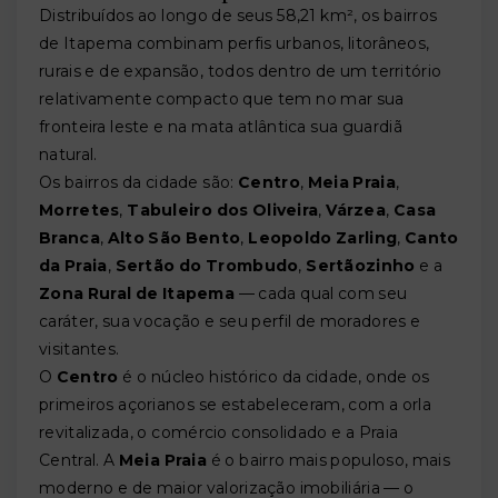
Distribuídos ao longo de seus 58,21 km², os bairros
de Itapema combinam perfis urbanos, litorâneos,
rurais e de expansão, todos dentro de um território
relativamente compacto que tem no mar sua
fronteira leste e na mata atlântica sua guardiã
natural.
Os bairros da cidade são:
Centro
,
Meia Praia
,
Morretes
,
Tabuleiro dos Oliveira
,
Várzea
,
Casa
Branca
,
Alto São Bento
,
Leopoldo Zarling
,
Canto
da Praia
,
Sertão do Trombudo
,
Sertãozinho
e a
Zona Rural de Itapema
— cada qual com seu
caráter, sua vocação e seu perfil de moradores e
visitantes.
O
Centro
é o núcleo histórico da cidade, onde os
primeiros açorianos se estabeleceram, com a orla
revitalizada, o comércio consolidado e a Praia
Central. A
Meia Praia
é o bairro mais populoso, mais
moderno e de maior valorização imobiliária — o