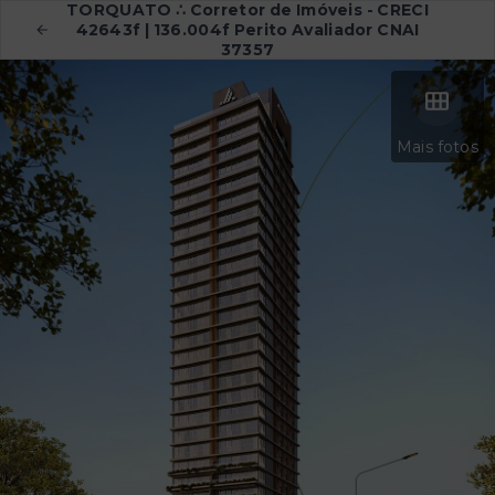
TORQUATO ∴ Corretor de Imóveis - CRECI
42643f | 136.004f Perito Avaliador CNAI
37357
Mais fotos