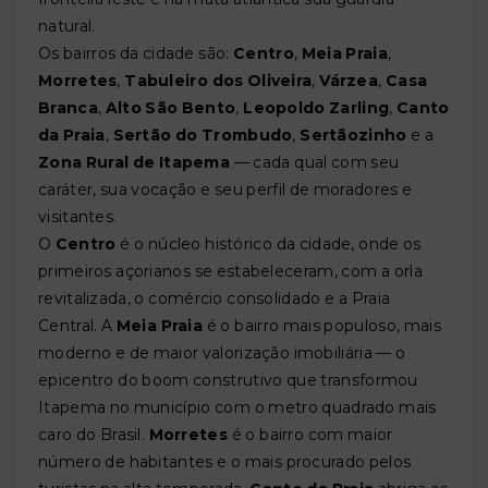
natural.
Os bairros da cidade são:
Centro
,
Meia Praia
,
Morretes
,
Tabuleiro dos Oliveira
,
Várzea
,
Casa
Branca
,
Alto São Bento
,
Leopoldo Zarling
,
Canto
da Praia
,
Sertão do Trombudo
,
Sertãozinho
e a
Zona Rural de Itapema
— cada qual com seu
caráter, sua vocação e seu perfil de moradores e
visitantes.
O
Centro
é o núcleo histórico da cidade, onde os
primeiros açorianos se estabeleceram, com a orla
revitalizada, o comércio consolidado e a Praia
Central. A
Meia Praia
é o bairro mais populoso, mais
moderno e de maior valorização imobiliária — o
epicentro do boom construtivo que transformou
Itapema no município com o metro quadrado mais
caro do Brasil.
Morretes
é o bairro com maior
número de habitantes e o mais procurado pelos