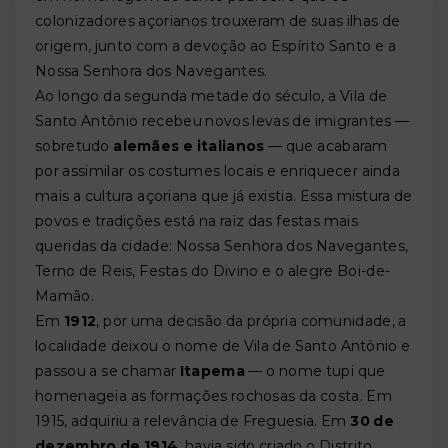
colonizadores açorianos trouxeram de suas ilhas de
origem, junto com a devoção ao Espírito Santo e a
Nossa Senhora dos Navegantes.
Ao longo da segunda metade do século, a Vila de
Santo Antônio recebeu novos levas de imigrantes —
sobretudo
alemães e italianos
— que acabaram
por assimilar os costumes locais e enriquecer ainda
mais a cultura açoriana que já existia. Essa mistura de
povos e tradições está na raiz das festas mais
queridas da cidade: Nossa Senhora dos Navegantes,
Terno de Reis, Festas do Divino e o alegre Boi-de-
Mamão.
Em
1912
, por uma decisão da própria comunidade, a
localidade deixou o nome de Vila de Santo Antônio e
passou a se chamar
Itapema
— o nome tupi que
homenageia as formações rochosas da costa. Em
1915, adquiriu a relevância de Freguesia. Em
30 de
dezembro de 1914
, havia sido criado o Distrito