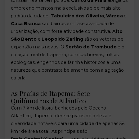
turistas na alta temporada.
Canto da Praia
abriga os
empreendimentos mais exclusivos e de mais alto
padrão da cidade.
Tabuleiro dos Oliveira
,
Várzea
e
Casa Branca
são bairros em fase avançada de
urbanização, com forte atividade construtiva.
Alto
São Bento
e
Leopoldo Zarling
são os vetores de
expansão mais novos. O
Sertão do Trombudo
é o
coração rural de Itapema, com cachoeiras, trilhas
ecológicas, engenhos de farinha históricos e uma
natureza que contrasta belamente com a agitação
da orla.
As Praias de Itapema: Sete
Quilômetros de Atlântico
Com 7 km de litoral banhados pelo Oceano
Atlântico, Itapema oferece praias de beleza e
diversidade notáveis para uma cidade de apenas 58
km² de área total. As principais são: