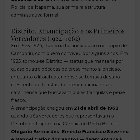
Policial de Itapema, sua primeira estrutura
administrativa formal.
Distrito, Emancipação e os Primeiros
Vereadores (1924–1962)
Em 1923-1924, Itapema foi anexada ao município de
Camboriú, com quem conviveu por alguns anos. Em
1925, tornou-se Distrito — status que manteria por
quase quatro décadas de crescimento silencioso,
enquanto o litoral catarinense se tornava destino
crescente de turistas do interior paranaense e
catarinense que buscavam praias tranquilas e peixe
fresco.
A emancipação chegou em
21 de abril de 1962
,
quando três vereadores que representavam o
Distrito de Itapema na Câmara de Porto Belo —
Olegário Bernardes, Ernesto Francisco Severino
e Manoel Carlos dos Santos
— deram entrada à