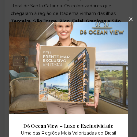
litoral de Santa Catarina. Os colonizadores que
chegaram à região de Itapema vinham das ilhas
Terceira, São Jorge, Pico, Faial, Graciosa e São
Miguel
— ilhas de onde partiram milhares de famílias
em busca de terra e futuro no Brasil.
Os açorianos que já estavam estabelecidos nas
comunidades de São Miguel e Santo Antônio foram
os responsáveis pelo povoamento da Baía de Porto
Belo, onde ajudaram a fundar a Freguesia de Porto
Belo em 18 de dezembro de 1824. Foram os
descendentes
dessas famílias que, nas primeiras
décadas do século XIX, desceram pelo litoral e foram
ocupar progressivamente a região de Itapema.
Os terrenos açorianos seguiam um modelo
característico, herdado das ilhas: em forma de
"espinha de peixe"
, perpendiculares a uma via
D6 Ocean View – Luxo e Exclusividade
central, estendendo-se em retângulos estreitos e
Uma das Regiões Mais Valorizadas do Brasil
compridos do mar ao interior. Essa herança