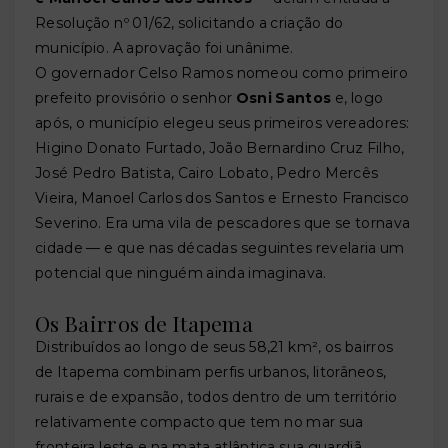
Resolução nº 01/62, solicitando a criação do
município. A aprovação foi unânime.
O governador Celso Ramos nomeou como primeiro
prefeito provisório o senhor
Osni Santos
e, logo
após, o município elegeu seus primeiros vereadores:
Higino Donato Furtado, João Bernardino Cruz Filho,
José Pedro Batista, Cairo Lobato, Pedro Mercês
Vieira, Manoel Carlos dos Santos e Ernesto Francisco
Severino. Era uma vila de pescadores que se tornava
cidade — e que nas décadas seguintes revelaria um
potencial que ninguém ainda imaginava.
Os Bairros de Itapema
Distribuídos ao longo de seus 58,21 km², os bairros
de Itapema combinam perfis urbanos, litorâneos,
rurais e de expansão, todos dentro de um território
relativamente compacto que tem no mar sua
fronteira leste e na mata atlântica sua guardiã