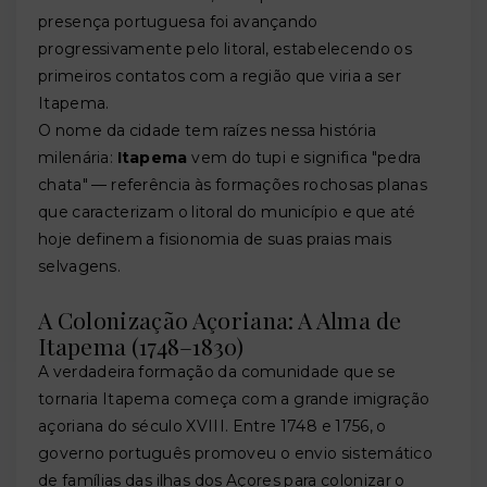
presença portuguesa foi avançando
progressivamente pelo litoral, estabelecendo os
primeiros contatos com a região que viria a ser
Itapema.
O nome da cidade tem raízes nessa história
milenária:
Itapema
vem do tupi e significa "pedra
chata" — referência às formações rochosas planas
que caracterizam o litoral do município e que até
hoje definem a fisionomia de suas praias mais
selvagens.
A Colonização Açoriana: A Alma de
Itapema (1748–1830)
A verdadeira formação da comunidade que se
tornaria Itapema começa com a grande imigração
açoriana do século XVIII. Entre 1748 e 1756, o
governo português promoveu o envio sistemático
de famílias das ilhas dos Açores para colonizar o