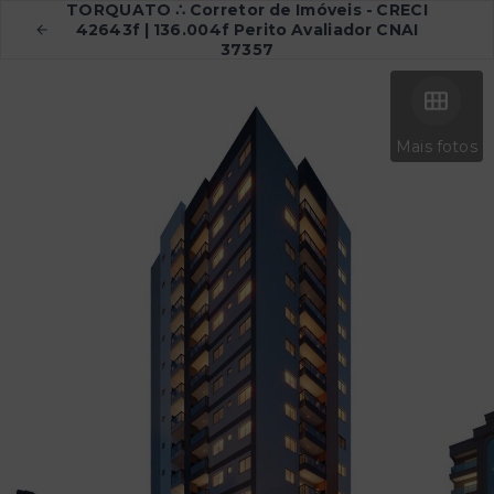
TORQUATO ∴ Corretor de Imóveis - CRECI
42643f | 136.004f Perito Avaliador CNAI
37357
Mais fotos