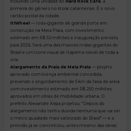
incluindo uma unidade do
Hard Rock Cafe
, a
primeira do gênero no litoral catarinense. É o novo
cartão-postal da cidade.
It!Wheel
— roda-gigante de grande porte em
construção na Meia Praia, com investimento
estimado em R$ 50 milhões e inauguração prevista
para 2026. Será uma das maiores rodas-gigantes do
Brasil e um ícone visual de Itapema visível de toda a
orla.
Alargamento da Praia de Meia Praia
— projeto
aprovado com licença ambiental concedida,
prevendo o engordamento de 5 km da faixa de areia
com investimento estimado em R$ 250 milhões
aprovados em obras de mobilidade urbana. O
prefeito Alexandre Xepa projetou: "Depois do
alargamento não tenho dúvida nenhuma que vai ser
o metro quadrado mais valorizado do Brasil" — e a
previsão já se concretizou, antes mesmo das obras