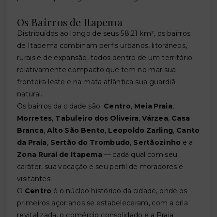
Os Bairros de Itapema
Distribuídos ao longo de seus 58,21 km², os bairros
de Itapema combinam perfis urbanos, litorâneos,
rurais e de expansão, todos dentro de um território
relativamente compacto que tem no mar sua
fronteira leste e na mata atlântica sua guardiã
natural.
Os bairros da cidade são:
Centro
,
Meia Praia
,
Morretes
,
Tabuleiro dos Oliveira
,
Várzea
,
Casa
Branca
,
Alto São Bento
,
Leopoldo Zarling
,
Canto
da Praia
,
Sertão do Trombudo
,
Sertãozinho
e a
Zona Rural de Itapema
— cada qual com seu
caráter, sua vocação e seu perfil de moradores e
visitantes.
O
Centro
é o núcleo histórico da cidade, onde os
primeiros açorianos se estabeleceram, com a orla
revitalizada, o comércio consolidado e a Praia