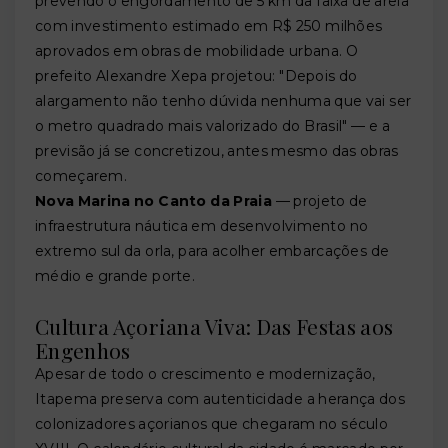
prevendo o engordamento de 5 km da faixa de areia
com investimento estimado em R$ 250 milhões
aprovados em obras de mobilidade urbana. O
prefeito Alexandre Xepa projetou: "Depois do
alargamento não tenho dúvida nenhuma que vai ser
o metro quadrado mais valorizado do Brasil" — e a
previsão já se concretizou, antes mesmo das obras
começarem.
Nova Marina no Canto da Praia
— projeto de
infraestrutura náutica em desenvolvimento no
extremo sul da orla, para acolher embarcações de
médio e grande porte.
Cultura Açoriana Viva: Das Festas aos
Engenhos
Apesar de todo o crescimento e modernização,
Itapema preserva com autenticidade a herança dos
colonizadores açorianos que chegaram no século