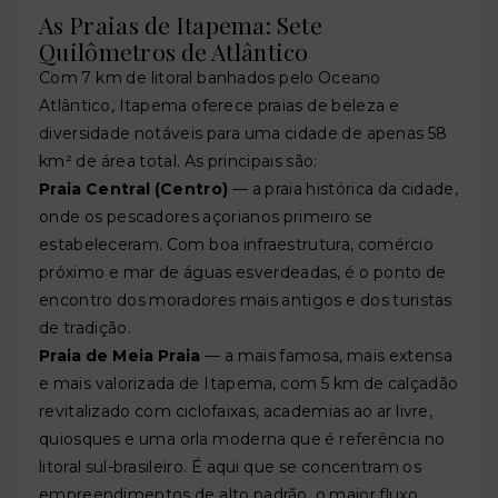
As Praias de Itapema: Sete
Quilômetros de Atlântico
Com 7 km de litoral banhados pelo Oceano
Atlântico, Itapema oferece praias de beleza e
diversidade notáveis para uma cidade de apenas 58
km² de área total. As principais são:
Praia Central (Centro)
— a praia histórica da cidade,
onde os pescadores açorianos primeiro se
estabeleceram. Com boa infraestrutura, comércio
próximo e mar de águas esverdeadas, é o ponto de
encontro dos moradores mais antigos e dos turistas
de tradição.
Praia de Meia Praia
— a mais famosa, mais extensa
e mais valorizada de Itapema, com 5 km de calçadão
revitalizado com ciclofaixas, academias ao ar livre,
quiosques e uma orla moderna que é referência no
litoral sul-brasileiro. É aqui que se concentram os
empreendimentos de alto padrão, o maior fluxo