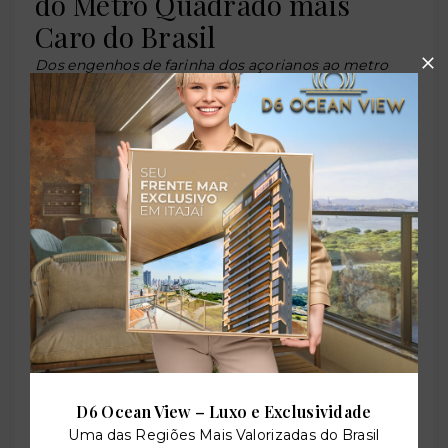
do Metro Quadrado mais
Caro do Brasil
Dos engenhos de farinha dos açorianos ao metro
quadrado mais valorizado do país: a história
completa de uma cidade que nasceu da fé, cresceu
pela beleza das suas praias e hoje é o mercado
imobiliário mais quente do Brasil — à frente até de
São Paulo, Rio de Janeiro e Florianópolis
Os Primeiros Habitantes: Carijós e os
Milênios de Ocupação
A história de Itapema começa muito antes dos
açorianos, muito antes do nome tupi e muito antes
dos engenhos de farinha que marcaram a paisagem
do litoral catarinense no século XVIII. Os primeiros
habitantes conhecidos do litoral de Santa Catarina
D6 Ocean View – Luxo e Exclusividade
foram povos coletores pré-históricos que ocuparam
Uma das Regiões Mais Valorizadas do Brasil
a região por milênios. Por volta do ano 1000 da era