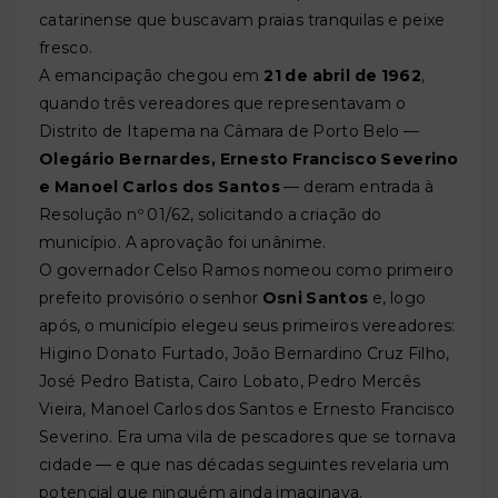
catarinense que buscavam praias tranquilas e peixe
fresco.
A emancipação chegou em
21 de abril de 1962
,
quando três vereadores que representavam o
Distrito de Itapema na Câmara de Porto Belo —
Olegário Bernardes, Ernesto Francisco Severino
e Manoel Carlos dos Santos
— deram entrada à
Resolução nº 01/62, solicitando a criação do
município. A aprovação foi unânime.
O governador Celso Ramos nomeou como primeiro
prefeito provisório o senhor
Osni Santos
e, logo
após, o município elegeu seus primeiros vereadores:
Higino Donato Furtado, João Bernardino Cruz Filho,
José Pedro Batista, Cairo Lobato, Pedro Mercês
Vieira, Manoel Carlos dos Santos e Ernesto Francisco
Severino. Era uma vila de pescadores que se tornava
cidade — e que nas décadas seguintes revelaria um
potencial que ninguém ainda imaginava.