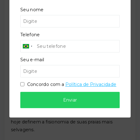
cristã, esses povos foram suplantados pelos índios
Seu nome
Carijós
— povo de tronco Tupi-Guarani que
dominou o litoral sul-brasileiro até a chegada dos
europeus.
Telefone
A partir do século XVI, os Carijós começaram a ser
escravizados pelos colonos de origem europeia
vindos de São Vicente, na capitania de São Paulo. A
presença portuguesa foi avançando
Seu e-mail
progressivamente pelo litoral, estabelecendo os
primeiros contatos com a região que viria a ser
Itapema.
Concordo com a
Política de Privacidade
O nome da cidade tem raízes nessa história
milenária:
Itapema
vem do tupi e significa "pedra
Enviar
chata" — referência às formações rochosas planas
que caracterizam o litoral do município e que até
hoje definem a fisionomia de suas praias mais
selvagens.