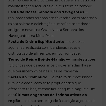
XVIII. O calendário cultural da cidade é marcado por
manifestações seculares que resistem ao tempo:
Festa de Nossa Senhora dos Navegantes
—
realizada todos os anos em fevereiro, com procissão,
missa solene e celebração que reúne moradores
antigos e novos na Gruta Nossa Senhora dos
Navegantes, na Meia Praia.
Festa do Divino Espírito Santo
— de raízes
açorianas, realizada com bandeiras, rezas e
distribuição de alimentos em comunidade.
Terno de Reis e Boi-de-Mamão
— manifestações
folclóricas que os açorianos trouxeram das ilhas e
que persistem vivos nas ruas de Itapema.
Sertão do Trombudo
— o roteiro de ecoturismo
rural da cidade, com sete propriedades que
oferecem trilhas, cachoeiras, pesque-e-pague e um
dos
últimos engenhos de farinha ativos da
região
— diretamente ligado à tradição açoriana de