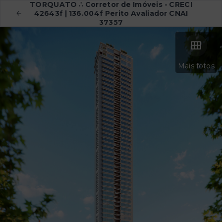
TORQUATO ∴ Corretor de Imóveis - CRECI
42643f | 136.004f Perito Avaliador CNAI
37357
Mais fotos