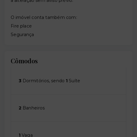
a alteração sem aviso prévio.
O imóvel conta também com:
Fire place
Segurança
Cômodos
3
Dormitórios, sendo
1
Suíte
2
Banheiros
1
Vaga