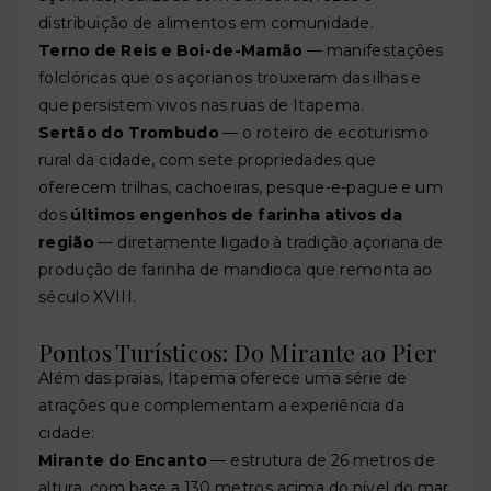
distribuição de alimentos em comunidade.
Terno de Reis e Boi-de-Mamão
— manifestações
folclóricas que os açorianos trouxeram das ilhas e
que persistem vivos nas ruas de Itapema.
Sertão do Trombudo
— o roteiro de ecoturismo
rural da cidade, com sete propriedades que
oferecem trilhas, cachoeiras, pesque-e-pague e um
dos
últimos engenhos de farinha ativos da
região
— diretamente ligado à tradição açoriana de
produção de farinha de mandioca que remonta ao
século XVIII.
Pontos Turísticos: Do Mirante ao Pier
Além das praias, Itapema oferece uma série de
atrações que complementam a experiência da
cidade:
Mirante do Encanto
— estrutura de 26 metros de
altura, com base a 130 metros acima do nível do mar