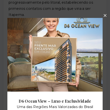
progressivamente pelo litoral, estabelecendo os
primeiros contatos com a região que viria a ser
Itapema.
O nome da cidade tem raízes nessa história
milenária:
Itapema
vem do tupi e significa "pedra
chata" — referência às formações rochosas planas
que caracterizam o litoral do município e que até
hoje definem a fisionomia de suas praias mais
selvagens.
A Colonização Açoriana: A Alma de
Itapema (1748–1830)
A verdadeira formação da comunidade que se
tornaria Itapema começa com a grande imigração
açoriana do século XVIII. Entre 1748 e 1756, o
governo português promoveu o envio sistemático
de famílias das ilhas dos Açores para colonizar o
D6 Ocean View – Luxo e Exclusividade
litoral de Santa Catarina. Os colonizadores que
Uma das Regiões Mais Valorizadas do Brasil