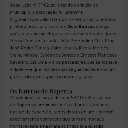
Resolução nº 01/62, solicitando a criação do
município. A aprovação foi unânime.
O governador Celso Ramos nomeou como primeiro
prefeito provisório o senhor
Osni Santos
e, logo
após, o município elegeu seus primeiros vereadores:
Higino Donato Furtado, João Bernardino Cruz Filho,
José Pedro Batista, Cairo Lobato, Pedro Mercês
Vieira, Manoel Carlos dos Santos e Ernesto Francisco
Severino. Era uma vila de pescadores que se tornava
cidade — e que nas décadas seguintes revelaria um
potencial que ninguém ainda imaginava.
Os Bairros de Itapema
Distribuídos ao longo de seus 58,21 km², os bairros
de Itapema combinam perfis urbanos, litorâneos,
rurais e de expansão, todos dentro de um território
relativamente compacto que tem no mar sua
fronteira leste e na mata atlântica sua guardiã