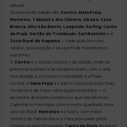
natural.
Os bairros da cidade são:
Centro
,
Meia Praia
,
Morretes
,
Tabuleiro dos Oliveira
,
Várzea
,
Casa
Branca
,
Alto São Bento
,
Leopoldo Zarling
,
Canto
da Praia
,
Sertão do Trombudo
,
Sertãozinho
e a
Zona Rural de Itapema
— cada qual com seu
caráter, sua vocação e seu perfil de moradores e
visitantes.
O
Centro
é o núcleo histórico da cidade, onde os
primeiros açorianos se estabeleceram, com a orla
revitalizada, o comércio consolidado e a Praia
Central. A
Meia Praia
é o bairro mais populoso, mais
moderno e de maior valorização imobiliária — o
epicentro do boom construtivo que transformou
Itapema no município com o metro quadrado mais
caro do Brasil.
Morretes
é o bairro com maior
número de habitantes e o mais procurado pelos
turistas na alta temporada.
Canto da Praia
abriga os