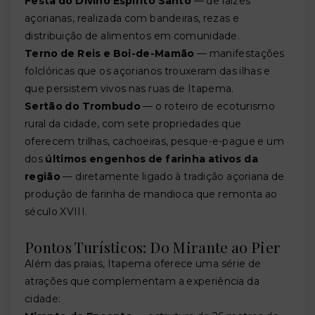
Festa do Divino Espírito Santo
— de raízes
açorianas, realizada com bandeiras, rezas e
distribuição de alimentos em comunidade.
Terno de Reis e Boi-de-Mamão
— manifestações
folclóricas que os açorianos trouxeram das ilhas e
que persistem vivos nas ruas de Itapema.
Sertão do Trombudo
— o roteiro de ecoturismo
rural da cidade, com sete propriedades que
oferecem trilhas, cachoeiras, pesque-e-pague e um
dos
últimos engenhos de farinha ativos da
região
— diretamente ligado à tradição açoriana de
produção de farinha de mandioca que remonta ao
século XVIII.
Pontos Turísticos: Do Mirante ao Pier
Além das praias, Itapema oferece uma série de
atrações que complementam a experiência da
cidade: