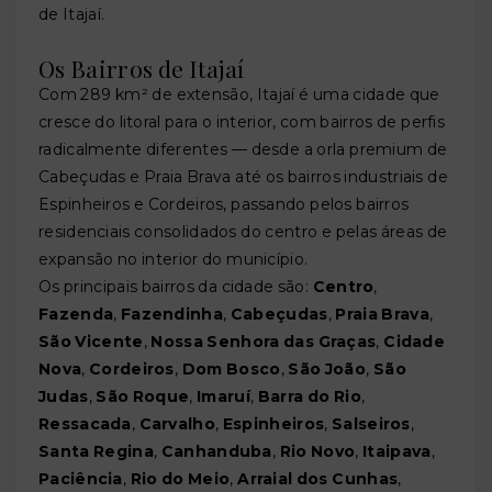
de Itajaí.
Os Bairros de Itajaí
Com 289 km² de extensão, Itajaí é uma cidade que
cresce do litoral para o interior, com bairros de perfis
radicalmente diferentes — desde a orla premium de
Cabeçudas e Praia Brava até os bairros industriais de
Espinheiros e Cordeiros, passando pelos bairros
residenciais consolidados do centro e pelas áreas de
expansão no interior do município.
Os principais bairros da cidade são:
Centro
,
Fazenda
,
Fazendinha
,
Cabeçudas
,
Praia Brava
,
São Vicente
,
Nossa Senhora das Graças
,
Cidade
Nova
,
Cordeiros
,
Dom Bosco
,
São João
,
São
Judas
,
São Roque
,
Imaruí
,
Barra do Rio
,
Ressacada
,
Carvalho
,
Espinheiros
,
Salseiros
,
Santa Regina
,
Canhanduba
,
Rio Novo
,
Itaipava
,
Paciência
,
Rio do Meio
,
Arraial dos Cunhas
,