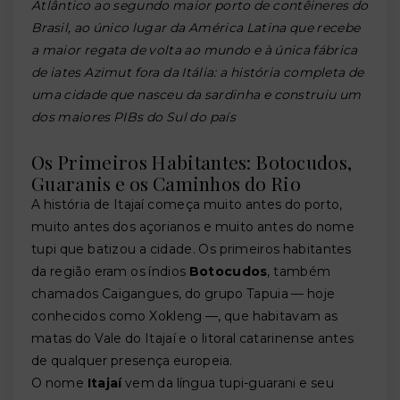
Atlântico ao segundo maior porto de contêineres do
Brasil, ao único lugar da América Latina que recebe
a maior regata de volta ao mundo e à única fábrica
de iates Azimut fora da Itália: a história completa de
uma cidade que nasceu da sardinha e construiu um
dos maiores PIBs do Sul do país
Os Primeiros Habitantes: Botocudos,
Guaranis e os Caminhos do Rio
A história de Itajaí começa muito antes do porto,
muito antes dos açorianos e muito antes do nome
tupi que batizou a cidade. Os primeiros habitantes
da região eram os índios
Botocudos
, também
chamados Caigangues, do grupo Tapuia — hoje
conhecidos como Xokleng —, que habitavam as
matas do Vale do Itajaí e o litoral catarinense antes
de qualquer presença europeia.
O nome
Itajaí
vem da língua tupi-guarani e seu