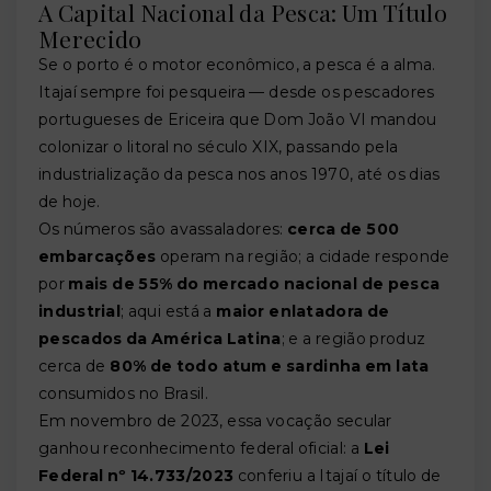
A Capital Nacional da Pesca: Um Título
Merecido
Se o porto é o motor econômico, a pesca é a alma.
Itajaí sempre foi pesqueira — desde os pescadores
portugueses de Ericeira que Dom João VI mandou
colonizar o litoral no século XIX, passando pela
industrialização da pesca nos anos 1970, até os dias
de hoje.
Os números são avassaladores:
cerca de 500
embarcações
operam na região; a cidade responde
por
mais de 55% do mercado nacional de pesca
industrial
; aqui está a
maior enlatadora de
pescados da América Latina
; e a região produz
cerca de
80% de todo atum e sardinha em lata
consumidos no Brasil.
Em novembro de 2023, essa vocação secular
ganhou reconhecimento federal oficial: a
Lei
Federal nº 14.733/2023
conferiu a Itajaí o título de