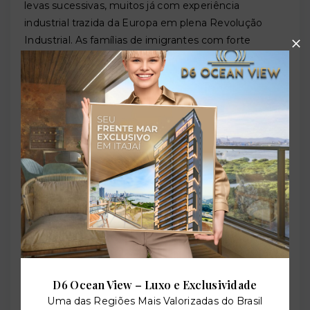
levas sucessivas, muitos já com experiência
industrial trazida da Europa em plena Revolução
Industrial. As famílias de imigrantes com forte
tradição comercial se estabeleceram às margens do
Itajaí-Açu, local ideal para o escoamento de sua
produção. Como descreve o historiador Braun Neto:
Itajaí tornou-se o porto pelo qual os produtos
coloniais eram exportados para outras regiões de
Santa Catarina, para o resto do Brasil e para o Cone
Sul — Montevidéu e Buenos Aires.
Essa diversidade étnica foi a matéria-prima de uma
identidade cultural única: luso-açoriana na pesca e na
fé, alemã e italiana no comércio e na indústria,
portuguesa em sua alma gastronômica. Itajaí é, por
definição, uma cidade de sínteses.
A Emancipação e a Fundação Oficial
D6 Ocean View – Luxo e Exclusividade
do Município (1860)
Uma das Regiões Mais Valorizadas do Brasil