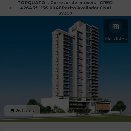
TORQUATO ∴ Corretor de Imóveis - CRECI
42643f | 136.004f Perito Avaliador CNAI
37357
Mais fotos
26
Fotos