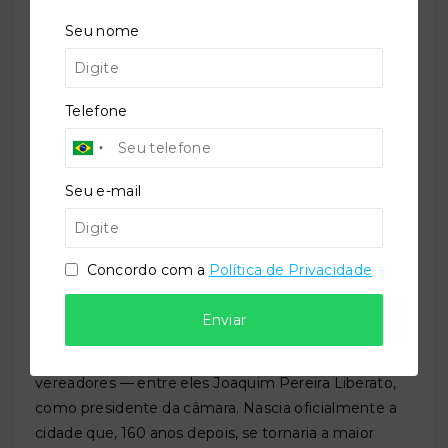
A emancipação de Itajaí foi uma luta. Criada como
Seu nome
Freguesia em 1833 por decreto, com território
desmembrado de Porto Belo e São Francisco do Sul,
a comunidade precisou enfrentar a cerrada oposição
da Câmara Municipal de Porto Belo para conquistar
Telefone
sua independência.
Agostinho Alves Ramos, o fundador do núcleo
urbano, não viveria para ver a vitória: morreu em
Seu e-mail
1853 e foi sepultado no cemitério da pequena
povoação. Coube a outros moradores encabeçar o
movimento final para a criação do município.
Concordo com a
Política de Privacidade
Em
4 de abril de 1859
, a Assembleia Provincial de
Santa Catarina aprovou a Resolução nº 464, criando
Enviar
o Município de Itajaí. A instalação oficial ocorreu em
15 de junho de 1860
, com a posse dos primeiros
vereadores — entre eles Joaquim Pereira Liberato,
como presidente da câmara. Nascia oficialmente a
cidade que, 160 anos depois, se tornaria a maior