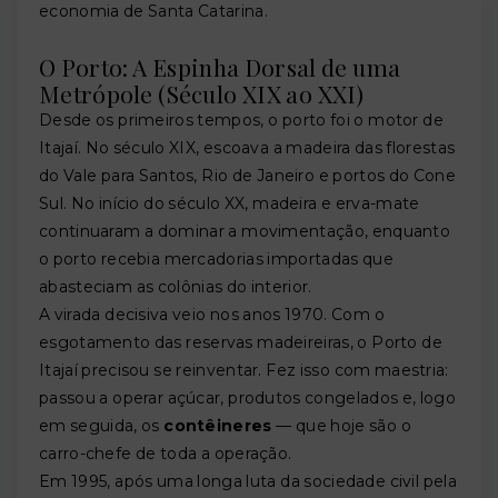
economia de Santa Catarina.
O Porto: A Espinha Dorsal de uma
Metrópole (Século XIX ao XXI)
Desde os primeiros tempos, o porto foi o motor de
Itajaí. No século XIX, escoava a madeira das florestas
do Vale para Santos, Rio de Janeiro e portos do Cone
Sul. No início do século XX, madeira e erva-mate
continuaram a dominar a movimentação, enquanto
o porto recebia mercadorias importadas que
abasteciam as colônias do interior.
A virada decisiva veio nos anos 1970. Com o
esgotamento das reservas madeireiras, o Porto de
Itajaí precisou se reinventar. Fez isso com maestria:
passou a operar açúcar, produtos congelados e, logo
em seguida, os
contêineres
— que hoje são o
carro-chefe de toda a operação.
Em 1995, após uma longa luta da sociedade civil pela