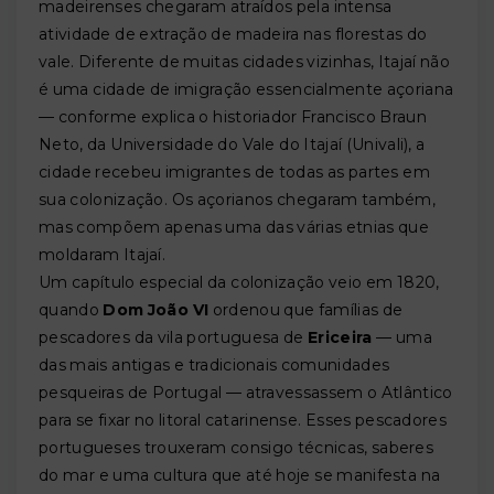
madeirenses chegaram atraídos pela intensa
atividade de extração de madeira nas florestas do
vale. Diferente de muitas cidades vizinhas, Itajaí não
é uma cidade de imigração essencialmente açoriana
— conforme explica o historiador Francisco Braun
Neto, da Universidade do Vale do Itajaí (Univali), a
cidade recebeu imigrantes de todas as partes em
sua colonização. Os açorianos chegaram também,
mas compõem apenas uma das várias etnias que
moldaram Itajaí.
Um capítulo especial da colonização veio em 1820,
quando
Dom João VI
ordenou que famílias de
pescadores da vila portuguesa de
Ericeira
— uma
das mais antigas e tradicionais comunidades
pesqueiras de Portugal — atravessassem o Atlântico
para se fixar no litoral catarinense. Esses pescadores
portugueses trouxeram consigo técnicas, saberes
do mar e uma cultura que até hoje se manifesta na