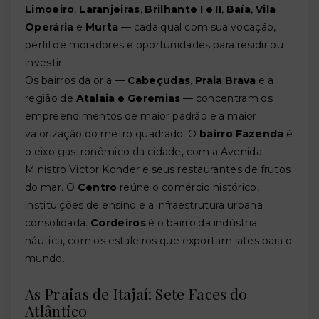
Limoeiro
,
Laranjeiras
,
Brilhante I e II
,
Baía
,
Vila
Operária
e
Murta
— cada qual com sua vocação,
perfil de moradores e oportunidades para residir ou
investir.
Os bairros da orla —
Cabeçudas
,
Praia Brava
e a
região de
Atalaia e Geremias
— concentram os
empreendimentos de maior padrão e a maior
valorização do metro quadrado. O
bairro Fazenda
é
o eixo gastronômico da cidade, com a Avenida
Ministro Victor Konder e seus restaurantes de frutos
do mar. O
Centro
reúne o comércio histórico,
instituições de ensino e a infraestrutura urbana
consolidada.
Cordeiros
é o bairro da indústria
náutica, com os estaleiros que exportam iates para o
mundo.
As Praias de Itajaí: Sete Faces do
Atlântico