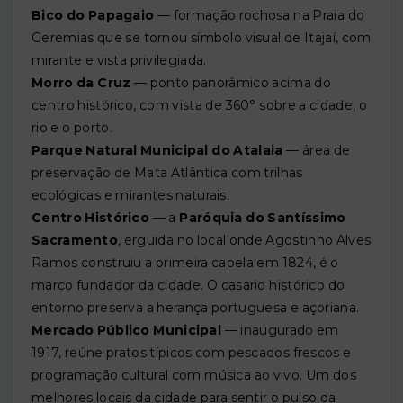
Bico do Papagaio
— formação rochosa na Praia do
Geremias que se tornou símbolo visual de Itajaí, com
mirante e vista privilegiada.
Morro da Cruz
— ponto panorâmico acima do
centro histórico, com vista de 360° sobre a cidade, o
rio e o porto.
Parque Natural Municipal do Atalaia
— área de
preservação de Mata Atlântica com trilhas
ecológicas e mirantes naturais.
Centro Histórico
— a
Paróquia do Santíssimo
Sacramento
, erguida no local onde Agostinho Alves
Ramos construiu a primeira capela em 1824, é o
marco fundador da cidade. O casario histórico do
entorno preserva a herança portuguesa e açoriana.
Mercado Público Municipal
— inaugurado em
1917, reúne pratos típicos com pescados frescos e
programação cultural com música ao vivo. Um dos
melhores locais da cidade para sentir o pulso da