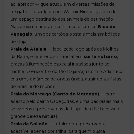
ao labrador — que atuou em diversas missões de
resgate — esculpido por Walmir Binhotti, além de
um espaço destinado aos animais de estimação.
Nas proximidades, encontra-se o icônico
Bico do
Papagaio
, um dos cartões-postais mais simbólicos
de Itajaí.
Praia da Atalaia
— localizada logo após os Molhes
da Barra, é referência mundial em
surfe noturno
,
graças à iluminação especial instalada junto ao
molhe. O encontro do Rio Itajaí-Açu com o Atlântico
cria uma dinâmica de ondas única, atraindo surfistas
do Brasil e do mundo.
Praia do Morcego (Canto do Morcego)
— com
acesso pelo bairro Cabeçudas, é uma das praias mais
selvagens e preservadas de Itajaí, de difícil acesso e
grande beleza natural.
Praia da Solidão
— totalmente preservada,
acessível apenas por trilha, para quem busca