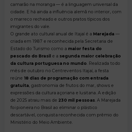
camarão na moranga — é a linguagem universal da
cidade. E há ainda a influência alemã no interior, com
o marreco recheado e outros pratos típicos dos
imigrantes do vale.
O grande ato cultural anual de Itajaí é a
Marejada
—
criada em 1987 e reconhecida pela Secretaria de
Estado do Turismo como a
maior festa do
pescado do Brasil
e a
segunda maior celebração
da cultura portuguesa no mundo
. Realizada todo
mês de outubro no Centreventos Itajaí, a festa
reúne
18 dias de programação com entrada
gratuita
, gastronomia de frutos do mar, shows e
expressões da cultura açoriana e lusitana. A edição
de 2025 atraiu mais de
230 mil pessoas
. A Marejada
foi pioneira no Brasil ao eliminar o plástico
descartável, conquista reconhecida com prêmio do
Ministério do Meio Ambiente.