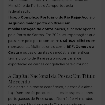
Ministério de Portos e Aeroportos pela
federalização.
Hoje, o
Complexo Portuário do Rio Itajaí-Açu
é o
segundo maior porto do Brasil em
movimentação de contêineres
, superado apenas
pelo Porto de Santos. Em 2024, as importações que
passaram pelo porto somaram
US$ 15,9 bilhões
em
mercadorias. Multinacionais como
BRF, Gomes da
Costa
e outras gigantes da indústria alimentícia
têm no porto de Itajaí seu principal canal de
exportação de carnes congeladas para o mundo.
A Capital Nacional da Pesca: Um Título
Merecido
Se o porto é o motor econômico, a pesca é a alma.
Itajaí sempre foi pesqueira — desde os pescadores
portugueses de Ericeira que Dom João VI mandou
colonizar o litoral no século XIX, passando pela