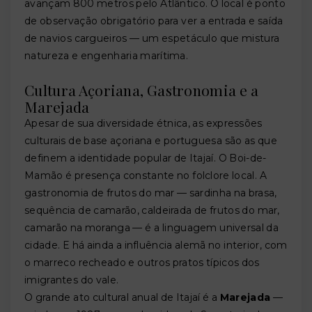
avançam 800 metros pelo Atlântico. O local é ponto
de observação obrigatório para ver a entrada e saída
de navios cargueiros — um espetáculo que mistura
natureza e engenharia marítima.
Cultura Açoriana, Gastronomia e a
Marejada
Apesar de sua diversidade étnica, as expressões
culturais de base açoriana e portuguesa são as que
definem a identidade popular de Itajaí. O Boi-de-
Mamão é presença constante no folclore local. A
gastronomia de frutos do mar — sardinha na brasa,
sequência de camarão, caldeirada de frutos do mar,
camarão na moranga — é a linguagem universal da
cidade. E há ainda a influência alemã no interior, com
o marreco recheado e outros pratos típicos dos
imigrantes do vale.
O grande ato cultural anual de Itajaí é a
Marejada
—