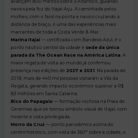
avançam 800 metros sobre o Atlântico, guiando
navios pela foz do Itajaí-Açu. A caminhada pelos
molhes, com o farol na ponta e navios cruzando à
distância de braço, é uma das experiências mais
marcantes de toda a Costa Verde & Mar.
Marina Itajaí
— certificada com Bandeira Azul, é o
ponto náutico central da cidade e
sede da única
parada da The Ocean Race na América Latina
. A
maior regata de volta ao mundo já confirmou
presença nas edições de
2027 e 2031
. Na parada de
2018, mais de 440 mil pessoas visitaram a Vila da
Regata, gerando impacto econômico superior a R$
83 milhões em Santa Catarina.
Bico do Papagaio
— formação rochosa na Praia do
Geremias que se tornou símbolo visual de Itajaí, com
mirante e vista privilegiada.
Morro da Cruz
— ponto panorâmico acima do
centro histórico, com vista de 360° sobre a cidade, o