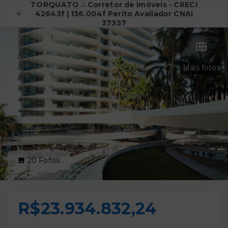
TORQUATO ∴ Corretor de Imóveis - CRECI
42643f | 136.004f Perito Avaliador CNAI
37357
Mais fotos
20
Fotos
R$23.934.832,24