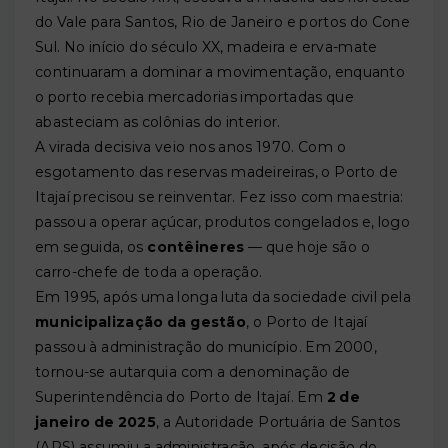
do Vale para Santos, Rio de Janeiro e portos do Cone
Sul. No início do século XX, madeira e erva-mate
continuaram a dominar a movimentação, enquanto
o porto recebia mercadorias importadas que
abasteciam as colônias do interior.
A virada decisiva veio nos anos 1970. Com o
esgotamento das reservas madeireiras, o Porto de
Itajaí precisou se reinventar. Fez isso com maestria:
passou a operar açúcar, produtos congelados e, logo
em seguida, os
contêineres
— que hoje são o
carro-chefe de toda a operação.
Em 1995, após uma longa luta da sociedade civil pela
municipalização da gestão
, o Porto de Itajaí
passou à administração do município. Em 2000,
tornou-se autarquia com a denominação de
Superintendência do Porto de Itajaí. Em
2 de
janeiro de 2025
, a Autoridade Portuária de Santos
(APS) assumiu a administração, após decisão do