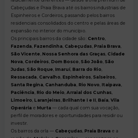
radicalmente diferentes — desde a orla premium de
Cabeçudas e Praia Brava até os bairros industriais de
Espinheiros e Cordeiros, passando pelos bairros
residenciais consolidados do centro e pelas áreas de
expansão no interior do município.
Os principais bairros da cidade são:
Centro
,
Fazenda
,
Fazendinha
,
Cabeçudas
,
Praia Brava
,
São Vicente
,
Nossa Senhora das Graças
,
Cidade
Nova
,
Cordeiros
,
Dom Bosco
,
São João
,
São
Judas
,
São Roque
,
Imaruí
,
Barra do Rio
,
Ressacada
,
Carvalho
,
Espinheiros
,
Salseiros
,
Santa Regina
,
Canhanduba
,
Rio Novo
,
Itaipava
,
Paciência
,
Rio do Meio
,
Arraial dos Cunhas
,
Limoeiro
,
Laranjeiras
,
Brilhante I e II
,
Baía
,
Vila
Operária
e
Murta
— cada qual com sua vocação,
perfil de moradores e oportunidades para residir ou
investir.
Os bairros da orla —
Cabeçudas
,
Praia Brava
e a