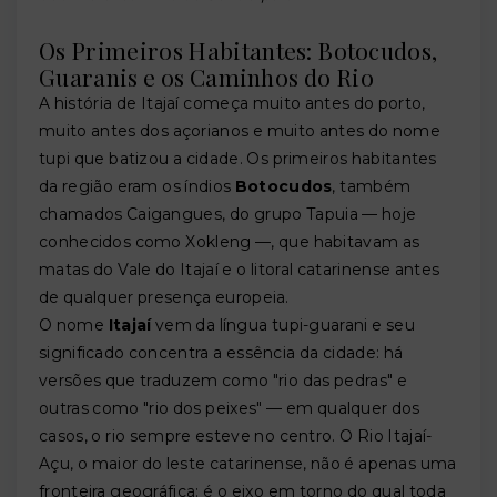
Os Primeiros Habitantes: Botocudos,
Guaranis e os Caminhos do Rio
A história de Itajaí começa muito antes do porto,
muito antes dos açorianos e muito antes do nome
tupi que batizou a cidade. Os primeiros habitantes
da região eram os índios
Botocudos
, também
chamados Caigangues, do grupo Tapuia — hoje
conhecidos como Xokleng —, que habitavam as
matas do Vale do Itajaí e o litoral catarinense antes
de qualquer presença europeia.
O nome
Itajaí
vem da língua tupi-guarani e seu
significado concentra a essência da cidade: há
versões que traduzem como "rio das pedras" e
outras como "rio dos peixes" — em qualquer dos
casos, o rio sempre esteve no centro. O Rio Itajaí-
Açu, o maior do leste catarinense, não é apenas uma
fronteira geográfica: é o eixo em torno do qual toda