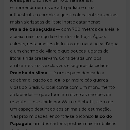
ideais para o surfe, vida noturna intensa,
empreendimentos de alto padrão e uma
infraestrutura completa que a coloca entre as praias
mais valorizadas do litoral norte catarinense.
Praia de Cabeçudas
— com 700 metros de areia, é
a praia mais tranquila e familiar de Itajaí. Águas
calmas, restaurantes de frutos do mar à beira d'água
e um charme de vilarejo que poucos lugares do
litoral ainda preservam. Considerada um dos
ambientes mais exclusivos e seguros da cidade.
Prainha do Mima
— é um espaço dedicado a
celebrar o legado de
Ice
, o primeiro cão guarda-
vidas do Brasil. O local conta com um monumento
ao labrador — que atuou em diversas missões de
resgate — esculpido por Walmir Binhotti, além de
um espaço destinado aos animais de estimação.
Nas proximidades, encontra-se o icônico
Bico do
Papagaio
, um dos cartões-postais mais simbólicos