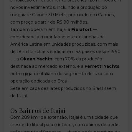
ampliação em andamento prevê R$ 120 milhões em
novos investimentos, incluindo a produção do
megaiate Grande 30 Metri, premiado em Cannes,
com preço a partir de R$ 90 milhões.
Também operam em Itajaí a
Fibrafort
—
considerada a maior fabricante de lanchas da
América Latina em unidades produzidas, com mais
de 18 mil lanchas vendidas em 43 países desde 1990
—, a
Okean Yachts
, com 70% da produção
destinada ao mercado externo, e a
Ferretti Yachts
,
outro gigante italiano do segmento de luxo com
operação dedicada ao Brasil.
Sete em cada dez iates produzidos no Brasil saem
de Itajaí.
Os Bairros de Itajaí
Com 289 km² de extensão, Itajaí é uma cidade que
cresce do litoral para o interior, com bairros de perfis