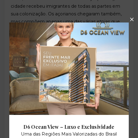
cidade recebeu imigrantes de todas as partes em
sua colonização. Os açorianos chegaram também,
mas compõem apenas uma das várias etnias que
moldaram Itajaí.
Um capítulo especial da colonização veio em 1820,
quando
Dom João VI
ordenou que famílias de
pescadores da vila portuguesa de
Ericeira
— uma
das mais antigas e tradicionais comunidades
pesqueiras de Portugal — atravessassem o Atlântico
para se fixar no litoral catarinense. Esses pescadores
portugueses trouxeram consigo técnicas, saberes
do mar e uma cultura que até hoje se manifesta na
gastronomia, nas festas e na identidade de Itajaí.
Em 1824, o português
Agostinho Alves Ramos
ergueu uma capela no povoado, estabelecendo o
marco fundador do núcleo urbano. Àquela época, a
D6 Ocean View – Luxo e Exclusividade
margem direita do Rio Itajaí-Açu já abrigava uma
Uma das Regiões Mais Valorizadas do Brasil
comunidade diversificada, com pescadores,