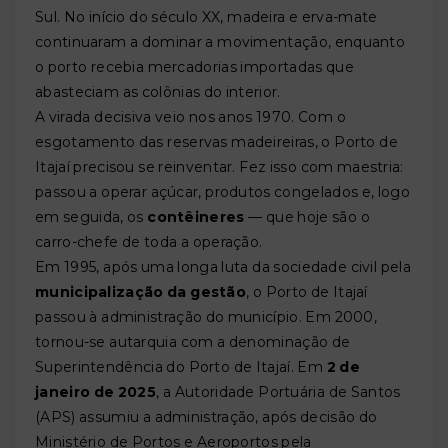
Sul. No início do século XX, madeira e erva-mate
continuaram a dominar a movimentação, enquanto
o porto recebia mercadorias importadas que
abasteciam as colônias do interior.
A virada decisiva veio nos anos 1970. Com o
esgotamento das reservas madeireiras, o Porto de
Itajaí precisou se reinventar. Fez isso com maestria:
passou a operar açúcar, produtos congelados e, logo
em seguida, os
contêineres
— que hoje são o
carro-chefe de toda a operação.
Em 1995, após uma longa luta da sociedade civil pela
municipalização da gestão
, o Porto de Itajaí
passou à administração do município. Em 2000,
tornou-se autarquia com a denominação de
Superintendência do Porto de Itajaí. Em
2 de
janeiro de 2025
, a Autoridade Portuária de Santos
(APS) assumiu a administração, após decisão do
Ministério de Portos e Aeroportos pela