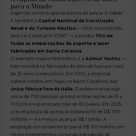
para o Mundo
Itajaí não constrói apenas barcos de pesca. A cidade
é também a
Capital Nacional da Construção
Naval e do Turismo Náutico
— título reconhecido
pela Lei Estadual nº 17.587 —, e produz
70% de
todas as embarcações de esporte e lazer
fabricadas em Santa Catarina
.
O exemplo mais emblemático é a
Azimut Yachts
—
líder mundial na fabricação de iates de luxo por mais
de 25 anos consecutivos. Em 2010, a empresa
italiana instalou em Itajaí, no bairro Cordeiros, sua
única fábrica fora da Itália
. O estaleiro emprega
cerca de 700 pessoas, produz embarcações de 51 a
100 pés e exporta para mais de 80 países. Em 2025,
a receita bruta da operação brasileira foi de R$ 700
milhões — e a meta é alcançar R$ 1 bilhão. A
ampliação em andamento prevê R$ 120 milhões em
novos investimentos, incluindo a produção do