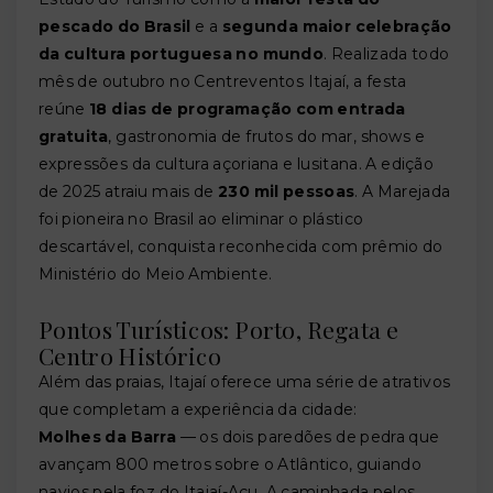
pescado do Brasil
e a
segunda maior celebração
da cultura portuguesa no mundo
. Realizada todo
mês de outubro no Centreventos Itajaí, a festa
reúne
18 dias de programação com entrada
gratuita
, gastronomia de frutos do mar, shows e
expressões da cultura açoriana e lusitana. A edição
de 2025 atraiu mais de
230 mil pessoas
. A Marejada
foi pioneira no Brasil ao eliminar o plástico
descartável, conquista reconhecida com prêmio do
Ministério do Meio Ambiente.
Pontos Turísticos: Porto, Regata e
Centro Histórico
Além das praias, Itajaí oferece uma série de atrativos
que completam a experiência da cidade:
Molhes da Barra
— os dois paredões de pedra que
avançam 800 metros sobre o Atlântico, guiando
navios pela foz do Itajaí-Açu. A caminhada pelos