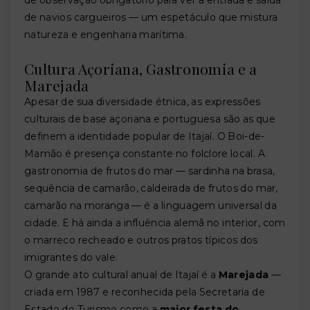
de observação obrigatório para ver a entrada e saída
de navios cargueiros — um espetáculo que mistura
natureza e engenharia marítima.
Cultura Açoriana, Gastronomia e a
Marejada
Apesar de sua diversidade étnica, as expressões
culturais de base açoriana e portuguesa são as que
definem a identidade popular de Itajaí. O Boi-de-
Mamão é presença constante no folclore local. A
gastronomia de frutos do mar — sardinha na brasa,
sequência de camarão, caldeirada de frutos do mar,
camarão na moranga — é a linguagem universal da
cidade. E há ainda a influência alemã no interior, com
o marreco recheado e outros pratos típicos dos
imigrantes do vale.
O grande ato cultural anual de Itajaí é a
Marejada
—
criada em 1987 e reconhecida pela Secretaria de
Estado do Turismo como a
maior festa do