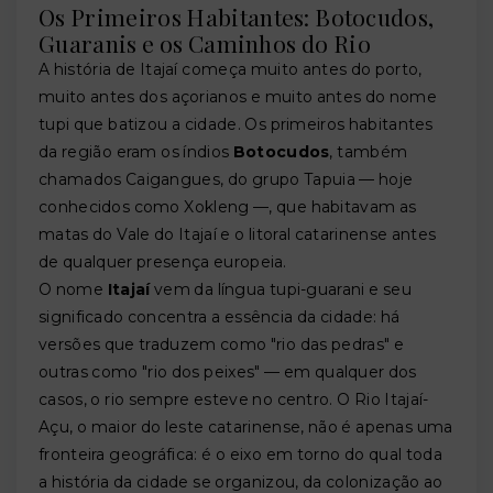
Os Primeiros Habitantes: Botocudos,
Guaranis e os Caminhos do Rio
A história de Itajaí começa muito antes do porto,
muito antes dos açorianos e muito antes do nome
tupi que batizou a cidade. Os primeiros habitantes
da região eram os índios
Botocudos
, também
chamados Caigangues, do grupo Tapuia — hoje
conhecidos como Xokleng —, que habitavam as
matas do Vale do Itajaí e o litoral catarinense antes
de qualquer presença europeia.
O nome
Itajaí
vem da língua tupi-guarani e seu
significado concentra a essência da cidade: há
versões que traduzem como "rio das pedras" e
outras como "rio dos peixes" — em qualquer dos
casos, o rio sempre esteve no centro. O Rio Itajaí-
Açu, o maior do leste catarinense, não é apenas uma
fronteira geográfica: é o eixo em torno do qual toda
a história da cidade se organizou, da colonização ao