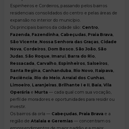
Espinheiros e Cordeiros, passando pelos bairros
residenciais consolidados do centro e pelas áreas de
expansão no interior do município.
Os principais bairros da cidade são:
Centro
,
Fazenda
,
Fazendinha
,
Cabeçudas
,
Praia Brava
,
São Vicente
,
Nossa Senhora das Graças
,
Cidade
Nova
,
Cordeiros
,
Dom Bosco
,
São João
,
São
Judas
,
São Roque
,
Imaruí
,
Barra do Rio
,
Ressacada
,
Carvalho
,
Espinheiros
,
Salseiros
,
Santa Regina
,
Canhanduba
,
Rio Novo
,
Itaipava
,
Paciência
,
Rio do Meio
,
Arraial dos Cunhas
,
Limoeiro
,
Laranjeiras
,
Brilhante I e II
,
Baía
,
Vila
Operária
e
Murta
— cada qual com sua vocação,
perfil de moradores e oportunidades para residir ou
investir.
Os bairros da orla —
Cabeçudas
,
Praia Brava
e a
região de
Atalaia e Geremias
— concentram os
empreendimentos de maior padrão e a maior