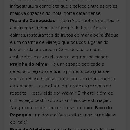
infraestrutura completa que a coloca entre as praias
mais valorizadas do litoral norte catarinense.
Praia de Cabeçudas
— com 700 metros de areia, é
a praia mais tranquila e familiar de Itajaí. Águas
calmas, restaurantes de frutos do mar à beira d'água
e um charme de vilarejo que poucos lugares do
litoral ainda preservam. Considerada um dos
ambientes mais exclusivos e seguros da cidade.
Prainha do Mima
— é um espaço dedicado a
celebrar o legado de
Ice
, o primeiro cão guarda-
vidas do Brasil. O local conta com um monumento
ao labrador — que atuou em diversas missões de
resgate — esculpido por Walmir Binhotti, além de
um espaço destinado aos animais de estimação.
Nas proximidades, encontra-se o icônico
Bico do
Papagaio
, um dos cartões-postais mais simbólicos
de Itajaí.
Praia da Atalaia
— localizada logo após os Molhes