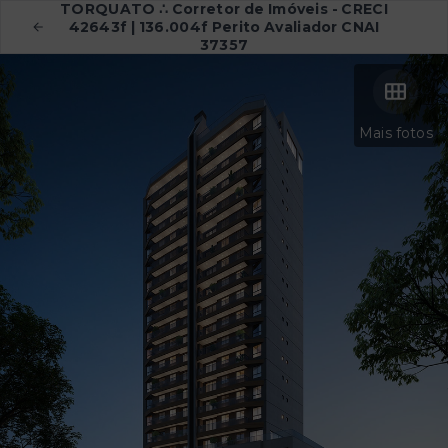
TORQUATO ∴ Corretor de Imóveis - CRECI
42643f | 136.004f Perito Avaliador CNAI
37357
Mais fotos