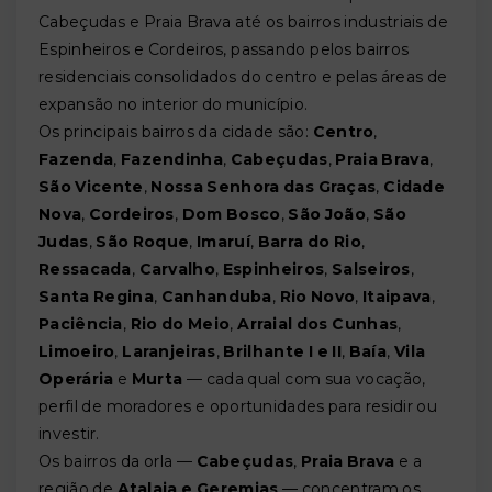
Cabeçudas e Praia Brava até os bairros industriais de
Espinheiros e Cordeiros, passando pelos bairros
residenciais consolidados do centro e pelas áreas de
expansão no interior do município.
Os principais bairros da cidade são:
Centro
,
Fazenda
,
Fazendinha
,
Cabeçudas
,
Praia Brava
,
São Vicente
,
Nossa Senhora das Graças
,
Cidade
Nova
,
Cordeiros
,
Dom Bosco
,
São João
,
São
Judas
,
São Roque
,
Imaruí
,
Barra do Rio
,
Ressacada
,
Carvalho
,
Espinheiros
,
Salseiros
,
Santa Regina
,
Canhanduba
,
Rio Novo
,
Itaipava
,
Paciência
,
Rio do Meio
,
Arraial dos Cunhas
,
Limoeiro
,
Laranjeiras
,
Brilhante I e II
,
Baía
,
Vila
Operária
e
Murta
— cada qual com sua vocação,
perfil de moradores e oportunidades para residir ou
investir.
Os bairros da orla —
Cabeçudas
,
Praia Brava
e a
região de
Atalaia e Geremias
— concentram os