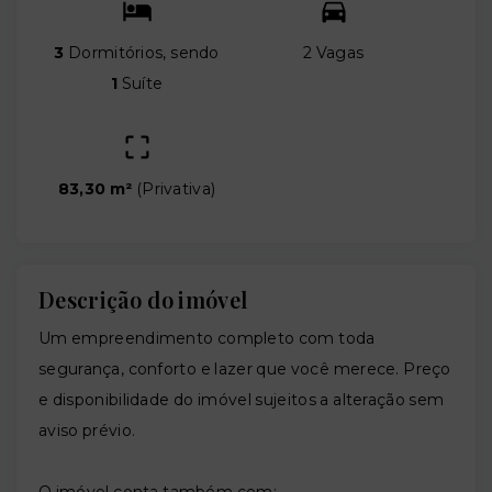
3
Dormitórios, sendo
2 Vagas
1
Suíte
83,30 m²
(
Privativa
)
Descrição do imóvel
Um empreendimento completo com toda
segurança, conforto e lazer que você merece. Preço
e disponibilidade do imóvel sujeitos a alteração sem
aviso prévio.
O imóvel conta também com: