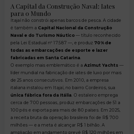
A Capital da Construção Naval: Iates
para o Mundo
Itajaí não constrói apenas barcos de pesca. A cidade
é também a
Capital Nacional da Construção
Naval e do Turismo Náutico
— título reconhecido
pela Lei Estadual nº 17.587 —, e produz
70% de
todas as embarcações de esporte e lazer
fabricadas em Santa Catarina
.
O exemplo mais emblemático é a
Azimut Yachts
—
líder mundial na fabricação de iates de luxo por mais
de 25 anos consecutivos. Em 2010, a empresa
italiana instalou em Itajaí, no bairro Cordeiros, sua
única fábrica fora da Itália
. O estaleiro emprega
cerca de 700 pessoas, produz embarcações de 51 a
100 pés e exporta para mais de 80 países. Em 2025,
a receita bruta da operação brasileira foi de R$ 700
milhões — e a meta é alcançar R$ 1 bilhão. A
ampliação em andamento prevê R$ 120 milhões em