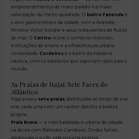
empreendimentos de maior padrão e a maior
valorização do metro quadrado. O
bairro Fazenda
é
o eixo gastronômico da cidade, com a Avenida
Ministro Victor Konder e seus restaurantes de frutos
do mar. O
Centro
reúne o comércio histórico,
instituições de ensino e a infraestrutura urbana
consolidada.
Cordeiros
é o bairro da indústria
náutica, com os estaleiros que exportam iates para o
mundo.
As Praias de Itajaí: Sete Faces do
Atlântico
Itajaí possui
sete praias
distribuídas ao longo de sua
orla, cada uma com um caráter distinto e beleza
própria:
Praia Brava
— a mais badalada e urbana da cidade,
na divisa com Balneário Camboriú. Ondas fortes
ideais para o surfe, vida noturna intensa,