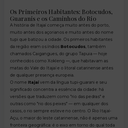
Os Primeiros Habitantes: Botocudos,
Guaranis e os Caminhos do Rio
A história de Itajaí começa muito antes do porto,
muito antes dos açorianos e muito antes do nome
tupi que batizou a cidade. Os primeiros habitantes
da região eram os índios
Botocudos
, também
chamados Caigangues, do grupo Tapuia — hoje
conhecidos como Xokleng —, que habitavam as
matas do Vale do Itajaí e o litoral catarinense antes
de qualquer presença europeia.
O nome
Itajaí
vem da língua tupi-guarani e seu
significado concentra a essência da cidade: há
versões que traduzem como "rio das pedras" e
outras como "rio dos peixes" — em qualquer dos
casos, o rio sempre esteve no centro. O Rio Itajaí-
Açu, o maior do leste catarinense, não é apenas uma
fronteira geográfica: é o eixo em torno do qual toda