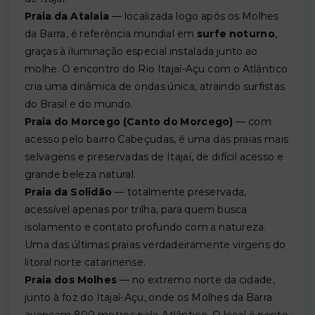
Praia da Atalaia
— localizada logo após os Molhes
da Barra, é referência mundial em
surfe noturno
,
graças à iluminação especial instalada junto ao
molhe. O encontro do Rio Itajaí-Açu com o Atlântico
cria uma dinâmica de ondas única, atraindo surfistas
do Brasil e do mundo.
Praia do Morcego (Canto do Morcego)
— com
acesso pelo bairro Cabeçudas, é uma das praias mais
selvagens e preservadas de Itajaí, de difícil acesso e
grande beleza natural.
Praia da Solidão
— totalmente preservada,
acessível apenas por trilha, para quem busca
isolamento e contato profundo com a natureza.
Uma das últimas praias verdadeiramente virgens do
litoral norte catarinense.
Praia dos Molhes
— no extremo norte da cidade,
junto à foz do Itajaí-Açu, onde os Molhes da Barra
avançam 800 metros pelo Atlântico. O local é ponto