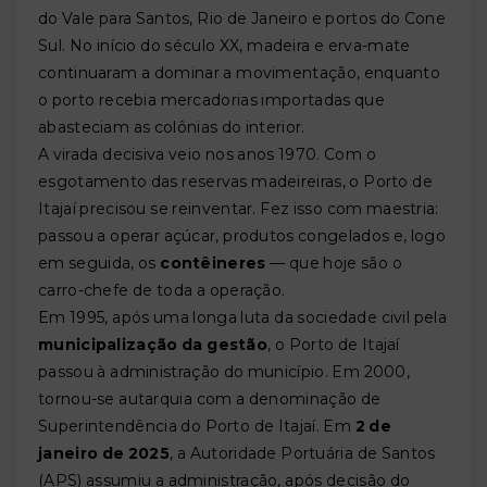
do Vale para Santos, Rio de Janeiro e portos do Cone
Sul. No início do século XX, madeira e erva-mate
continuaram a dominar a movimentação, enquanto
o porto recebia mercadorias importadas que
abasteciam as colônias do interior.
A virada decisiva veio nos anos 1970. Com o
esgotamento das reservas madeireiras, o Porto de
Itajaí precisou se reinventar. Fez isso com maestria:
passou a operar açúcar, produtos congelados e, logo
em seguida, os
contêineres
— que hoje são o
carro-chefe de toda a operação.
Em 1995, após uma longa luta da sociedade civil pela
municipalização da gestão
, o Porto de Itajaí
passou à administração do município. Em 2000,
tornou-se autarquia com a denominação de
Superintendência do Porto de Itajaí. Em
2 de
janeiro de 2025
, a Autoridade Portuária de Santos
(APS) assumiu a administração, após decisão do