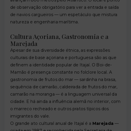
de observação obrigatório para ver a entrada e saída
de navios cargueiros — um espetáculo que mistura
natureza e engenharia marítima.
Cultura Açoriana, Gastronomia e a
Marejada
Apesar de sua diversidade étnica, as expressões
culturais de base açoriana e portuguesa são as que
definem a identidade popular de Itajaí. O Boi-de-
Mamão é presença constante no folclore local. A
gastronomia de frutos do mar — sardinha na brasa,
sequência de camarão, caldeirada de frutos do mar,
camarão na moranga — é a linguagem universal da
cidade. E há ainda a influência alemã no interior, com
o marreco recheado e outros pratos típicos dos
imigrantes do vale.
O grande ato cultural anual de Itajaí é a
Marejada
—
criada em 1987 e reconhecida pela Secretaria de