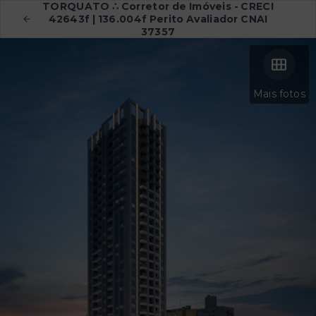
TORQUATO ∴ Corretor de Imóveis - CRECI
42643f | 136.004f Perito Avaliador CNAI
37357
Mais fotos