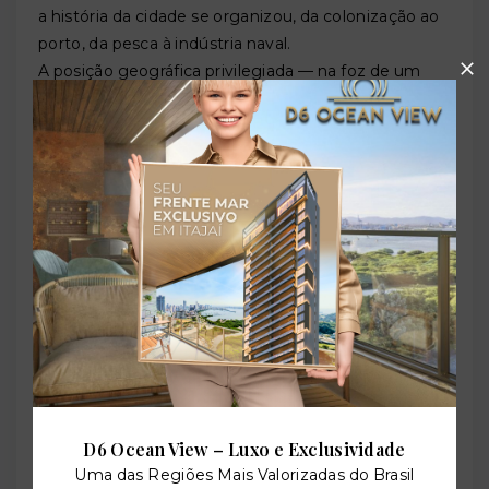
a história da cidade se organizou, da colonização ao
porto, da pesca à indústria naval.
A posição geográfica privilegiada — na foz de um
grande rio, com acesso natural ao mar —
determinou desde o início o destino de Itajaí: seria
uma cidade de águas, de trocas, de chegadas e
partidas.
Açorianos, Madeirenses e a Ordem
Imperial (Século XVIII–XIX)
A ocupação costeira do território que viria a ser Itajaí
começa no século XVIII, quando açorianos e
madeirenses chegaram atraídos pela intensa
atividade de extração de madeira nas florestas do
vale. Diferente de muitas cidades vizinhas, Itajaí não
é uma cidade de imigração essencialmente açoriana
D6 Ocean View – Luxo e Exclusividade
— conforme explica o historiador Francisco Braun
Uma das Regiões Mais Valorizadas do Brasil
Neto, da Universidade do Vale do Itajaí (Univali), a