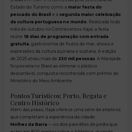
Estado do Turismo como a
maior festa do
pescado do Brasil
e a
segunda maior celebração
da cultura portuguesa no mundo
. Realizada todo
mês de outubro no Centreventos Itajaí, a festa
reúne
18 dias de programação com entrada
gratuita
, gastronomia de frutos do mar, shows e
expressões da cultura açoriana e lusitana. A edição
de 2025 atraiu mais de
230 mil pessoas
. A Marejada
foi pioneira no Brasil ao eliminar o plástico
descartável, conquista reconhecida com prêmio do
Ministério do Meio Ambiente.
Pontos Turísticos: Porto, Regata e
Centro Histórico
Além das praias, Itajaí oferece uma série de atrativos
que completam a experiência da cidade:
Molhes da Barra
— os dois paredões de pedra que
avançam 800 metros sobre o Atlântico, guiando