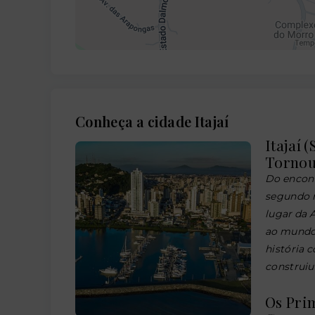
Conheça a cidade Itajaí
Itajaí 
Tornou
Do encont
segundo m
lugar da 
ao mundo e
história 
construiu
Os Pri