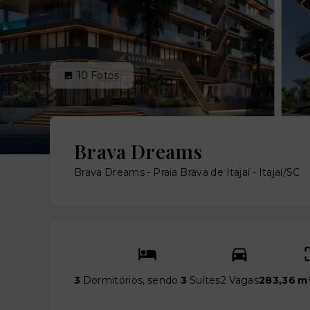
10
Fotos
Brava Dreams
Brava Dreams -
Praia Brava de Itajaí - Itajaí/SC
3
Dormitórios, sendo
3
Suítes
2 Vagas
283,36 m