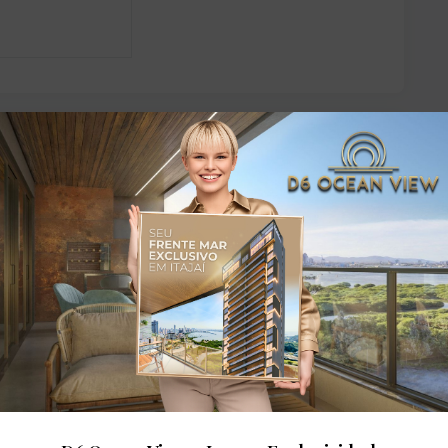
dares: