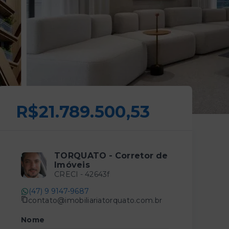
R$21.789.500,53
TORQUATO - Corretor de
Imóveis
CRECI -
42643f
(47) 9 9147-9687
contato@imobiliariatorquato.com.br
Nome