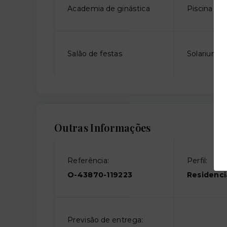
Academia de ginástica
Piscina adu
Salão de festas
Solarium
Outras Informações
Referência:
Perfil:
O-43870-119223
Residenci
Previsão de entrega: