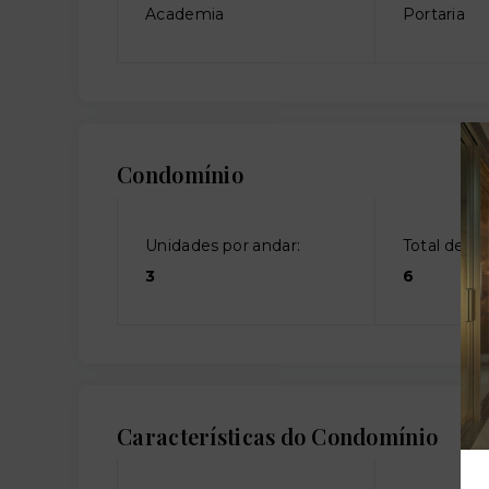
Academia
Portaria
Condomínio
Unidades por andar:
Total de an
3
6
Características do Condomínio