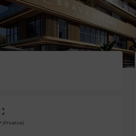
²
(
Privativa
)