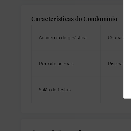
Características do Condomínio
Academia de ginástica
Churrasque
Permite animais
Piscina adu
Salão de festas