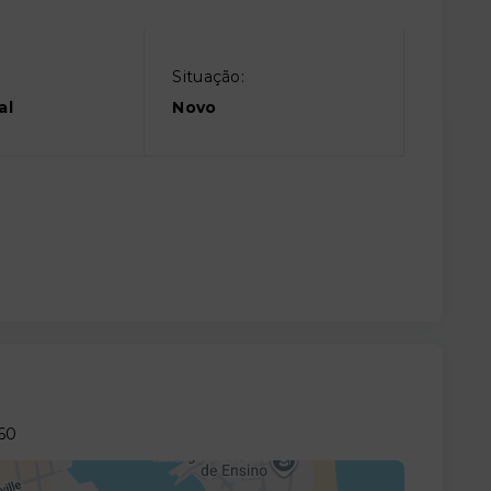
Situação:
al
Novo
60