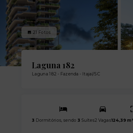
21
Fotos
Laguna 182
Laguna 182 -
Fazenda - Itajaí/SC
3
Dormitórios, sendo
3
Suítes
2 Vagas
124,39 m