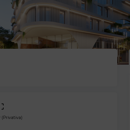
²
(
Privativa
)