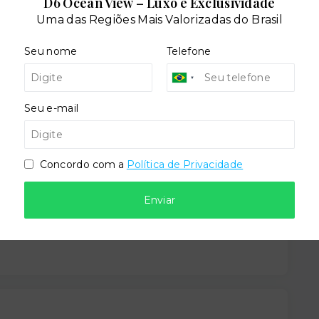
D6 Ocean View – Luxo e Exclusividade
Uma das Regiões Mais Valorizadas do Brasil
Seu nome
Telefone
ira
Elevador social
Seu e-mail
lto
Playground
Concordo com a
Política de Privacidade
Enviar