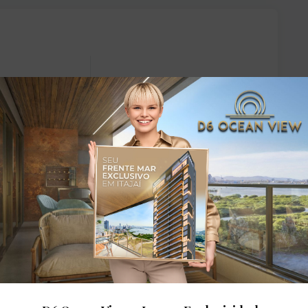
dares: