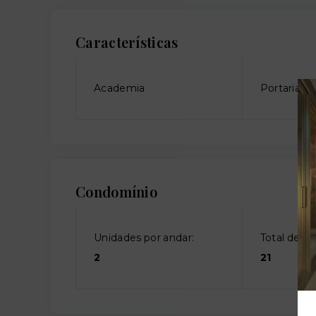
Características
Academia
Portaria
Condomínio
Unidades por andar:
Total de an
2
21