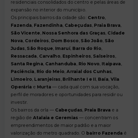
residenciais consolidados do centro e pelas áreas de
expansão no interior do município.
Os principais bairros da cidade são:
Centro
,
Fazenda
,
Fazendinha
,
Cabeçudas
,
Praia Brava
,
São Vicente
,
Nossa Senhora das Graças
,
Cidade
Nova
,
Cordeiros
,
Dom Bosco
,
São João
,
São
Judas
,
São Roque
,
Imaruí
,
Barra do Rio
,
Ressacada
,
Carvalho
,
Espinheiros
,
Salseiros
,
Santa Regina
,
Canhanduba
,
Rio Novo
,
Itaipava
,
Paciência
,
Rio do Meio
,
Arraial dos Cunhas
,
Limoeiro
,
Laranjeiras
,
Brilhante I e II
,
Baía
,
Vila
Operária
e
Murta
— cada qual com sua vocação,
perfil de moradores e oportunidades para residir ou
investir.
Os bairros da orla —
Cabeçudas
,
Praia Brava
e a
região de
Atalaia e Geremias
— concentram os
empreendimentos de maior padrão e a maior
valorização do metro quadrado. O
bairro Fazenda
é