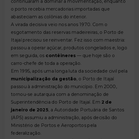
continuaram a dominar a movimentação, enquanto
o porto recebia mercadorias importadas que
abasteciam as colônias do interior.
A virada decisiva veio nos anos 1970. Com o
esgotamento das reservas madeireiras, o Porto de
Itajaí precisou se reinventar. Fez isso com maestria:
passou a operar açúcar, produtos congelados e, logo
em seguida, os
contêineres
— que hoje são o
carro-chefe de toda a operação.
Em 1995, após uma longa luta da sociedade civil pela
municipalização da gestão
, o Porto de Itajaí
passou à administração do município. Em 2000,
tornou-se autarquia com a denominação de
Superintendência do Porto de Itajaí. Em
2 de
janeiro de 2025
, a Autoridade Portuária de Santos
(APS) assumiu a administração, após decisão do
Ministério de Portos e Aeroportos pela
federalização.