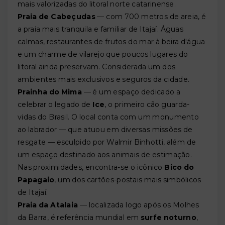
mais valorizadas do litoral norte catarinense.
Praia de Cabeçudas
— com 700 metros de areia, é
a praia mais tranquila e familiar de Itajaí. Águas
calmas, restaurantes de frutos do mar à beira d'água
e um charme de vilarejo que poucos lugares do
litoral ainda preservam. Considerada um dos
ambientes mais exclusivos e seguros da cidade.
Prainha do Mima
— é um espaço dedicado a
celebrar o legado de
Ice
, o primeiro cão guarda-
vidas do Brasil. O local conta com um monumento
ao labrador — que atuou em diversas missões de
resgate — esculpido por Walmir Binhotti, além de
um espaço destinado aos animais de estimação.
Nas proximidades, encontra-se o icônico
Bico do
Papagaio
, um dos cartões-postais mais simbólicos
de Itajaí.
Praia da Atalaia
— localizada logo após os Molhes
da Barra, é referência mundial em
surfe noturno
,