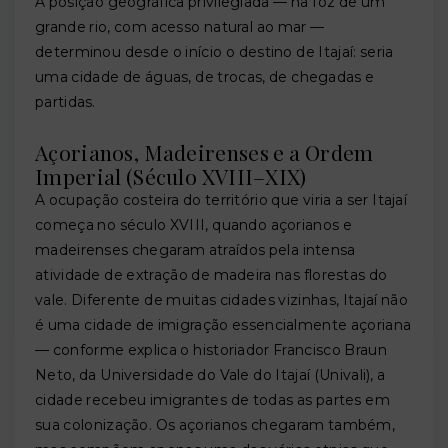
A posição geográfica privilegiada — na foz de um
grande rio, com acesso natural ao mar —
determinou desde o início o destino de Itajaí: seria
uma cidade de águas, de trocas, de chegadas e
partidas.
Açorianos, Madeirenses e a Ordem
Imperial (Século XVIII–XIX)
A ocupação costeira do território que viria a ser Itajaí
começa no século XVIII, quando açorianos e
madeirenses chegaram atraídos pela intensa
atividade de extração de madeira nas florestas do
vale. Diferente de muitas cidades vizinhas, Itajaí não
é uma cidade de imigração essencialmente açoriana
— conforme explica o historiador Francisco Braun
Neto, da Universidade do Vale do Itajaí (Univali), a
cidade recebeu imigrantes de todas as partes em
sua colonização. Os açorianos chegaram também,