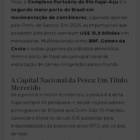
Hoje, o
Complexo Portuário do Rio Itajaí-Açu
é o
segundo maior porto do Brasil em
movimentação de contêineres
, superado apenas
pelo Porto de Santos. Em 2024, as importações que
passaram pelo porto somaram
US$ 15,9 bilhões
em
mercadorias. Multinacionais como
BRF, Gomes da
Costa
e outras gigantes da indústria alimentícia
têm no porto de Itajaí seu principal canal de
exportação de carnes congeladas para o mundo.
A Capital Nacional da Pesca: Um Título
Merecido
Se o porto é o motor econômico, a pesca é a alma.
Itajaí sempre foi pesqueira — desde os pescadores
portugueses de Ericeira que Dom João VI mandou
colonizar o litoral no século XIX, passando pela
industrialização da pesca nos anos 1970, até os dias
de hoje.