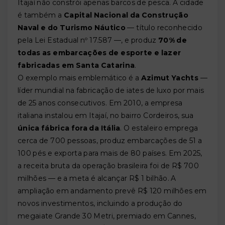
Itajaí não constrói apenas barcos de pesca. A cidade
é também a
Capital Nacional da Construção
Naval e do Turismo Náutico
— título reconhecido
pela Lei Estadual nº 17.587 —, e produz
70% de
todas as embarcações de esporte e lazer
fabricadas em Santa Catarina
.
O exemplo mais emblemático é a
Azimut Yachts
—
líder mundial na fabricação de iates de luxo por mais
de 25 anos consecutivos. Em 2010, a empresa
italiana instalou em Itajaí, no bairro Cordeiros, sua
única fábrica fora da Itália
. O estaleiro emprega
cerca de 700 pessoas, produz embarcações de 51 a
100 pés e exporta para mais de 80 países. Em 2025,
a receita bruta da operação brasileira foi de R$ 700
milhões — e a meta é alcançar R$ 1 bilhão. A
ampliação em andamento prevê R$ 120 milhões em
novos investimentos, incluindo a produção do
megaiate Grande 30 Metri, premiado em Cannes,