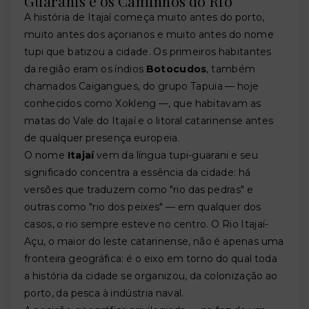
Guaranis e os Caminhos do Rio
A história de Itajaí começa muito antes do porto,
muito antes dos açorianos e muito antes do nome
tupi que batizou a cidade. Os primeiros habitantes
da região eram os índios
Botocudos
, também
chamados Caigangues, do grupo Tapuia — hoje
conhecidos como Xokleng —, que habitavam as
matas do Vale do Itajaí e o litoral catarinense antes
de qualquer presença europeia.
O nome
Itajaí
vem da língua tupi-guarani e seu
significado concentra a essência da cidade: há
versões que traduzem como "rio das pedras" e
outras como "rio dos peixes" — em qualquer dos
casos, o rio sempre esteve no centro. O Rio Itajaí-
Açu, o maior do leste catarinense, não é apenas uma
fronteira geográfica: é o eixo em torno do qual toda
a história da cidade se organizou, da colonização ao
porto, da pesca à indústria naval.