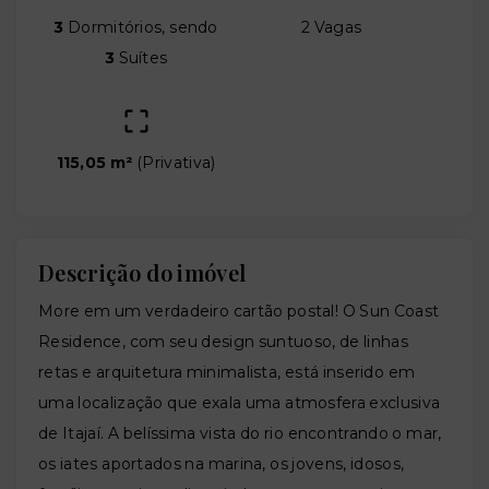
3
Dormitórios, sendo
2 Vagas
3
Suítes
115,05 m²
(
Privativa
)
Descrição do imóvel
More em um verdadeiro cartão postal! O Sun Coast
Residence, com seu design suntuoso, de linhas
retas e arquitetura minimalista, está inserido em
uma localização que exala uma atmosfera exclusiva
de Itajaí. A belíssima vista do rio encontrando o mar,
os iates aportados na marina, os jovens, idosos,