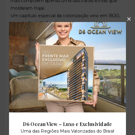
mas compõem apenas uma das várias etnias que
moldaram Itajaí.
Um capítulo especial da colonização veio em 1820,
quando
Dom João VI
ordenou que famílias de
pescadores da vila portuguesa de
Ericeira
— uma
das mais antigas e tradicionais comunidades
pesqueiras de Portugal — atravessassem o Atlântico
para se fixar no litoral catarinense. Esses pescadores
portugueses trouxeram consigo técnicas, saberes
do mar e uma cultura que até hoje se manifesta na
gastronomia, nas festas e na identidade de Itajaí.
Em 1824, o português
Agostinho Alves Ramos
ergueu uma capela no povoado, estabelecendo o
marco fundador do núcleo urbano. Àquela época, a
margem direita do Rio Itajaí-Açu já abrigava uma
comunidade diversificada, com pescadores,
comerciantes e agricultores que faziam da foz do rio
D6 Ocean View – Luxo e Exclusividade
o coração de suas atividades.
Uma das Regiões Mais Valorizadas do Brasil