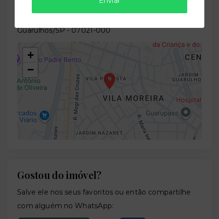
Enviar
Rua Dona Antônia, 794 - Vila Augusta -
Guarulhos/SP
- 07021-000
+
−
Gostou do imóvel?
Leaflet
Salve ele nos seus favoritos ou então compartilhe
com alguém no WhatsApp: