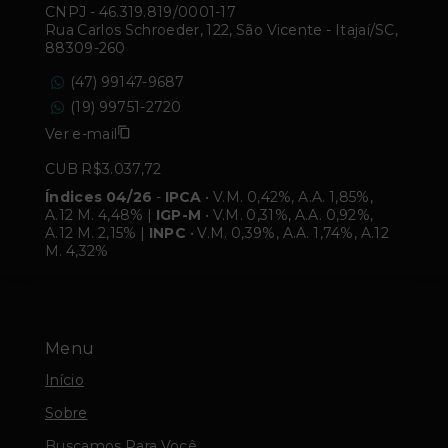
CNPJ
-
46.319.819/0001-17
Rua Carlos Schroeder, 122, São Vicente - Itajaí/SC,
88309-260
(47) 99147-9687
(19) 99751-2720
Ver e-mail
CUB R$3.037,72
Índices 04/26
-
IPCA
• V.M. 0,42%, A.A. 1,85%,
A.12 M. 4,48% |
IGP-M
• V.M. 0,31%, A.A. 0,92%,
A.12 M. 2,15% |
INPC
• V.M. 0,39%, A.A. 1,74%, A.12
M. 4,32%
Menu
Início
Sobre
Buscamos Para Você