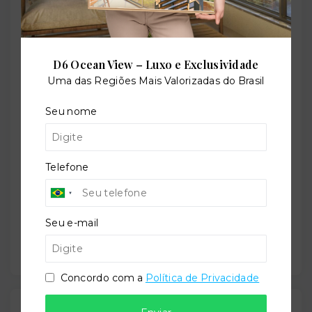
Perfil:
D6 Ocean View – Luxo e Exclusividade
Residencial
Uma das Regiões Mais Valorizadas do Brasil
Seu nome
Situação:
Em construção
Telefone
Previsão de entrega:
Seu e-mail
28/04/2028
Concordo com a
Política de Privacidade
Localização