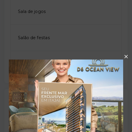
Sala de jogos
Salão de festas
Sauna
Outras Informações
Referência:
O-63865-97893