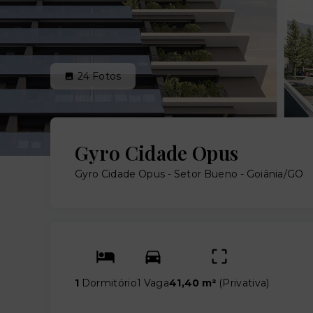
24
Fotos
Gyro Cidade Opus
Gyro Cidade Opus -
Setor Bueno - Goiânia/GO
1
Dormitório
1 Vaga
41,40 m²
(
Privativa
)