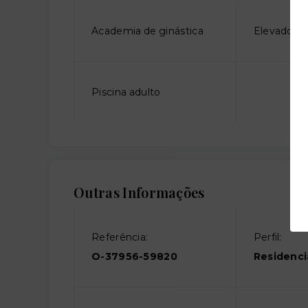
Academia de ginástica
Elevador d
Piscina adulto
Outras Informações
Referência:
Perfil:
O-37956-59820
Residenci