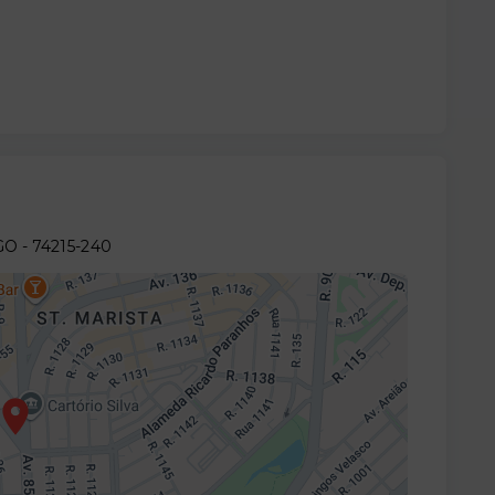
/GO
- 74215-240