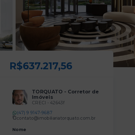
R$637.217,56
TORQUATO - Corretor de
Imóveis
CRECI -
42643f
(47) 9 9147-9687
contato@imobiliariatorquato.com.br
Nome