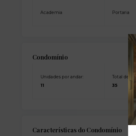
Academia
Portaria
Condomínio
Unidades por andar:
Total de an
11
35
Características do Condomínio