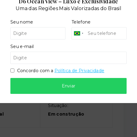
D6 Ocean View – Luxo e Exclusividade
Uma das Regiões Mais Valorizadas do Brasil
e serviço
Elevador social
Seu nome
Telefone
Seu e-mail
Concordo com a
Política de Privacidade
Enviar
Situação:
al
Em construção