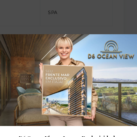
SPA
dares: