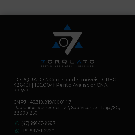
TORQUATO ∴ Corretor de Imóveis - CRECI
42643f | 136.004f Perito Avaliador CNAI
37357
CNPJ
-
46.319.819/0001-17
Rua Carlos Schroeder, 122, São Vicente - Itajaí/SC,
88309-260
(47) 99147-9687
(19) 99751-2720