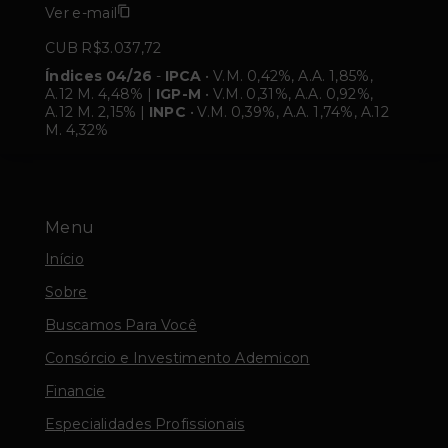
Ver e-mail
CUB R$3.037,72
Índices 04/26
-
IPCA
• V.M. 0,42%, A.A. 1,85%,
A.12 M. 4,48% |
IGP-M
• V.M. 0,31%, A.A. 0,92%,
A.12 M. 2,15% |
INPC
• V.M. 0,39%, A.A. 1,74%, A.12
M. 4,32%
Menu
Início
Sobre
Buscamos Para Você
Consórcio e Investimento Ademicon
Financie
Especialidades Profissionais