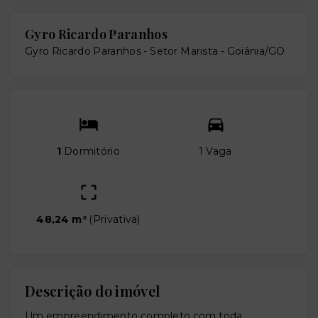
Gyro Ricardo Paranhos
Gyro Ricardo Paranhos -
Setor Marista - Goiânia/GO
1
Dormitório
1 Vaga
48,24 m²
(
Privativa
)
Descrição do imóvel
Um empreendimento completo com toda