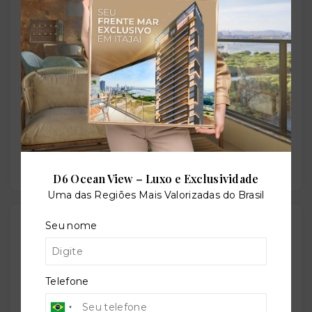
Situação:
Novo
Previsão de entrega:
30/04/2025
D6 Ocean View – Luxo e Exclusividade
Uma das Regiões Mais Valorizadas do Brasil
Localização
Seu nome
Rua 1128, 242 - Setor Marista - Goiânia/GO
- 74175-
130
Telefone
+