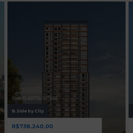
Ref.: O-69736-107663
B.Side by City
R$738.240,00