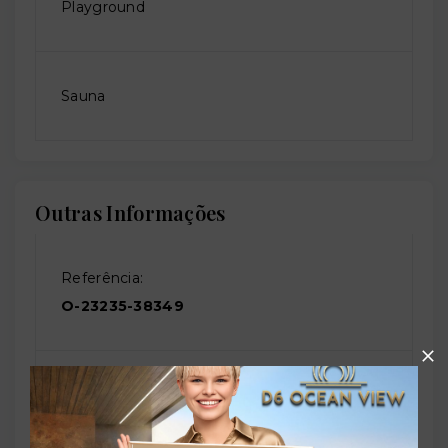
Playground
Sauna
Outras Informações
Referência:
O-23235-38349
Perfil:
Residencial