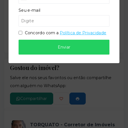
−
Seu e-mail
Concordo com a
Política de Privacidade
Enviar
Gostou do imóvel?
Leaflet
Salve ele nos seus favoritos ou então compartilhe
com alguém no WhatsApp:
Compartilhar
TORQUATO - Corretor de Imóveis