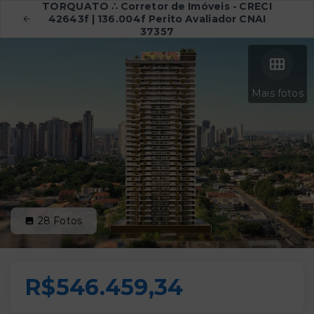
TORQUATO ∴ Corretor de Imóveis - CRECI
42643f | 136.004f Perito Avaliador CNAI
37357
Mais fotos
28
Fotos
R$546.459,34