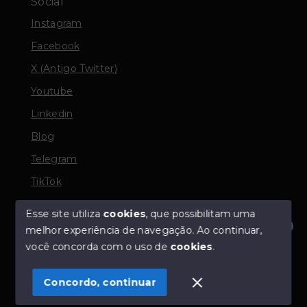
Social
Instagram
Facebook
X (Antigo Twitter)
Youtube
Linkedin
Blog
Telegram
TikTok
Esse site utiliza
cookies
, que possibilitam uma
melhor experiência de navegação.
Ao continuar,
© Copyright 2026 - TORQUATO ∴ Corretor de Imóveis
Olá! Estamos disponíveis para te ajudar.
você concorda com o uso de
cookies
.
- CRECI 42643f | 136.004f Perito Avaliador CNAI 37357
- Todos os direitos reservados
Concordo, continuar
SITE PARA IMOBILIARIA