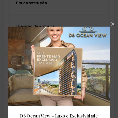
Em construção
Previsão de entrega:
31/01/2029
Localização
Avenida Luiz Boiteux Piazza, 1 - Cachoeira do Bom
Jesus - Florianópolis/SC
- 88056-000
+
−
D6 Ocean View – Luxo e Exclusividade