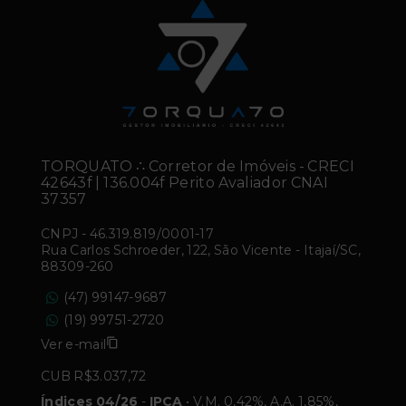
TORQUATO ∴ Corretor de Imóveis - CRECI
42643f | 136.004f Perito Avaliador CNAI
37357
CNPJ
-
46.319.819/0001-17
Rua Carlos Schroeder, 122, São Vicente - Itajaí/SC,
88309-260
(47) 99147-9687
(19) 99751-2720
Ver e-mail
CUB R$3.037,72
Índices 04/26
-
IPCA
• V.M. 0,42%, A.A. 1,85%,