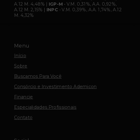
A.12 M. 4,48% |
IGP-M
• V.M. 0,31%, A.A. 0,92%,
A.12 M. 2,15% |
INPC
• V.M. 0,39%, A.A. 1,74%, A.12
M. 4,32%
Menu
Início
Sobre
Buscamos Para Você
Consórcio e Investimento Ademicon
Financie
Especialidades Profissionais
Contato