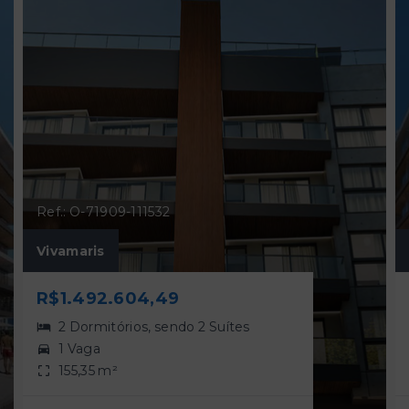
Ref.: O-71909-111532
Vivamaris
R$1.492.604,49
2 Dormitórios, sendo 2 Suítes
1 Vaga
155,35 m²