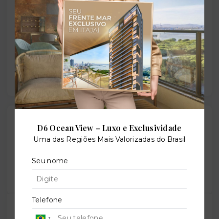
+
−
Gostou do imóvel?
D6 Ocean View – Luxo e Exclusividade
Leaflet
Salve ele nos seus favoritos ou então compartilhe
Uma das Regiões Mais Valorizadas do Brasil
com alguém no WhatsApp:
Seu nome
Compartilhar
Telefone
TORQUATO - Corretor de Imóveis