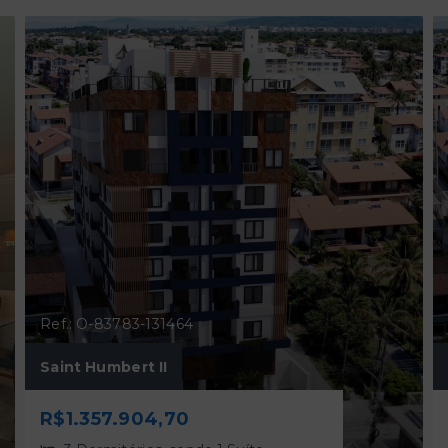
Ref.: O-83783-131464
Saint Humbert II
R$1.357.904,70