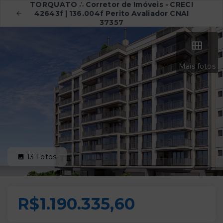
TORQUATO ∴ Corretor de Imóveis - CRECI
42643f | 136.004f Perito Avaliador CNAI
37357
Mais fotos
13
Fotos
R$1.190.335,60