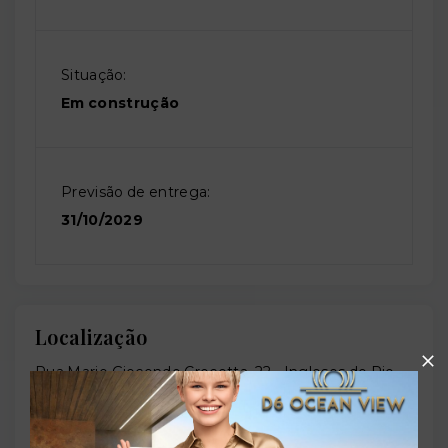
Situação:
Em construção
Previsão de entrega:
31/10/2029
Localização
Rua Mario Giocondo Crocetta, 22 - Ingleses do Rio
Vermelho - Florianópolis/SC
- 88058-578