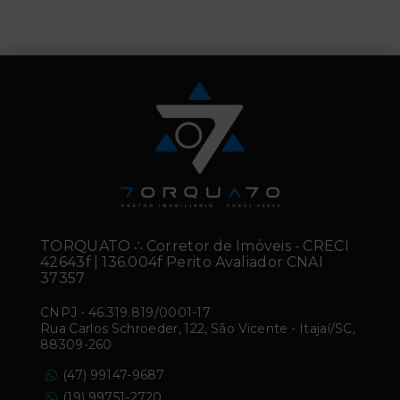
TORQUATO ∴ Corretor de Imóveis - CRECI
42643f | 136.004f Perito Avaliador CNAI
37357
CNPJ
-
46.319.819/0001-17
Rua Carlos Schroeder, 122, São Vicente - Itajaí/SC,
88309-260
(47) 99147-9687
(19) 99751-2720