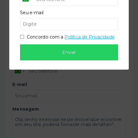
CRECI -
42643f
Seu e-mail
(47) 9 9147-9687
contato@imobiliariatorquato.com.br
Nome
Concordo com a
Política de Privacidade
Enviar
Telefone
E-mail
Mensagem