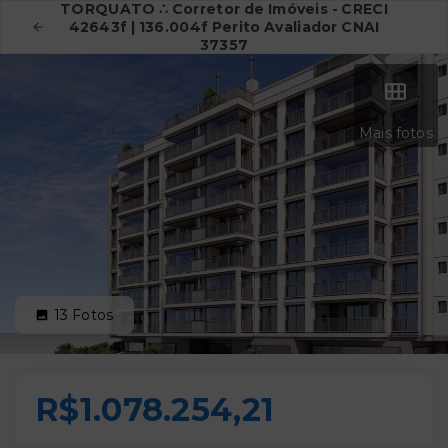
TORQUATO ∴ Corretor de Imóveis - CRECI
42643f | 136.004f Perito Avaliador CNAI
37357
Mais fotos
13
Fotos
R$1.078.254,21