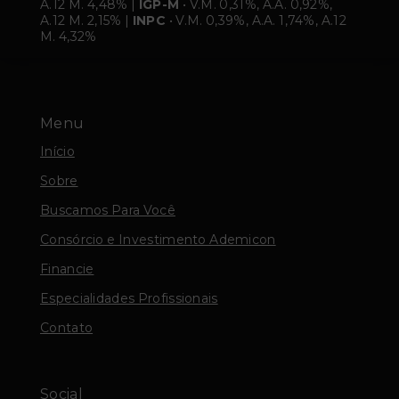
A.12 M. 4,48% |
IGP-M
• V.M. 0,31%, A.A. 0,92%,
A.12 M. 2,15% |
INPC
• V.M. 0,39%, A.A. 1,74%, A.12
M. 4,32%
Menu
Início
Sobre
Buscamos Para Você
Consórcio e Investimento Ademicon
Financie
Especialidades Profissionais
Contato
Social