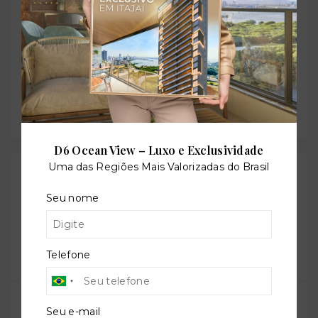
+
−
D6 Ocean View – Luxo e Exclusividade
Uma das Regiões Mais Valorizadas do Brasil
Gostou do imóvel?
Leaflet
Seu nome
Salve ele nos seus favoritos ou então compartilhe
com alguém no WhatsApp:
Compartilhar
Telefone
Seu e-mail
TORQUATO - Corretor de Imóveis