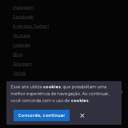
Instagram
Facebook
X (Antigo Twitter)
Youtube
Linkedin
Blog
Telegram
TikTok
Esse site utiliza
cookies
, que possibilitam uma
melhor experiência de navegação.
Ao continuar,
© Copyright 2026 - TORQUATO ∴ Corretor de Imóveis
Olá! Estamos disponíveis para te ajudar.
você concorda com o uso de
cookies
.
- CRECI 42643f | 136.004f Perito Avaliador CNAI 37357
- Todos os direitos reservados
Concordo, continuar
SITE PARA IMOBILIARIA