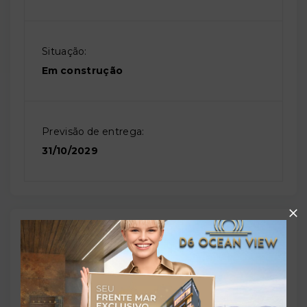
Situação:
Em construção
Previsão de entrega:
31/10/2029
Localização
Rua Mario Giocondo Crocetta, 22 - Ingleses do Rio
Vermelho - Florianópolis/SC
- 88058-578