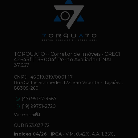
TORQUATO ∴ Corretor de Imóveis - CRECI
42643f | 136.004f Perito Avaliador CNAI
37357
CNPJ
-
46.319.819/0001-17
Rua Carlos Schroeder, 122, São Vicente - Itajaí/SC,
88309-260
(47) 99147-9687
(19) 99751-2720
Ver e-mail
CUB R$3.037,72
Índices 04/26
-
IPCA
• V.M. 0,42%, A.A. 1,85%,