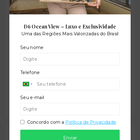
Perfil:
Residencial
D6 Ocean View – Luxo e Exclusividade
Uma das Regiões Mais Valorizadas do Brasil
Seu nome
Situação:
Em construção
Telefone
Previsão de entrega:
Seu e-mail
30/04/2029
Concordo com a
Política de Privacidade
Localização
Enviar