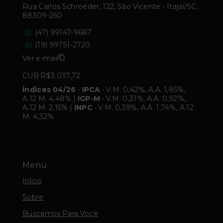
Rua Carlos Schroeder, 122, São Vicente - Itajaí/SC,
88309-260
(47) 99147-9687
(19) 99751-2720
Ver e-mail
CUB R$3.037,72
Índices 04/26
-
IPCA
• V.M. 0,42%, A.A. 1,85%,
A.12 M. 4,48% |
IGP-M
• V.M. 0,31%, A.A. 0,92%,
A.12 M. 2,15% |
INPC
• V.M. 0,39%, A.A. 1,74%, A.12
M. 4,32%
Menu
Início
Sobre
Buscamos Para Você