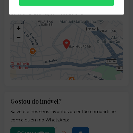
Avenida Fábio Eduardo Ramos Esquivel, 1048 -
Centro - Diadema/SP
- 09920-578
+
−
Gostou do imóvel?
Leaflet
Salve ele nos seus favoritos ou então compartilhe
com alguém no WhatsApp: