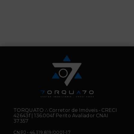
TORQUATO ∴ Corretor de Imóveis - CRECI
42643f | 136.004f Perito Avaliador CNAI
37357
CNPJ
-
46.319.819/0001-17