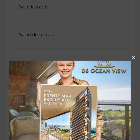
Sala de jogos
Salão de festas
Solarium
Outras Informações
Referência:
O-80459-125457