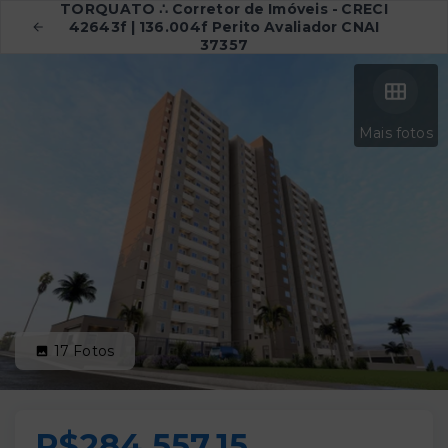
TORQUATO ∴ Corretor de Imóveis - CRECI
42643f | 136.004f Perito Avaliador CNAI
37357
Mais fotos
17
Fotos
R$284.557,15