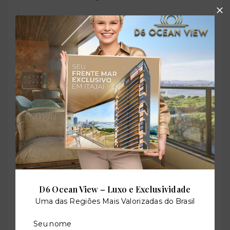
Referência:
O-80092-124809
Perfil:
Residencial
Situação:
Em construção
D6 Ocean View – Luxo e Exclusividade
Uma das Regiões Mais Valorizadas do Brasil
Previsão de entrega:
28/02/2029
Seu nome