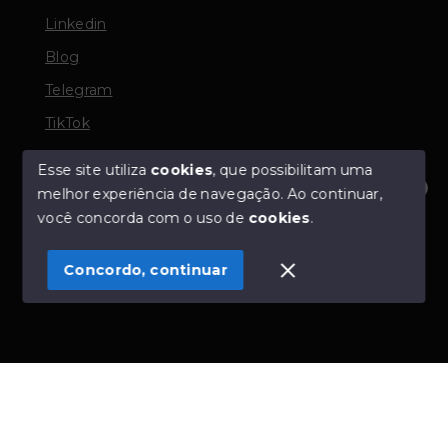
Linkedin
Blog
Telegram
TikTok
Esse site utiliza
cookies
, que possibilitam uma
melhor experiência de navegação.
Ao continuar,
© Copyright 2026 - TORQUATO ∴ Corretor de Imóveis
Olá! Estamos disponíveis para te ajudar.
você concorda com o uso de
cookies
.
- CRECI 42643f | 136.004f Perito Avaliador CNAI 37357
- Todos os direitos reservados
Concordo, continuar
SITE PARA IMOBILIARIA
Início
Histórico
Favoritos