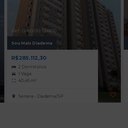
Ref.: O-80092-124810
Sou Mais Diadema
R$285.112,30
2 Dormitórios
1 Vaga
40,45 m²
Serraria - Diadema/SP