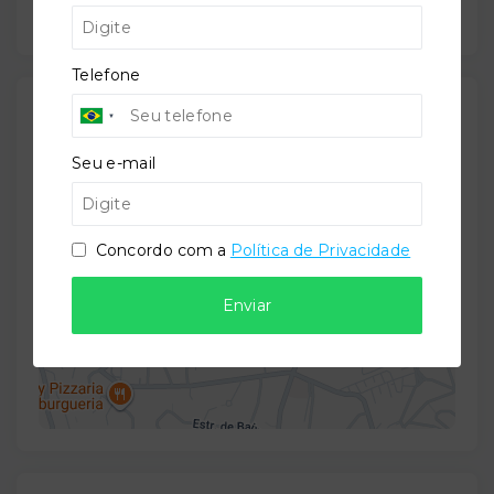
Telefone
Localização
Avenida Afonso Monteiro da Cruz, 1308 - Serraria -
Seu e-mail
Diadema/SP
- 09980-550
+
Concordo com a
Política de Privacidade
−
Enviar