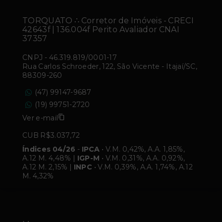
TORQUATO ∴ Corretor de Imóveis - CRECI
42643f | 136.004f Perito Avaliador CNAI
37357
CNPJ
-
46.319.819/0001-17
Rua Carlos Schroeder, 122, São Vicente - Itajaí/SC,
88309-260
(47) 99147-9687
(19) 99751-2720
Ver e-mail
CUB R$3.037,72
Índices 04/26
-
IPCA
• V.M. 0,42%, A.A. 1,85%,
A.12 M. 4,48% |
IGP-M
• V.M. 0,31%, A.A. 0,92%,
A.12 M. 2,15% |
INPC
• V.M. 0,39%, A.A. 1,74%, A.12
M. 4,32%