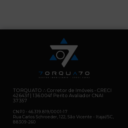
TORQUATO ∴ Corretor de Imóveis - CRECI
42643f | 136.004f Perito Avaliador CNAI
37357
CNPJ
-
46.319.819/0001-17
Rua Carlos Schroeder, 122, São Vicente - Itajaí/SC,
88309-260