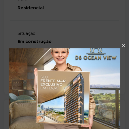
Residencial
Situação:
Em construção
Previsão de entrega:
30/03/2030
Localização
Rua Presidente Carlos Cavalcanti, 227 - Centro -
Curitiba/PR
- 80020-280