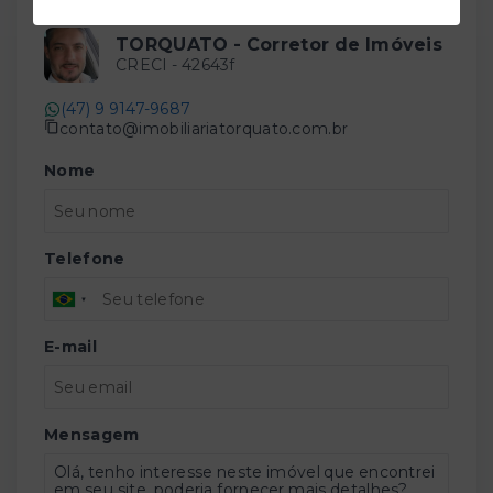
TORQUATO - Corretor de Imóveis
CRECI -
42643f
(47) 9 9147-9687
contato@imobiliariatorquato.com.br
Nome
Telefone
E-mail
Mensagem