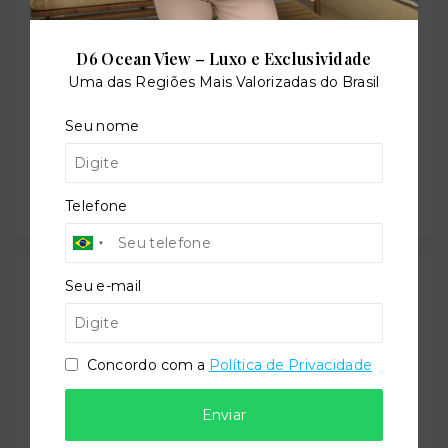
+
D6 Ocean View – Luxo e Exclusividade
−
Uma das Regiões Mais Valorizadas do Brasil
Seu nome
Telefone
Gostou do imóvel?
Seu e-mail
Leaflet
Salve ele nos seus favoritos ou então compartilhe
com alguém no WhatsApp:
Concordo com a
Política de Privacidade
Compartilhar
Enviar