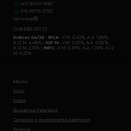
(47) 99147-9687
(19) 99751-2720
Ver e-mail
CUB R$3.037,72
Índices 04/26
-
IPCA
• V.M. 0,42%, A.A. 1,85%,
A.12 M. 4,48% |
IGP-M
• V.M. 0,31%, A.A. 0,92%,
A.12 M. 2,15% |
INPC
• V.M. 0,39%, A.A. 1,74%, A.12
M. 4,32%
Menu
Início
Sobre
Buscamos Para Você
Consórcio e Investimento Ademicon
Financie