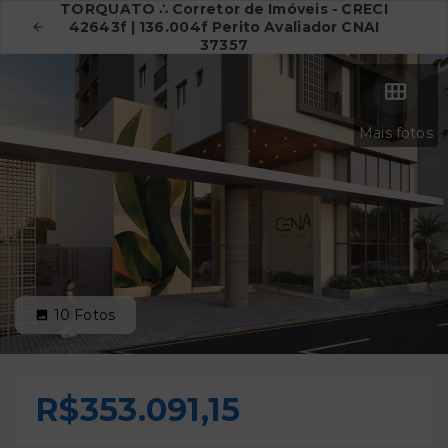
TORQUATO ∴ Corretor de Imóveis - CRECI
42643f | 136.004f Perito Avaliador CNAI
37357
Mais fotos
10
Fotos
R$353.091,15