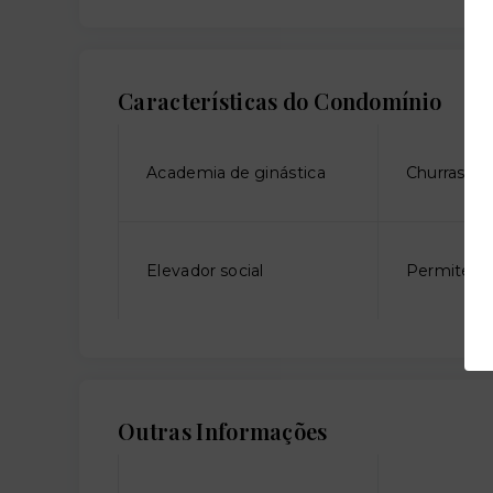
Características do Condomínio
Academia de ginástica
Churrasque
Elevador social
Permite an
Outras Informações