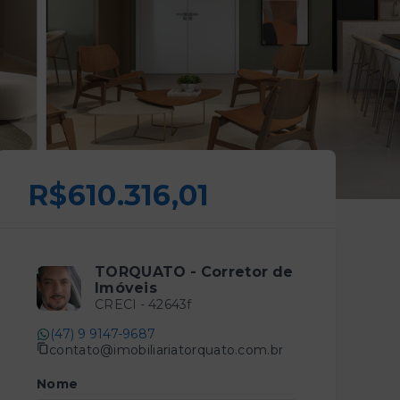
R$610.316,01
TORQUATO - Corretor de
Imóveis
CRECI -
42643f
(47) 9 9147-9687
contato@imobiliariatorquato.com.br
Nome