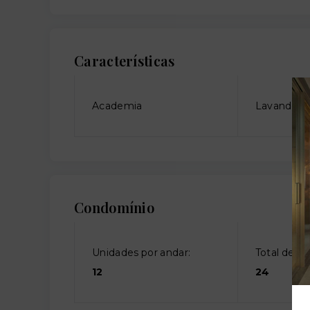
Características
Academia
Lavanderia
Condomínio
Unidades por andar:
Total de an
12
24