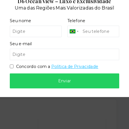
D6 Ocean View – Luxo e Exclusividade
Uma das Regiões Mais Valorizadas do Brasil
Seu nome
Telefone
Seu e-mail
ira
Coworking
Concordo com a
Política de Privacidade
imais
Enviar