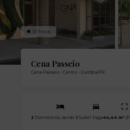
10
Fotos
Cena Passeio
Cena Passeio -
Centro - Curitiba/PR
2
Dormitórios, sendo
1
Suíte
1 Vaga
44,44 m²
(
P