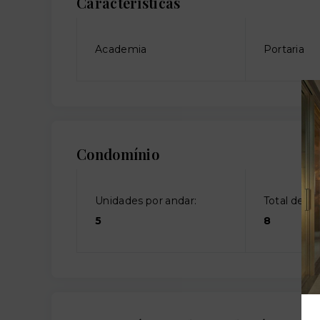
Características
Academia
Portaria
Condomínio
Unidades por andar:
Total de an
5
8