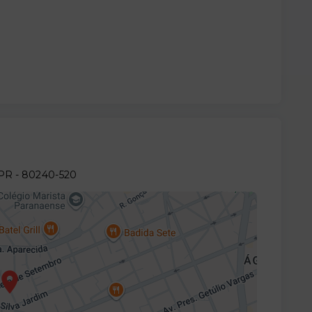
/PR
- 80240-520