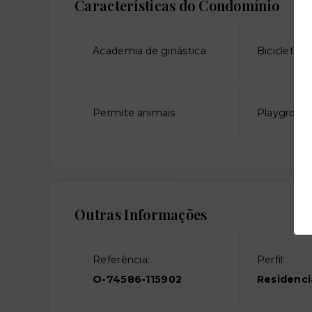
Características do Condomínio
Academia de ginástica
Bicicletári
Permite animais
Playgroun
Outras Informações
Referência:
Perfil:
O-74586-115902
Residenci