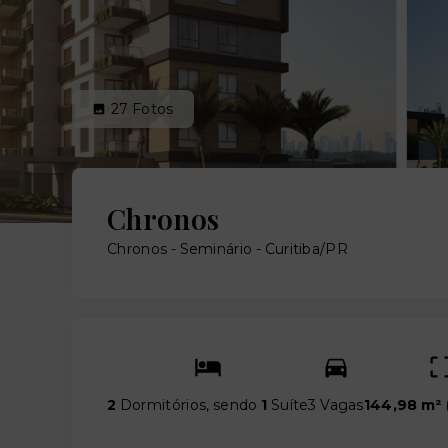
27
Fotos
Chronos
Chronos -
Seminário - Curitiba/PR
2
Dormitórios, sendo
1
Suíte
3 Vagas
144,98 m²