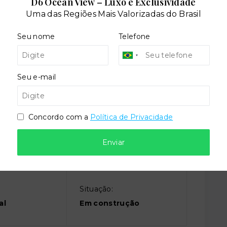
D6 Ocean View – Luxo e Exclusividade
Uma das Regiões Mais Valorizadas do Brasil
Seu nome
Telefone
o
Elevador social
Seu e-mail
d
Sala de jogos
Concordo com a
Política de Privacidade
Enviar
Situação:
al
Em construção