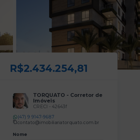
R$2.434.254,81
TORQUATO - Corretor de
Imóveis
CRECI -
42643f
(47) 9 9147-9687
contato@imobiliariatorquato.com.br
Nome