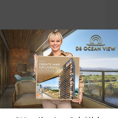
dares: