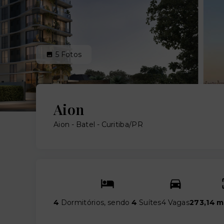
5
Fotos
Aion
Aion -
Batel - Curitiba/PR
4
Dormitórios, sendo
4
Suítes
4 Vagas
273,14 m