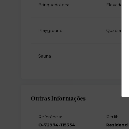
Brinquedoteca
Elevador so
Playground
Quadra pol
Sauna
Outras Informações
Referência:
Perfil:
O-72974-115354
Residenci