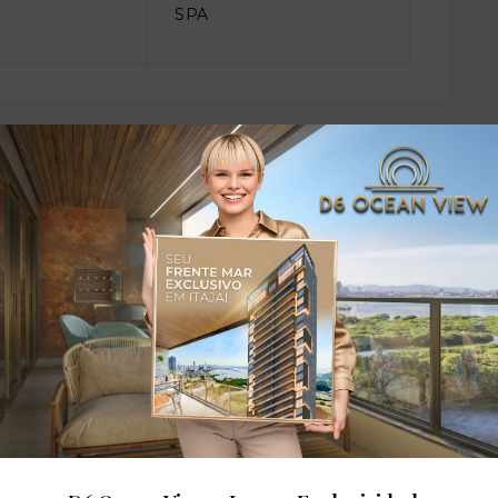
SPA
dares: