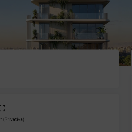
²
(
Privativa
)