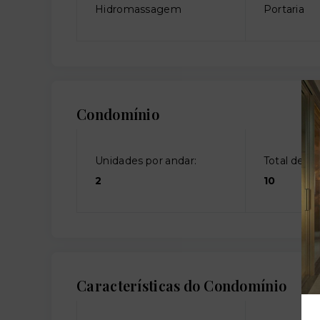
Hidromassagem
Portaria
Condomínio
Unidades por andar:
Total de an
2
10
Características do Condomínio