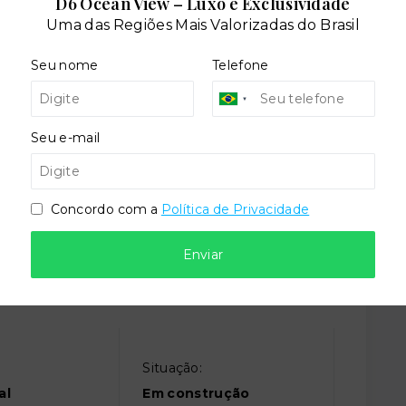
D6 Ocean View – Luxo e Exclusividade
cial
Piscina adulto
Uma das Regiões Mais Valorizadas do Brasil
Seu nome
Telefone
iesportiva
Salão de festas
Seu e-mail
Concordo com a
Política de Privacidade
Enviar
Situação:
al
Em construção