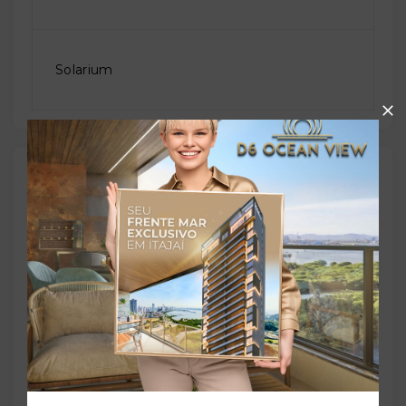
Solarium
Outras Informações
Referência:
O-69898-108069
Perfil:
Residencial