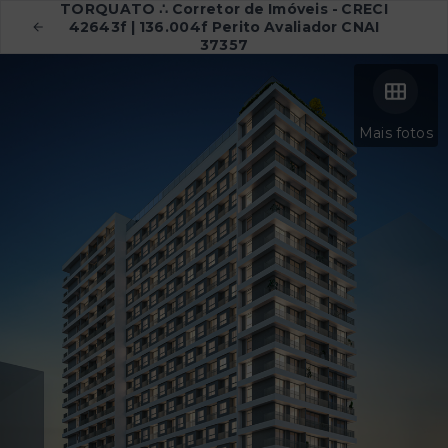
TORQUATO ∴ Corretor de Imóveis - CRECI
42643f | 136.004f Perito Avaliador CNAI
37357
Mais fotos