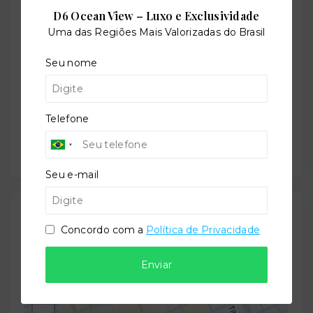
D6 Ocean View – Luxo e Exclusividade
Situação:
Uma das Regiões Mais Valorizadas do Brasil
Em construção
Seu nome
Previsão de entrega:
Telefone
31/08/2028
Seu e-mail
Localização
Concordo com a
Política de Privacidade
Rua André de Barros, 485 - Centro - Curitiba/PR
-
80010-080
Enviar
+