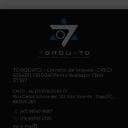
TORQUATO ∴ Corretor de Imóveis - CRECI
42643f | 136.004f Perito Avaliador CNAI
37357
CNPJ
-
46.319.819/0001-17
Rua Carlos Schroeder, 122, São Vicente - Itajaí/SC,
88309-260
(47) 99147-9687
(19) 99751-2720
Ver e-mail