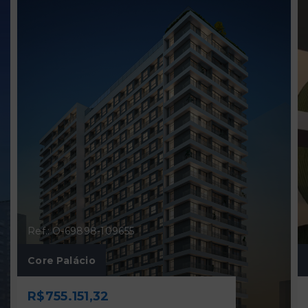
Ref.: O-69898-109655
Core Palácio
R$755.151,32