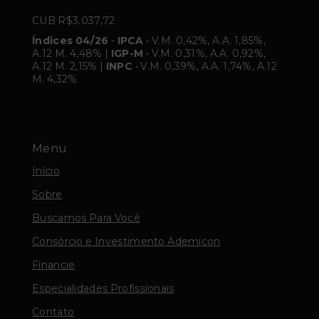
CUB R$3.037,72
Índices 04/26
-
IPCA
• V.M. 0,42%, A.A. 1,85%,
A.12 M. 4,48% |
IGP-M
• V.M. 0,31%, A.A. 0,92%,
A.12 M. 2,15% |
INPC
• V.M. 0,39%, A.A. 1,74%, A.12
M. 4,32%
Menu
Início
Sobre
Buscamos Para Você
Consórcio e Investimento Ademicon
Financie
Especialidades Profissionais
Contato