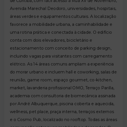
de Curitiba, com fácil acesso à Rua XV de Novembro,
Avenida Marechal Deodoro, universidades, hospitais,
áreas verdes e equipamentos culturais. A localização
favorece a mobilidade urbana, a caminhabilidade e
uma rotina prática e conectada à cidade. O edifício
conta com dois elevadores, bicicletário e
estacionamento com conceito de parking design,
incluindo vagas para visitantes com carregamento
elétrico. As 14 áreas comuns ampliam a experiência
do morar urbano e incluem hall e coworking, salas de
reunião, game room, espaço gourmet, co-kitchen,
market, lavanderia profissional OMO, Terraço Parilla,
academia com consultoria de biomecânica assinada
por André Albuquerque, piscina coberta e aquecida,
wellness, pet place, praça interna, terraços externos
e o Cosmo Pub, localizado no rooftop. Todas as áreas