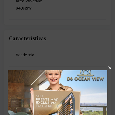
Área Privativa:
34,82m²
Características
Academia
Lavanderia
Portaria