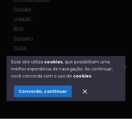
Youtube
Linkedin
Blog
Telegram
TikTok
Esse site utiliza
cookies
, que possibilitam uma
melhor experiência de navegação.
Ao continuar,
© Copyright 2026 - TORQUATO ∴ Corretor de Imóveis
Olá! Estamos disponíveis para te ajudar.
você concorda com o uso de
cookies
.
- CRECI 42643f | 136.004f Perito Avaliador CNAI 37357
- Todos os direitos reservados
Concordo, continuar
SITE PARA IMOBILIARIA
Início
Histórico
Favoritos