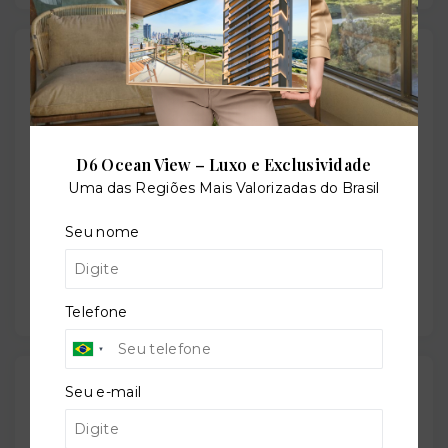
Condomínio
Unidades por andar:
22
D6 Ocean View – Luxo e Exclusividade
Uma das Regiões Mais Valorizadas do Brasil
Seu nome
Total de andares:
7
Telefone
Características do Condomínio
Seu e-mail