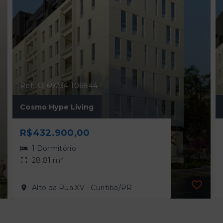
Ref.: O-69234-106844
Cosmo Hype Living
R$432.900,00
1 Dormitório
28,81 m²
Alto da Rua XV - Curitiba/PR