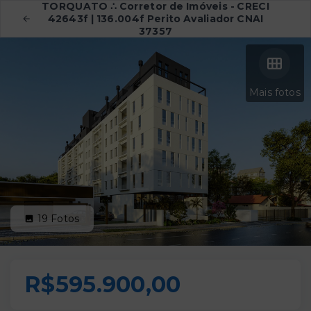
TORQUATO ∴ Corretor de Imóveis - CRECI
42643f | 136.004f Perito Avaliador CNAI
37357
Mais fotos
19
Fotos
R$595.900,00