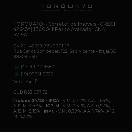
TORQUATO ∴ Corretor de Imóveis - CRECI
42643f | 136.004f Perito Avaliador CNAI
37357
CNPJ
-
46.319.819/0001-17
Rua Carlos Schroeder, 122, São Vicente - Itajaí/SC,
88309-260
(47) 99147-9687
(19) 99751-2720
Ver e-mail
CUB R$3.037,72
Índices 04/26
-
IPCA
• V.M. 0,42%, A.A. 1,85%,
A.12 M. 4,48% |
IGP-M
• V.M. 0,31%, A.A. 0,92%,
A.12 M. 2,15% |
INPC
• V.M. 0,39%, A.A. 1,74%, A.12
M. 4,32%