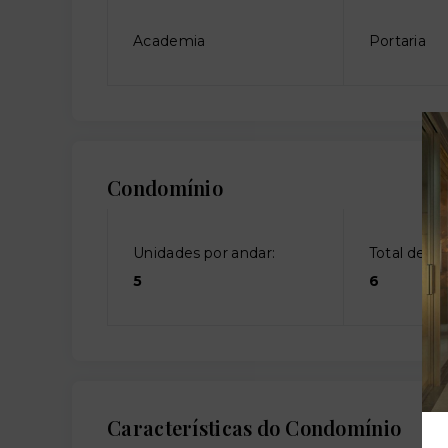
Academia
Portaria
Condomínio
Unidades por andar:
Total de an
5
6
Características do Condomínio