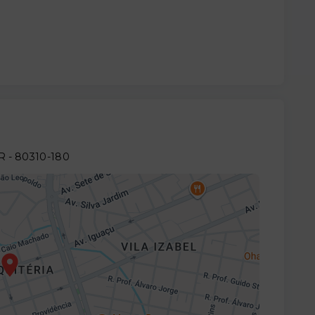
PR
- 80310-180