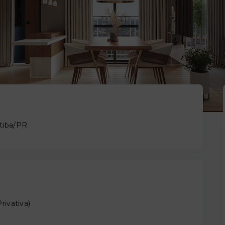
itiba/PR
Privativa
)