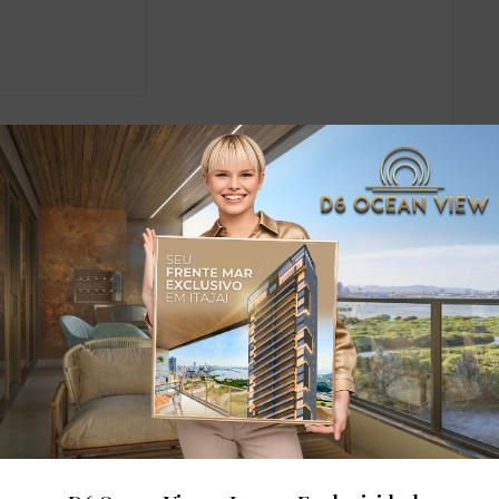
dares: