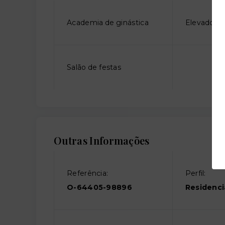
Academia de ginástica
Elevador so
Salão de festas
Outras Informações
Referência:
Perfil:
O-64405-98896
Residenci