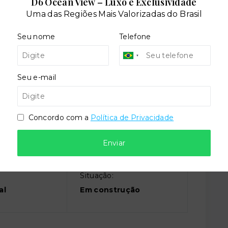
D6 Ocean View – Luxo e Exclusividade
Uma das Regiões Mais Valorizadas do Brasil
cial
Playground
Seu nome
Telefone
Seu e-mail
Concordo com a
Política de Privacidade
Enviar
Situação:
al
Em construção