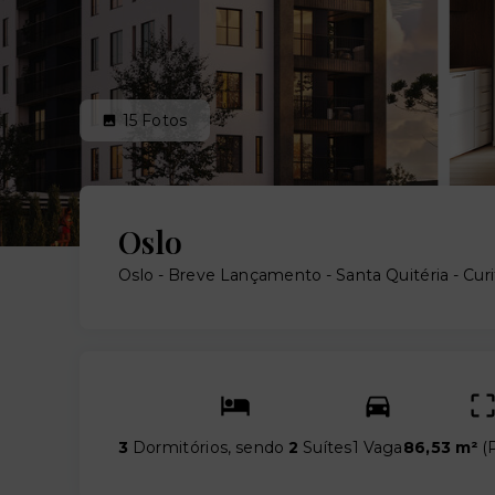
15
Fotos
Oslo
Oslo - Breve Lançamento -
Santa Quitéria - Cur
3
Dormitórios, sendo
2
Suítes
1 Vaga
86,53 m²
(