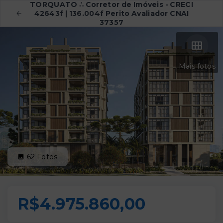
TORQUATO ∴ Corretor de Imóveis - CRECI
42643f | 136.004f Perito Avaliador CNAI
37357
Mais fotos
62
Fotos
R$4.975.860,00