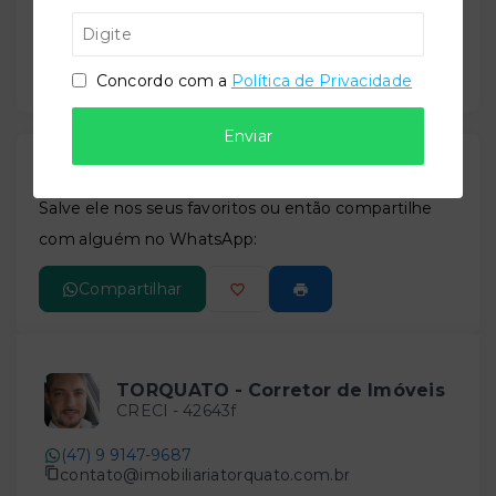
Concordo com a
Política de Privacidade
Enviar
Gostou do imóvel?
Leaflet
Salve ele nos seus favoritos ou então compartilhe
com alguém no WhatsApp:
Compartilhar
TORQUATO - Corretor de Imóveis
CRECI -
42643f
(47) 9 9147-9687
contato@imobiliariatorquato.com.br