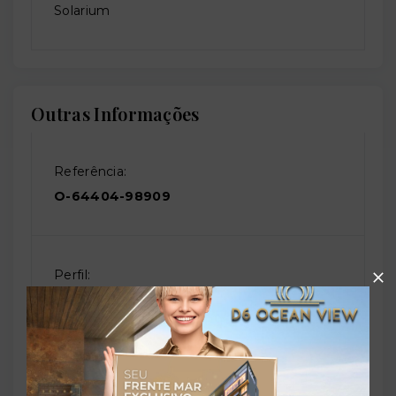
Solarium
Outras Informações
Referência:
O-64404-98909
Perfil:
Residencial
Situação: