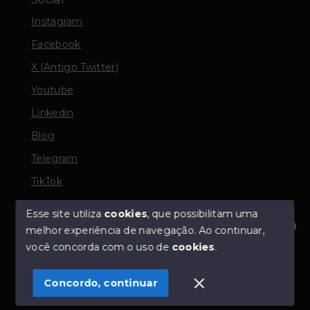
Instagram
Facebook
X (Antigo Twitter)
Youtube
Linkedin
Blog
Telegram
TikTok
Esse site utiliza
cookies
, que possibilitam uma
melhor experiência de navegação.
Ao continuar,
© Copyright 2026 - TORQUATO ∴ Corretor de Imóveis
Olá! Estamos disponíveis para te ajudar.
você concorda com o uso de
cookies
.
- CRECI 42643f | 136.004f Perito Avaliador CNAI 37357
- Todos os direitos reservados
Concordo, continuar
SITE PARA IMOBILIARIA