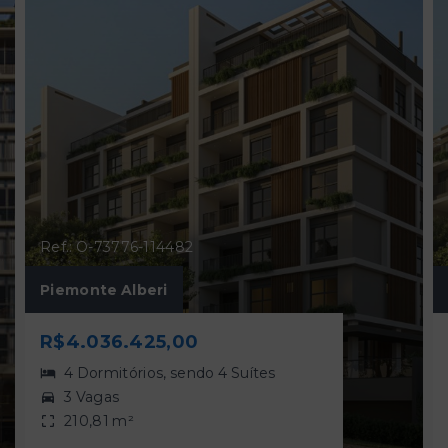
Ref.: O-73776-114482
Piemonte Alberi
R$4.036.425,00
4 Dormitórios, sendo 4 Suítes
3 Vagas
210,81 m²