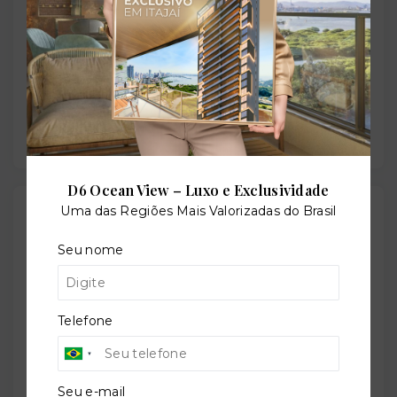
Em construção
Previsão de entrega:
28/12/2027
D6 Ocean View – Luxo e Exclusividade
Localização
Uma das Regiões Mais Valorizadas do Brasil
Rua João Américo de Oliveira, 93 - Cabral -
Seu nome
Curitiba/PR
- 80035-060
+
Telefone
−
Seu e-mail