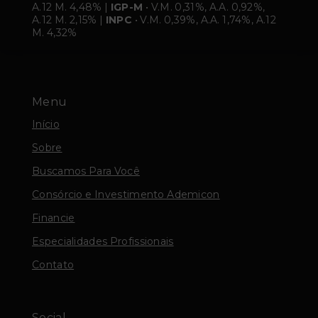
A.12 M. 4,48% |
IGP-M
• V.M. 0,31%, A.A. 0,92%,
A.12 M. 2,15% |
INPC
• V.M. 0,39%, A.A. 1,74%, A.12
M. 4,32%
Menu
Início
Sobre
Buscamos Para Você
Consórcio e Investimento Ademicon
Financie
Especialidades Profissionais
Contato
Social