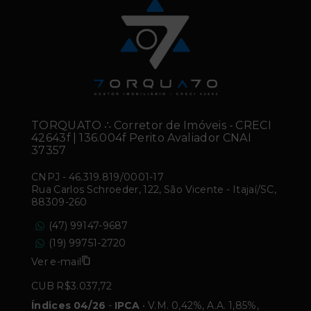
TORQUATO ∴ Corretor de Imóveis - CRECI
42643f | 136.004f Perito Avaliador CNAI
37357
CNPJ
-
46.319.819/0001-17
Rua Carlos Schroeder, 122, São Vicente - Itajaí/SC,
88309-260
(47) 99147-9687
(19) 99751-2720
Ver e-mail
CUB R$3.037,72
Índices 04/26
-
IPCA
• V.M. 0,42%, A.A. 1,85%,