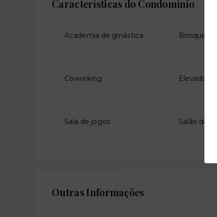
Características do Condomínio
Academia de ginástica
Brinquedo
Coworking
Elevador so
Sala de jogos
Salão de fe
Outras Informações