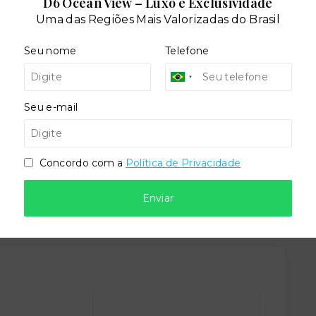
D6 Ocean View – Luxo e Exclusividade
Uma das Regiões Mais Valorizadas do Brasil
Seu nome
Telefone
teca
Cinema
Seu e-mail
cial
Piscina adulto
Concordo com a
Política de Privacidade
stas
Enviar