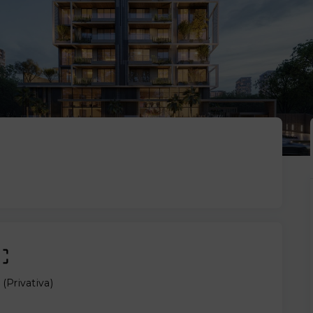
²
(
Privativa
)