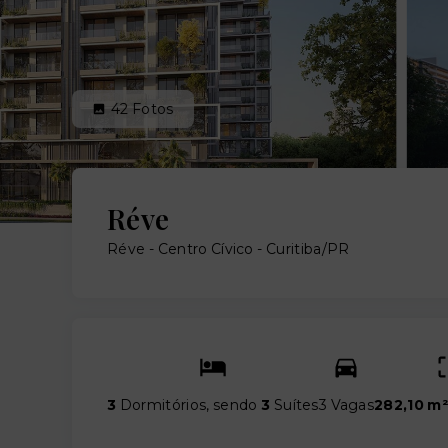
42
Fotos
Réve
Réve -
Centro Cívico - Curitiba/PR
3
Dormitórios, sendo
3
Suítes
3 Vagas
282,10 m