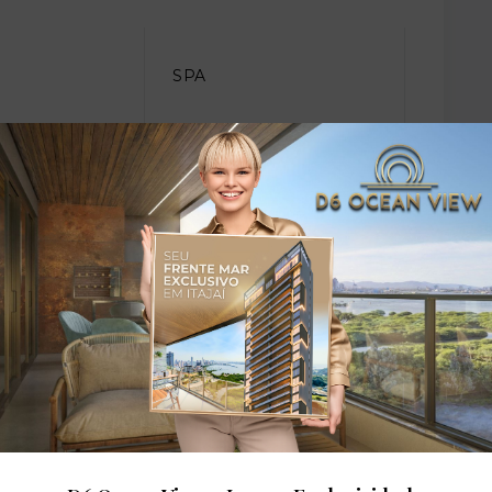
SPA
dares: