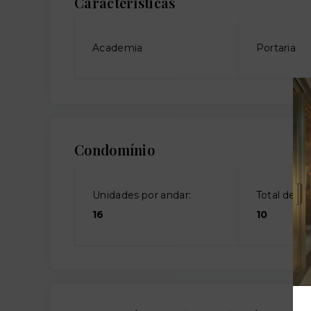
Características
Academia
Portaria
Condomínio
Unidades por andar:
Total de an
16
10