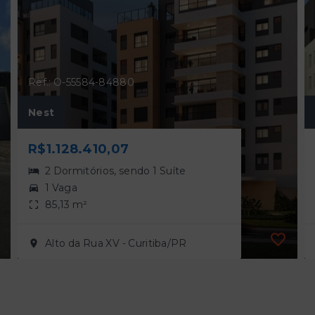
Ref.: O-55584-84880
Nest
R$1.128.410,07
2 Dormitórios, sendo 1 Suíte
1 Vaga
85,13 m²
Alto da Rua XV - Curitiba/PR