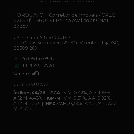
TORQUATO ∴ Corretor de Imóveis - CRECI
42643f | 136.004f Perito Avaliador CNAI
37357
CNPJ
-
46.319.819/0001-17
Rua Carlos Schroeder, 122, São Vicente - Itajaí/SC,
88309-260
(47) 99147-9687
(19) 99751-2720
Ver e-mail
CUB R$3.037,72
Índices 04/26
-
IPCA
• V.M. 0,42%, A.A. 1,85%,
A.12 M. 4,48% |
IGP-M
• V.M. 0,31%, A.A. 0,92%,
A.12 M. 2,15% |
INPC
• V.M. 0,39%, A.A. 1,74%, A.12
M. 4,32%