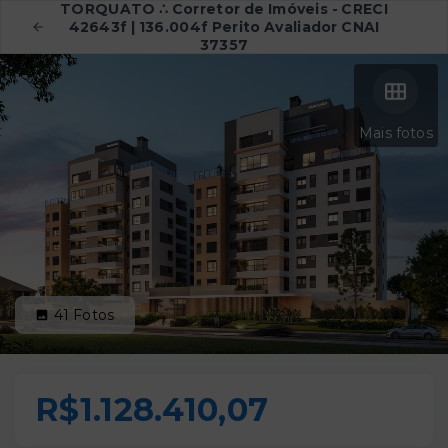
TORQUATO ∴ Corretor de Imóveis - CRECI
42643f | 136.004f Perito Avaliador CNAI
37357
Mais fotos
41
Fotos
R$1.128.410,07