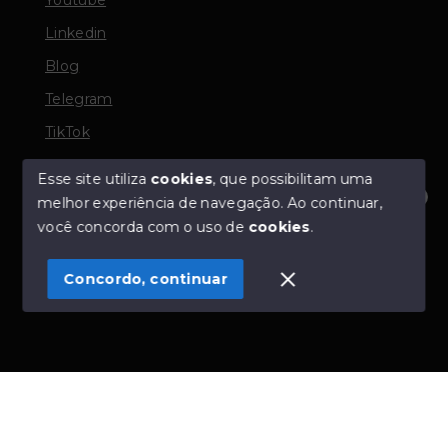
Linkedin
Blog
Telegram
TikTok
Esse site utiliza
cookies
, que possibilitam uma
melhor experiência de navegação.
Ao continuar,
© Copyright 2026 - TORQUATO ∴ Corretor de Imóveis
Olá! Estamos disponíveis para te ajudar.
você concorda com o uso de
cookies
.
- CRECI 42643f | 136.004f Perito Avaliador CNAI 37357
- Todos os direitos reservados
Concordo, continuar
SITE PARA IMOBILIARIA
Início
Histórico
Favoritos