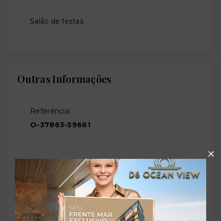
Salão de festas
Outras Informações
Referência:
O-37863-59661
Perfil:
Residencial