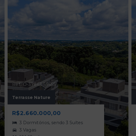
Ref.: O-37863-59655
Terrasse Nature
R$2.660.000,00
3 Dormitórios, sendo 3 Suítes
3 Vagas