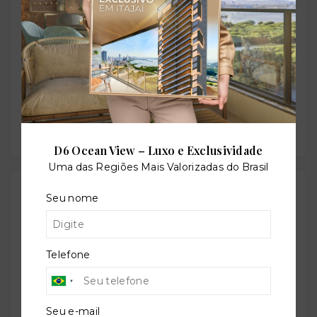
Situação:
Em construção
Previsão de entrega:
31/08/2026
D6 Ocean View – Luxo e Exclusividade
Uma das Regiões Mais Valorizadas do Brasil
Localização
Seu nome
Avenida Cândido Hartmann, 2961 - Santo Inácio -
Curitiba/PR
- 82010-000
Telefone
+
−
Seu e-mail