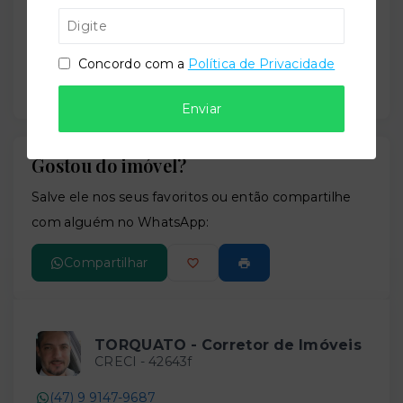
Concordo com a
Política de Privacidade
Enviar
Gostou do imóvel?
Leaflet
Salve ele nos seus favoritos ou então compartilhe
com alguém no WhatsApp:
Compartilhar
TORQUATO - Corretor de Imóveis
CRECI -
42643f
(47) 9 9147-9687