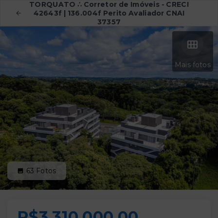
TORQUATO ∴ Corretor de Imóveis - CRECI
42643f | 136.004f Perito Avaliador CNAI
37357
Mais fotos
63
Fotos
R$3.310.000,00