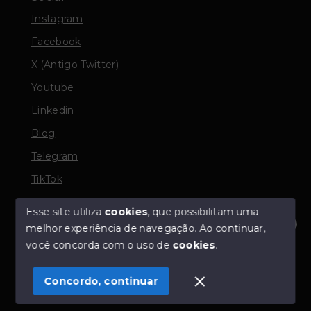
Instagram
Facebook
X (Antigo Twitter)
Youtube
Linkedin
Blog
Telegram
TikTok
Esse site utiliza
cookies
, que possibilitam uma
melhor experiência de navegação.
Ao continuar,
© Copyright 2026 - TORQUATO ∴ Corretor de Imóveis
Olá! Estamos disponíveis para te ajudar.
você concorda com o uso de
cookies
.
- CRECI 42643f | 136.004f Perito Avaliador CNAI 37357
- Todos os direitos reservados
Concordo, continuar
SITE PARA IMOBILIARIA