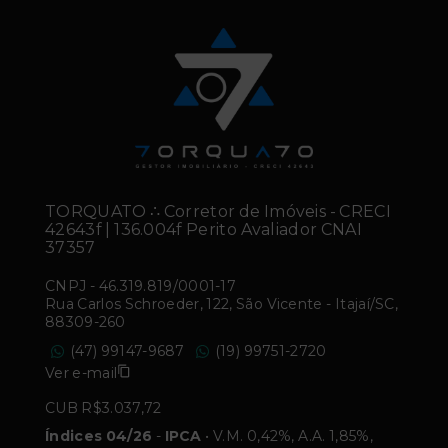
TORQUATO ∴ Corretor de Imóveis - CRECI
42643f | 136.004f Perito Avaliador CNAI
37357
CNPJ
-
46.319.819/0001-17
Rua Carlos Schroeder, 122, São Vicente - Itajaí/SC,
88309-260
(47) 99147-9687
(19) 99751-2720
Ver e-mail
CUB R$3.037,72
Índices 04/26
-
IPCA
• V.M. 0,42%, A.A. 1,85%,