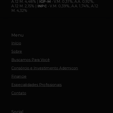
A.12 M. 4,48% |
IGP-M
• V.M. 0,31%, A.A. 0,92%,
A.12 M. 2,15% |
INPC
• V.M. 0,39%, A.A. 1,74%, A.12
M. 4,32%
Menu
Início
Sobre
Buscamos Para Você
Consórcio e Investimento Ademicon
Financie
Especialidades Profissionais
Contato
Social