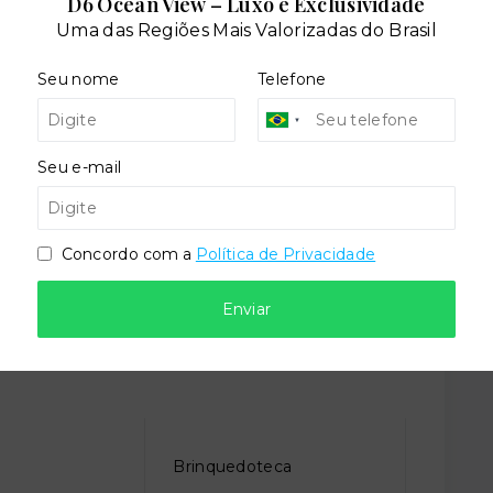
D6 Ocean View – Luxo e Exclusividade
Uma das Regiões Mais Valorizadas do Brasil
Seu nome
Telefone
Seu e-mail
dares:
Concordo com a
Política de Privacidade
Enviar
o
Brinquedoteca