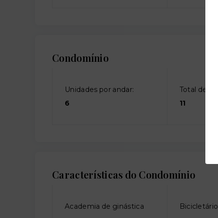
Condomínio
Unidades por andar:
Total de an
6
11
Características do Condomínio
Academia de ginástica
Bicicletári