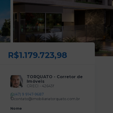
R$1.179.723,98
TORQUATO - Corretor de
Imóveis
CRECI -
42643f
(47) 9 9147-9687
contato@imobiliariatorquato.com.br
Nome