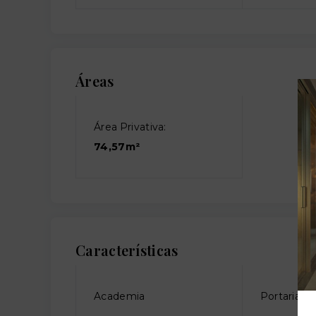
Áreas
Área Privativa:
74,57m²
Características
Academia
Portaria