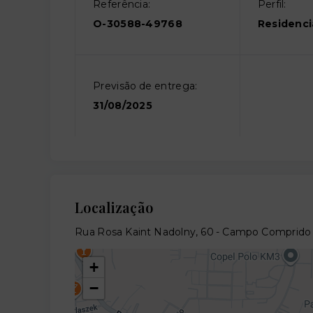
Referência:
Perfil:
O-30588-49768
Residenci
Previsão de entrega:
31/08/2025
Localização
Rua Rosa Kaint Nadolny, 60 - Campo Comprido 
+
−