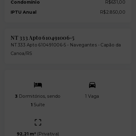
Condomínio
R$631,00
IPTU Anual
R$2.850,00
NT 333 Apto 610491006-5
NT 333 Apto 610491006-5 -
Navegantes - Capão da
Canoa/RS
3
Dormitórios, sendo
1 Vaga
1
Suíte
92,21 m²
(
Privativa
)