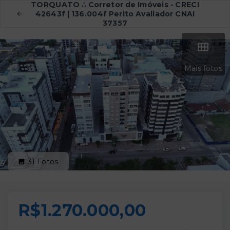
TORQUATO ∴ Corretor de Imóveis - CRECI
42643f | 136.004f Perito Avaliador CNAI
37357
Mais fotos
31
Fotos
R$1.270.000,00