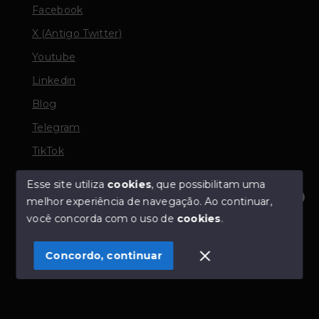
Facebook
X (Antigo Twitter)
Youtube
Linkedin
Blog
Telegram
TikTok
Esse site utiliza
cookies
, que possibilitam uma
melhor experiência de navegação.
Ao continuar,
© Copyright 2026 - TORQUATO ∴ Corretor de Imóveis
Olá! Estamos disponíveis para te ajudar.
você concorda com o uso de
cookies
.
- CRECI 42643f | 136.004f Perito Avaliador CNAI 37357
- Todos os direitos reservados
Concordo, continuar
SITE PARA IMOBILIARIA