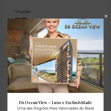
Situação:
Usado
Localização
Rua Tiarajú, 333 - Navegantes - Capão da Canoa/RS
-
94690-104
+
−
D6 Ocean View – Luxo e Exclusividade
Uma das Regiões Mais Valorizadas do Brasil