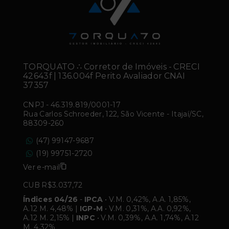
TORQUATO ∴ Corretor de Imóveis - CRECI
42643f | 136.004f Perito Avaliador CNAI
37357
CNPJ
-
46.319.819/0001-17
Rua Carlos Schroeder, 122, São Vicente - Itajaí/SC,
88309-260
(47) 99147-9687
(19) 99751-2720
Ver e-mail
CUB R$3.037,72
Índices 04/26
-
IPCA
• V.M. 0,42%, A.A. 1,85%,
A.12 M. 4,48% |
IGP-M
• V.M. 0,31%, A.A. 0,92%,
A.12 M. 2,15% |
INPC
• V.M. 0,39%, A.A. 1,74%, A.12
M. 4,32%