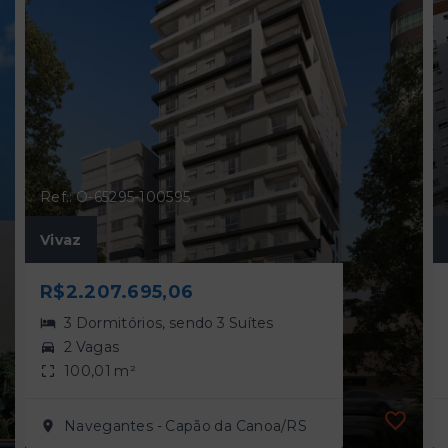
Ref.: O-65295-100595
Vivaz
R$2.207.695,06
3 Dormitórios, sendo 3 Suítes
2 Vagas
100,01 m²
Navegantes - Capão da Canoa/RS