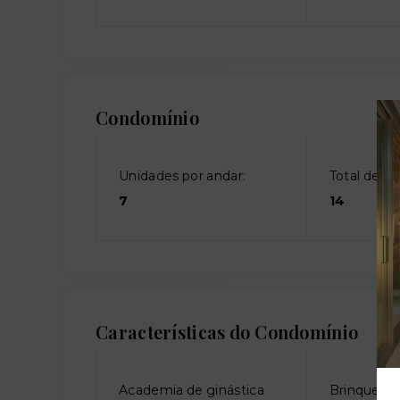
Condomínio
Unidades por andar:
Total de an
7
14
Características do Condomínio
Academia de ginástica
Brinquedo