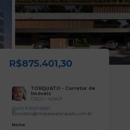
R$875.401,30
TORQUATO - Corretor de
Imóveis
CRECI -
42643f
(47) 9 9147-9687
contato@imobiliariatorquato.com.br
Nome