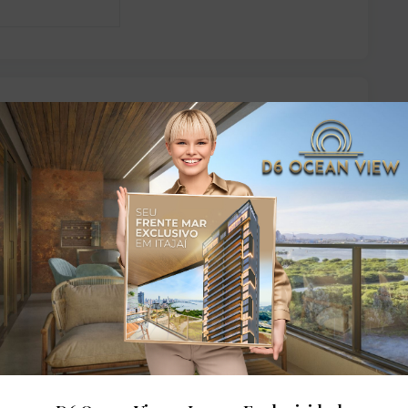
dares:
teca
Elevador social