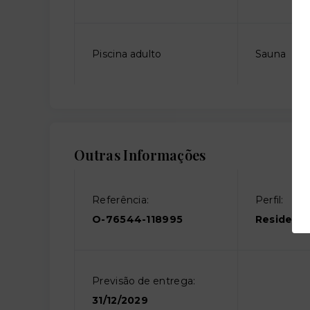
Piscina adulto
Sauna
Outras Informações
Referência:
Perfil:
O-76544-118995
Residenci
Previsão de entrega:
31/12/2029