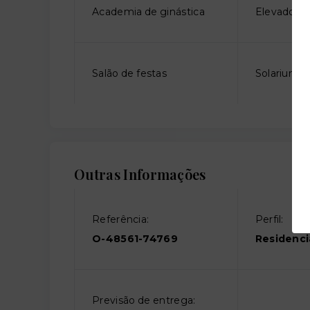
Academia de ginástica
Elevador so
Salão de festas
Solarium
Outras Informações
Referência:
Perfil:
O-48561-74769
Residenci
Previsão de entrega: