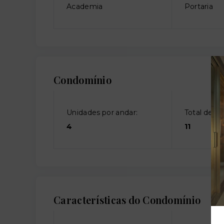
Academia
Portaria
Condomínio
Unidades por andar:
Total de an
4
11
Características do Condomínio