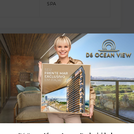
SPA
dares: