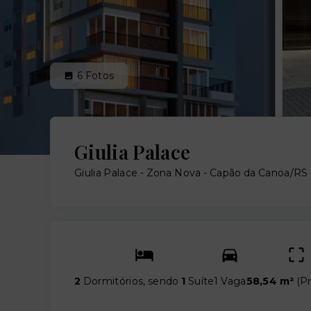
6
Fotos
Giulia Palace
Giulia Palace -
Zona Nova - Capão da Canoa/RS
2
Dormitórios, sendo
1
Suíte
1 Vaga
58,54 m²
(
Pr