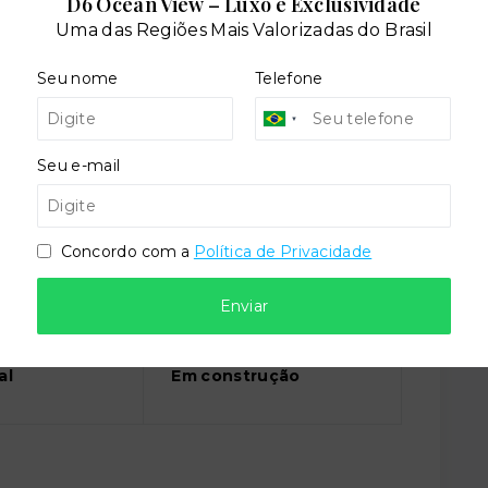
D6 Ocean View – Luxo e Exclusividade
cial
Playground
Uma das Regiões Mais Valorizadas do Brasil
Seu nome
Telefone
Seu e-mail
Concordo com a
Política de Privacidade
Enviar
Situação:
al
Em construção