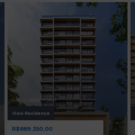
Ref.: O-45963-70841
View Residence
R$889.350,00