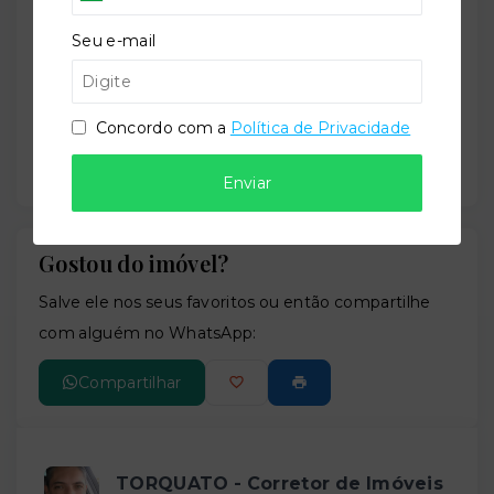
−
Seu e-mail
Concordo com a
Política de Privacidade
Enviar
Gostou do imóvel?
Leaflet
Salve ele nos seus favoritos ou então compartilhe
com alguém no WhatsApp:
Compartilhar
TORQUATO - Corretor de Imóveis