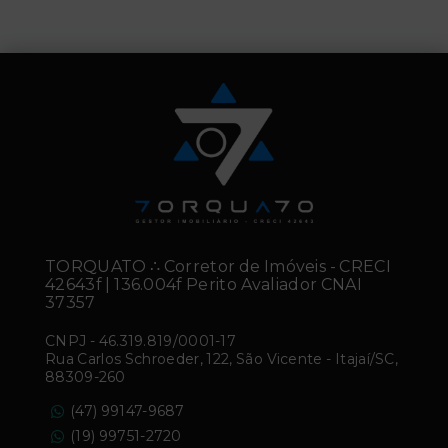
TORQUATO ∴ Corretor de Imóveis - CRECI
42643f | 136.004f Perito Avaliador CNAI
37357
CNPJ
-
46.319.819/0001-17
Rua Carlos Schroeder, 122, São Vicente - Itajaí/SC,
88309-260
(47) 99147-9687
(19) 99751-2720