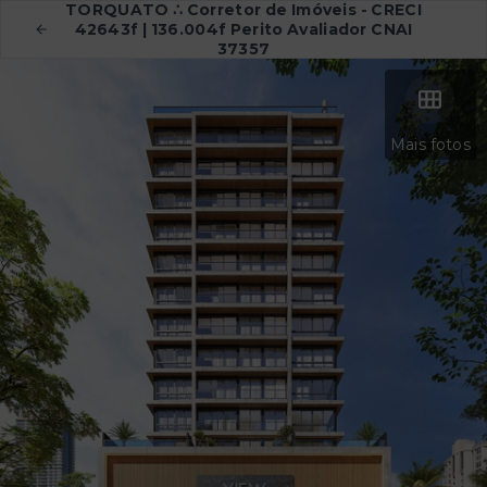
TORQUATO ∴ Corretor de Imóveis - CRECI
42643f | 136.004f Perito Avaliador CNAI
37357
Mais fotos