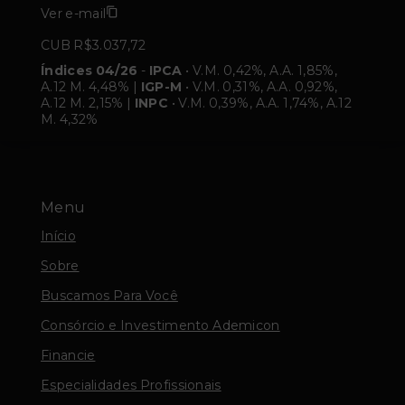
Ver e-mail
CUB R$3.037,72
Índices 04/26
-
IPCA
• V.M. 0,42%, A.A. 1,85%,
A.12 M. 4,48% |
IGP-M
• V.M. 0,31%, A.A. 0,92%,
A.12 M. 2,15% |
INPC
• V.M. 0,39%, A.A. 1,74%, A.12
M. 4,32%
Menu
Início
Sobre
Buscamos Para Você
Consórcio e Investimento Ademicon
Financie
Especialidades Profissionais