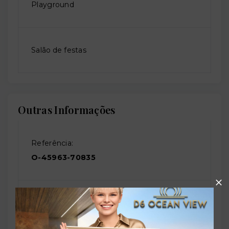
Playground
Salão de festas
Outras Informações
Referência:
O-45963-70835
Perfil:
Residencial