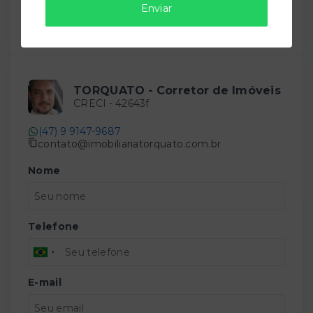
Enviar
Compartilhar
TORQUATO - Corretor de Imóveis
CRECI -
42643f
(47) 9 9147-9687
contato@imobiliariatorquato.com.br
Nome
Telefone
E-mail