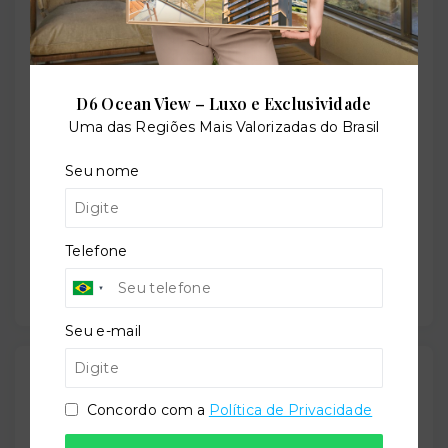
Localização
Rua Rodrigues de Carvalho, 450 - Intermares -
Cabedelo/PB
- 58101-458
D6 Ocean View – Luxo e Exclusividade
Uma das Regiões Mais Valorizadas do Brasil
+
−
Seu nome
Telefone
Seu e-mail
Gostou do imóvel?
Leaflet
Concordo com a
Política de Privacidade
Salve ele nos seus favoritos ou então compartilhe
com alguém no WhatsApp: