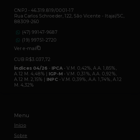
CNPJ
-
46.319.819/0001-17
Rua Carlos Schroeder, 122, São Vicente - Itajaí/SC,
88309-260
(47) 99147-9687
(19) 99751-2720
Ver e-mail
CUB R$3.037,72
Índices 04/26
-
IPCA
• V.M. 0,42%, A.A. 1,85%,
A.12 M. 4,48% |
IGP-M
• V.M. 0,31%, A.A. 0,92%,
A.12 M. 2,15% |
INPC
• V.M. 0,39%, A.A. 1,74%, A.12
M. 4,32%
Menu
Início
Sobre