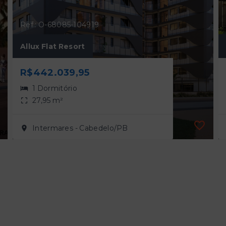
Ref.: O-68085-104919
Allux Flat Resort
R$442.039,95
1 Dormitório
27,95 m²
Intermares - Cabedelo/PB