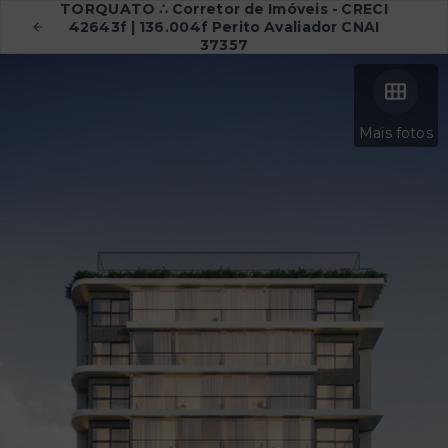
TORQUATO ∴ Corretor de Imóveis - CRECI
42643f | 136.004f Perito Avaliador CNAI
37357
Mais fotos