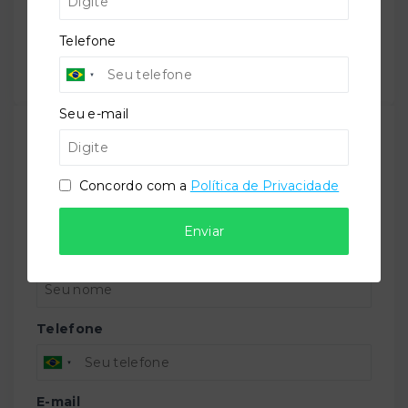
Salve ele nos seus favoritos ou então compartilhe
com alguém no WhatsApp:
Telefone
Compartilhar
Seu e-mail
TORQUATO - Corretor de Imóveis
CRECI -
42643f
Concordo com a
Política de Privacidade
(47) 9 9147-9687
contato@imobiliariatorquato.com.br
Enviar
Nome
Telefone
E-mail