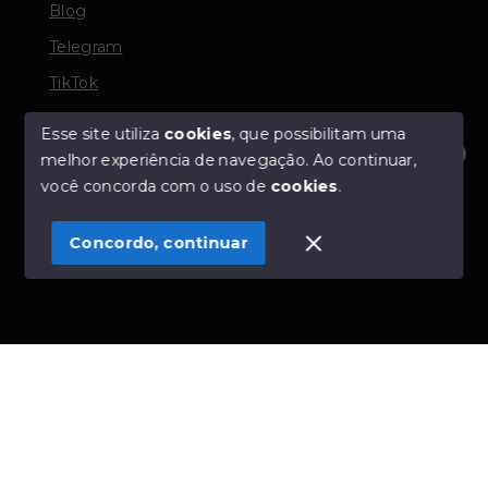
Blog
Telegram
TikTok
Esse site utiliza
cookies
, que possibilitam uma
melhor experiência de navegação.
Ao continuar,
© Copyright 2026 - TORQUATO ∴ Corretor de Imóveis
Olá! Estamos disponíveis para te ajudar.
você concorda com o uso de
cookies
.
- CRECI 42643f | 136.004f Perito Avaliador CNAI 37357
- Todos os direitos reservados
Concordo, continuar
SITE PARA IMOBILIARIA
Início
Histórico
Favoritos