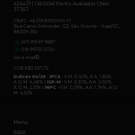
42643f | 136.004f Perito Avaliador CNAI
37357
CNPJ
-
46.319.819/0001-17
Rua Carlos Schroeder, 122, São Vicente - Itajaí/SC,
88309-260
(47) 99147-9687
(19) 99751-2720
Ver e-mail
CUB R$3.037,72
Índices 04/26
-
IPCA
• V.M. 0,42%, A.A. 1,85%,
A.12 M. 4,48% |
IGP-M
• V.M. 0,31%, A.A. 0,92%,
A.12 M. 2,15% |
INPC
• V.M. 0,39%, A.A. 1,74%, A.12
M. 4,32%
Menu
Início