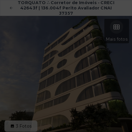
TORQUATO ∴ Corretor de Imóveis - CRECI
42643f | 136.004f Perito Avaliador CNAI
37357
Mais fotos
3
Fotos