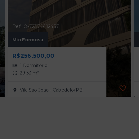
Ref.: O-72374-112437
Mio Formosa
R$256.500,00
1 Dormitório
29,33 m²
Vila Sao Joao - Cabedelo/PB