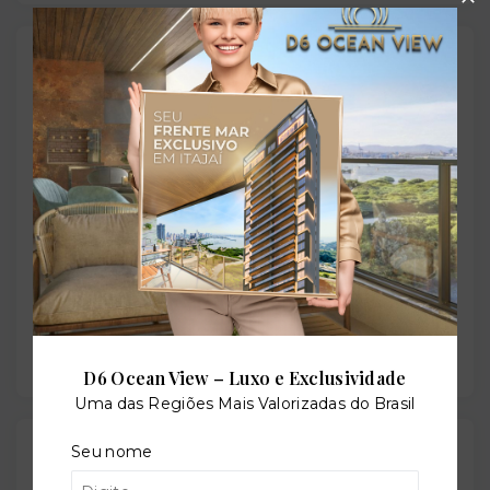
Localização
Rua Pedro Gonzaga de Lima, 380 - Vila Sao Joao -
Cabedelo/PB
- 58101-005
+
−
D6 Ocean View – Luxo e Exclusividade
Uma das Regiões Mais Valorizadas do Brasil
Gostou do imóvel?
Seu nome
Leaflet