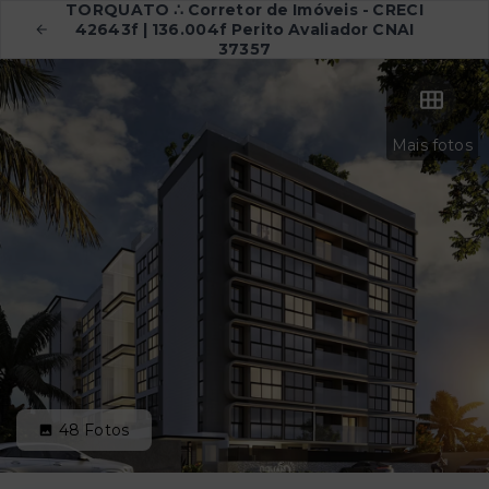
TORQUATO ∴ Corretor de Imóveis - CRECI
42643f | 136.004f Perito Avaliador CNAI
37357
Mais fotos
48
Fotos