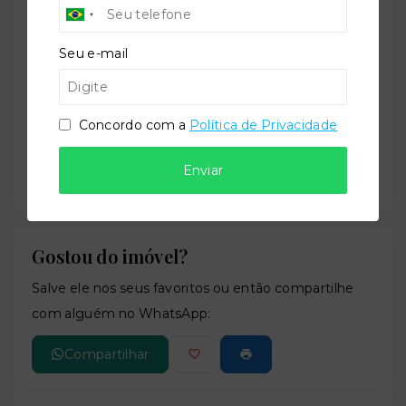
+
Seu e-mail
−
Concordo com a
Política de Privacidade
Enviar
Gostou do imóvel?
Leaflet
Salve ele nos seus favoritos ou então compartilhe
com alguém no WhatsApp:
Compartilhar