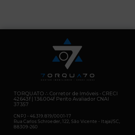
TORQUATO ∴ Corretor de Imóveis - CRECI
42643f | 136.004f Perito Avaliador CNAI
37357
CNPJ
-
46.319.819/0001-17
Rua Carlos Schroeder, 122, São Vicente - Itajaí/SC,
88309-260