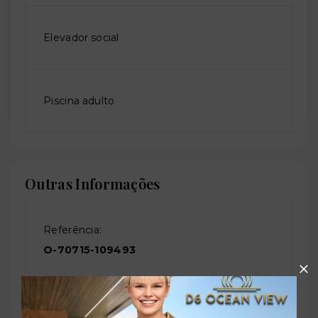
Elevador social
Piscina adulto
Outras Informações
Referência:
O-70715-109493
Perfil: