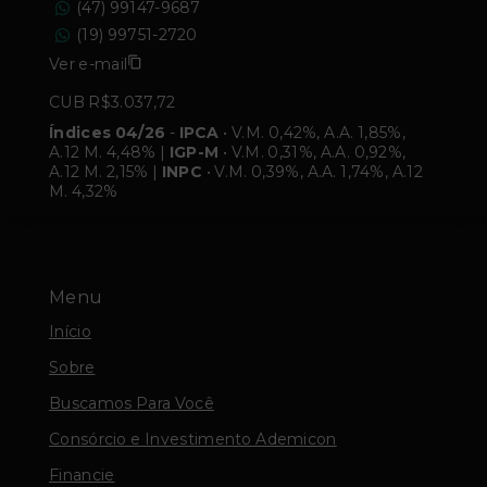
(47) 99147-9687
(19) 99751-2720
Ver e-mail
CUB R$3.037,72
Índices 04/26
-
IPCA
• V.M. 0,42%, A.A. 1,85%,
A.12 M. 4,48% |
IGP-M
• V.M. 0,31%, A.A. 0,92%,
A.12 M. 2,15% |
INPC
• V.M. 0,39%, A.A. 1,74%, A.12
M. 4,32%
Menu
Início
Sobre
Buscamos Para Você
Consórcio e Investimento Ademicon
Financie