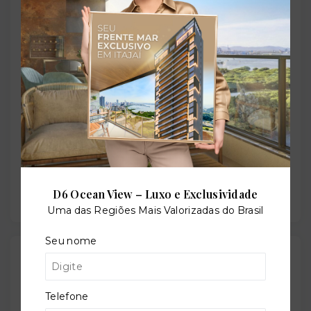
Residencial
Situação:
Em construção
Previsão de entrega:
31/12/2028
D6 Ocean View – Luxo e Exclusividade
Uma das Regiões Mais Valorizadas do Brasil
Seu nome
Localização
Rua Glaube Leite do Egito Reekers, 144 -
Telefone
Intermares - Cabedelo/PB
- 58102-337