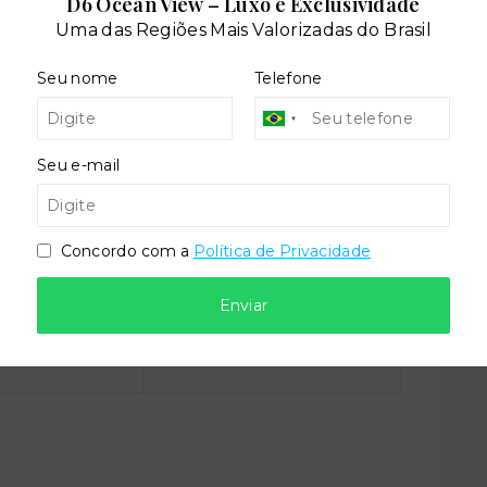
D6 Ocean View – Luxo e Exclusividade
Uma das Regiões Mais Valorizadas do Brasil
Seu nome
Telefone
cial
Seu e-mail
Concordo com a
Política de Privacidade
Enviar
Situação:
al
Novo