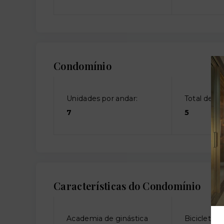
Condomínio
Unidades por andar:
Total de an
7
5
Características do Condomínio
Academia de ginástica
Bicicletári