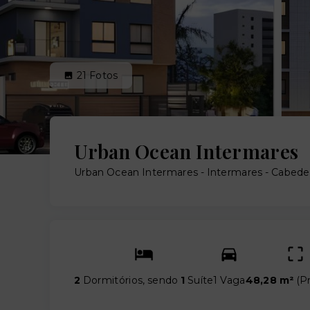
21
Fotos
Urban Ocean Intermares
Urban Ocean Intermares -
Intermares - Cabed
2
Dormitórios, sendo
1
Suíte
1 Vaga
48,28 m²
(
Pr