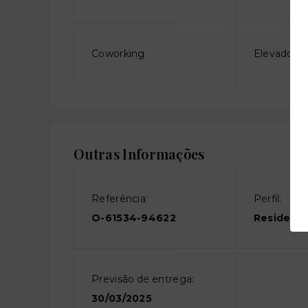
Coworking
Elevador so
Outras Informações
Referência:
Perfil:
O-61534-94622
Residenci
Previsão de entrega:
30/03/2025