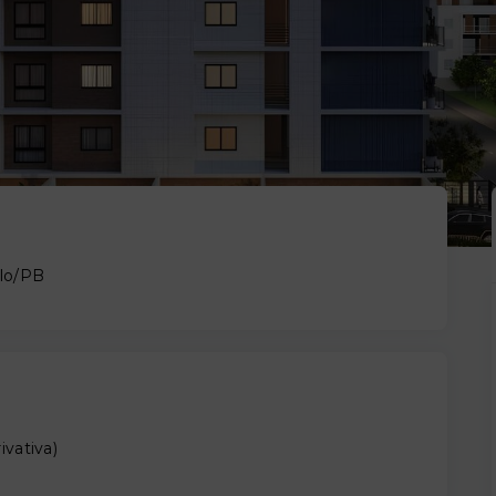
elo/PB
ivativa
)