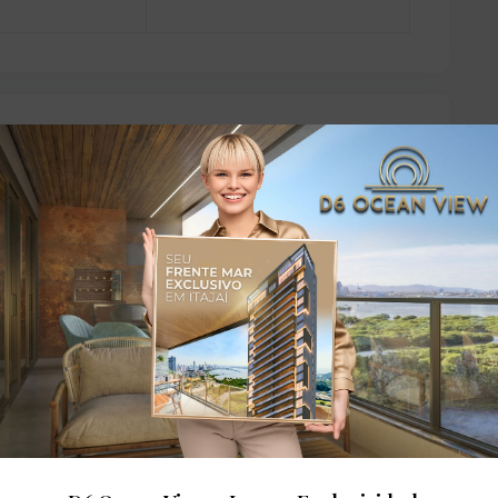
dares:
o
Churrasqueira