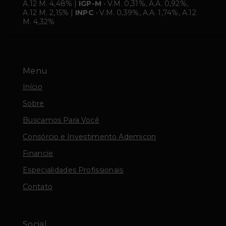
A.12 M. 4,48% |
IGP-M
• V.M. 0,31%, A.A. 0,92%,
A.12 M. 2,15% |
INPC
• V.M. 0,39%, A.A. 1,74%, A.12
M. 4,32%
Menu
Início
Sobre
Buscamos Para Você
Consórcio e Investimento Ademicon
Financie
Especialidades Profissionais
Contato
Social