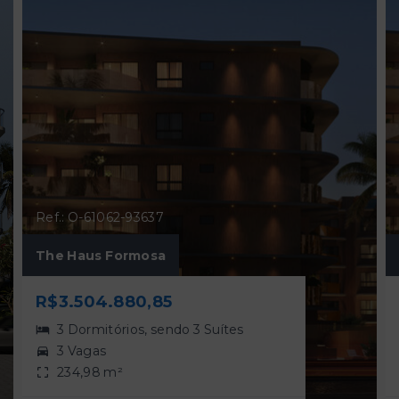
Ref.: O-61062-93637
The Haus Formosa
R$3.504.880,85
3 Dormitórios, sendo 3 Suítes
3 Vagas
234,98 m²