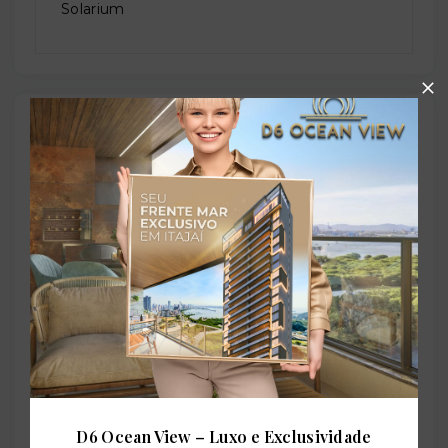
Solarium
Outras Informações
Referência:
O-61062-93630
Perfil:
Residencial
Situação:
D6 Ocean View – Luxo e Exclusividade