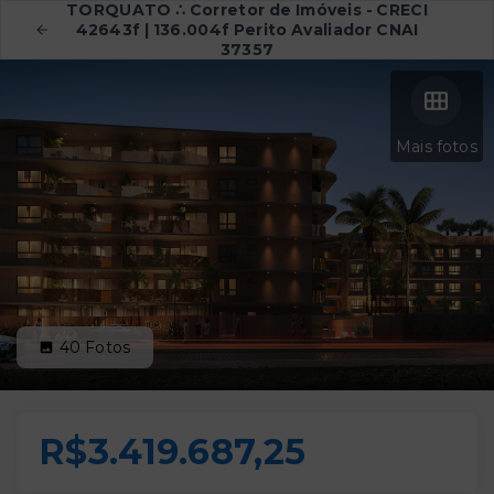
TORQUATO ∴ Corretor de Imóveis - CRECI
42643f | 136.004f Perito Avaliador CNAI
37357
Mais fotos
40
Fotos
R$3.419.687,25