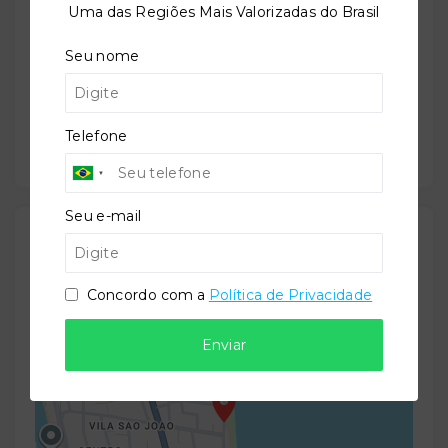
Em construção
Uma das Regiões Mais Valorizadas do Brasil
Seu nome
Previsão de entrega:
30/06/2028
Telefone
Seu e-mail
Localização
Avenida José Américo de Almeida Filho, 248 -
Concordo com a
Política de Privacidade
Formosa - Cabedelo/PB
- 58101-180
Enviar
+
−