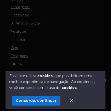
Instagram
Facebook
X (Antigo Twitter)
Youtube
Linkedin
Blog
Telegram
TikTok
Esse site utiliza
cookies
, que possibilitam uma
melhor experiência de navegação.
Ao continuar,
© Copyright 2026 - TORQUATO ∴ Corretor de Imóveis
Olá! Estamos disponíveis para te ajudar.
você concorda com o uso de
cookies
.
- CRECI 42643f | 136.004f Perito Avaliador CNAI 37357
- Todos os direitos reservados
Concordo, continuar
SITE PARA IMOBILIARIA