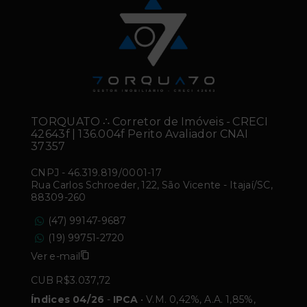
TORQUATO ∴ Corretor de Imóveis - CRECI
42643f | 136.004f Perito Avaliador CNAI
37357
CNPJ
-
46.319.819/0001-17
Rua Carlos Schroeder, 122, São Vicente - Itajaí/SC,
88309-260
(47) 99147-9687
(19) 99751-2720
Ver e-mail
CUB R$3.037,72
Índices 04/26
-
IPCA
• V.M. 0,42%, A.A. 1,85%,