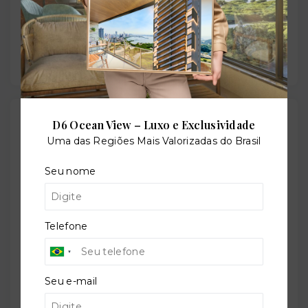
Previsão de entrega:
31/10/2031
Localização
D6 Ocean View – Luxo e Exclusividade
Uma das Regiões Mais Valorizadas do Brasil
Avenida dos Coqueiros, 1 - Canto Grande -
Bombinhas/SC
- 88215-000
Seu nome
+
−
Telefone
Seu e-mail