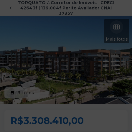
TORQUATO ∴ Corretor de Imóveis - CRECI
42643f | 136.004f Perito Avaliador CNAI
37357
Mais fotos
19
Fotos
R$3.308.410,00