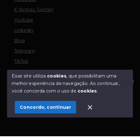
X (Antigo Twitter)
Youtube
Linkedin
Blog
Telegram
TikTok
Esse site utiliza
cookies
, que possibilitam uma
melhor experiência de navegação.
Ao continuar,
© Copyright 2026 - TORQUATO ∴ Corretor de Imóveis
Olá! Estamos disponíveis para te ajudar.
você concorda com o uso de
cookies
.
- CRECI 42643f | 136.004f Perito Avaliador CNAI 37357
- Todos os direitos reservados
Concordo, continuar
SITE PARA IMOBILIARIA