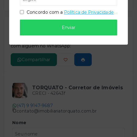
Concordo com a
Política de Privacidade
Gostou do imóvel?
Enviar
Leaflet
Salve ele nos seus favoritos ou então compartilhe
com alguém no WhatsApp:
Compartilhar
TORQUATO - Corretor de Imóveis
CRECI -
42643f
(47) 9 9147-9687
contato@imobiliariatorquato.com.br
Nome