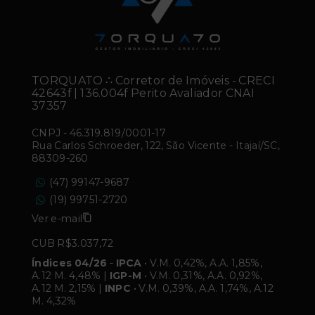
TORQUATO ∴ Corretor de Imóveis - CRECI
42643f | 136.004f Perito Avaliador CNAI
37357
CNPJ
-
46.319.819/0001-17
Rua Carlos Schroeder, 122, São Vicente - Itajaí/SC,
88309-260
(47) 99147-9687
(19) 99751-2720
Ver e-mail
CUB R$3.037,72
Índices 04/26
-
IPCA
• V.M. 0,42%, A.A. 1,85%,
A.12 M. 4,48% |
IGP-M
• V.M. 0,31%, A.A. 0,92%,
A.12 M. 2,15% |
INPC
• V.M. 0,39%, A.A. 1,74%, A.12
M. 4,32%