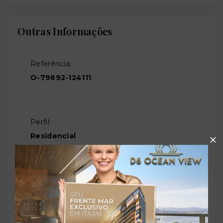
Outras Informações
Referência:
O-79692-124111
Perfil:
Residencial
Situação:
Em construção