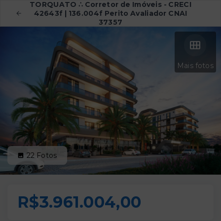
TORQUATO ∴ Corretor de Imóveis - CRECI
42643f | 136.004f Perito Avaliador CNAI
37357
Mais fotos
22
Fotos
R$3.961.004,00