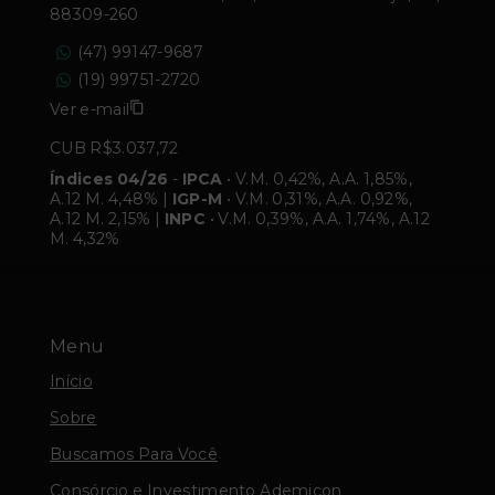
88309-260
(47) 99147-9687
(19) 99751-2720
Ver e-mail
CUB R$3.037,72
Índices 04/26
-
IPCA
• V.M. 0,42%, A.A. 1,85%,
A.12 M. 4,48% |
IGP-M
• V.M. 0,31%, A.A. 0,92%,
A.12 M. 2,15% |
INPC
• V.M. 0,39%, A.A. 1,74%, A.12
M. 4,32%
Menu
Início
Sobre
Buscamos Para Você
Consórcio e Investimento Ademicon