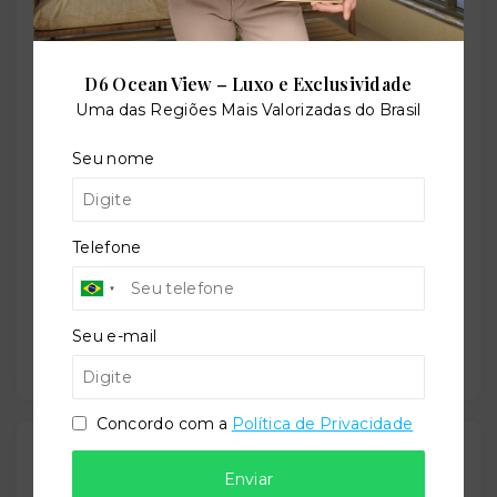
Perfil:
Residencial
D6 Ocean View – Luxo e Exclusividade
Uma das Regiões Mais Valorizadas do Brasil
Seu nome
Situação:
Em construção
Telefone
Previsão de entrega:
30/06/2029
Seu e-mail
Concordo com a
Política de Privacidade
Localização
Enviar
Avenida Aroeira da Praia, 2267 - Canto Grande -