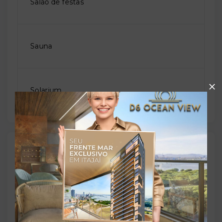
Salão de festas
Sauna
Solarium
Outras Informações
Referência:
O-55786-85182