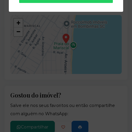
Bombinhas/SC
- 88215-000
+
−
Gostou do imóvel?
Leaflet
Salve ele nos seus favoritos ou então compartilhe
com alguém no WhatsApp:
Compartilhar