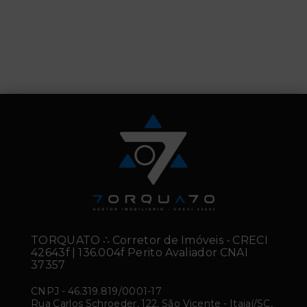
TORQUATO ∴ Corretor de Imóveis - CRECI
42643f | 136.004f Perito Avaliador CNAI
37357
CNPJ
-
46.319.819/0001-17
Rua Carlos Schroeder, 122, São Vicente - Itajaí/SC,