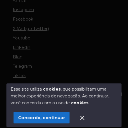
Social
Instagram
Facebook
X (Antigo Twitter)
Youtube
Linkedin
Blog
Telegram
TikTok
Esse site utiliza
cookies
, que possibilitam uma
melhor experiência de navegação.
Ao continuar,
© Copyright 2026 - TORQUATO ∴ Corretor de Imóveis
Olá! Estamos disponíveis para te ajudar.
você concorda com o uso de
cookies
.
- CRECI 42643f | 136.004f Perito Avaliador CNAI 37357
- Todos os direitos reservados
Concordo, continuar
SITE PARA IMOBILIARIA