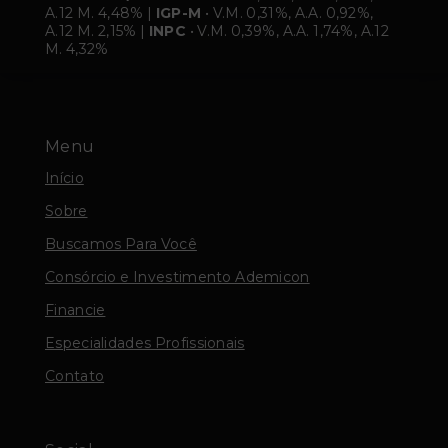
A.12 M. 4,48% |
IGP-M
• V.M. 0,31%, A.A. 0,92%,
A.12 M. 2,15% |
INPC
• V.M. 0,39%, A.A. 1,74%, A.12
M. 4,32%
Menu
Início
Sobre
Buscamos Para Você
Consórcio e Investimento Ademicon
Financie
Especialidades Profissionais
Contato