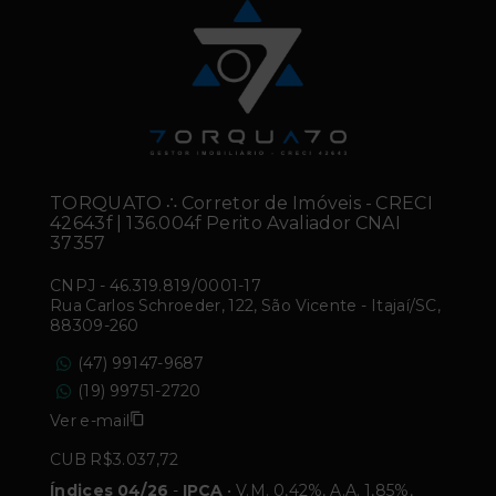
TORQUATO ∴ Corretor de Imóveis - CRECI
42643f | 136.004f Perito Avaliador CNAI
37357
CNPJ
-
46.319.819/0001-17
Rua Carlos Schroeder, 122, São Vicente - Itajaí/SC,
88309-260
(47) 99147-9687
(19) 99751-2720
Ver e-mail
CUB R$3.037,72
Índices 04/26
-
IPCA
• V.M. 0,42%, A.A. 1,85%,