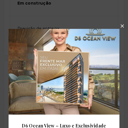
Em construção
Previsão de entrega:
30/05/2027
Localização
Rua Codorna, 49 - Bombas - Bombinhas/SC
- 88215-
000
+
−
D6 Ocean View – Luxo e Exclusividade