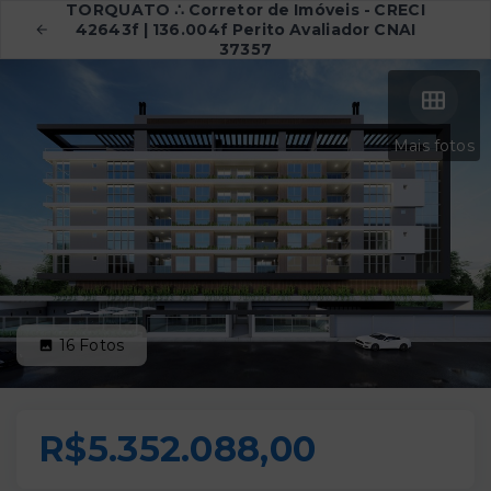
TORQUATO ∴ Corretor de Imóveis - CRECI
42643f | 136.004f Perito Avaliador CNAI
37357
Mais fotos
16
Fotos
R$5.352.088,00