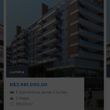
Ref.: O-38616-60928
Lumina
R$3.981.000,00
3 Dormitórios, sendo 3 Suítes
2 Vagas
195,03 m²