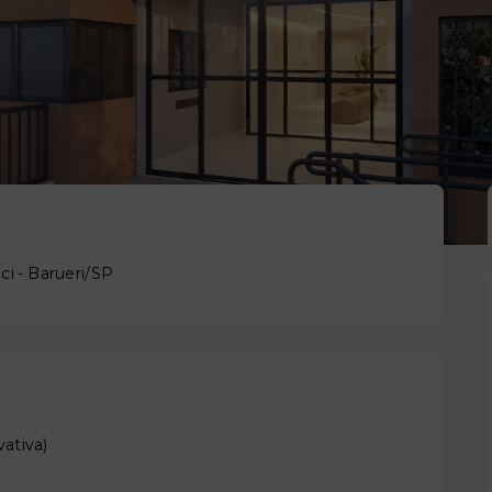
ci - Barueri/SP
vativa
)