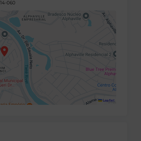
414-060
Leaflet