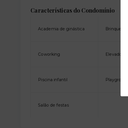
Características do Condomínio
Academia de ginástica
Brinquedo
Coworking
Elevador so
Piscina infantil
Playgroun
Salão de festas