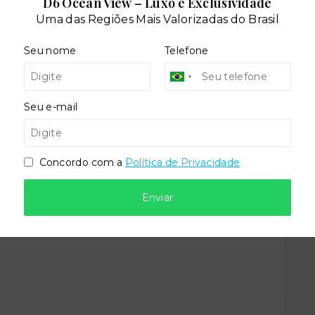
D6 Ocean View – Luxo e Exclusividade
Uma das Regiões Mais Valorizadas do Brasil
Seu nome
Telefone
teca
Churrasqueira
Seu e-mail
cial
Piscina adulto
Concordo com a
Política de Privacidade
d
Quadra poliesportiva
Enviar