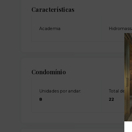
Características
Academia
Hidromas
Condomínio
Unidades por andar:
Total de an
8
22