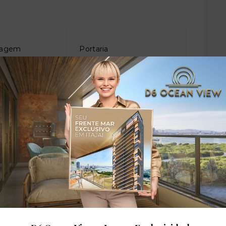
sagem
Portaria
dares: