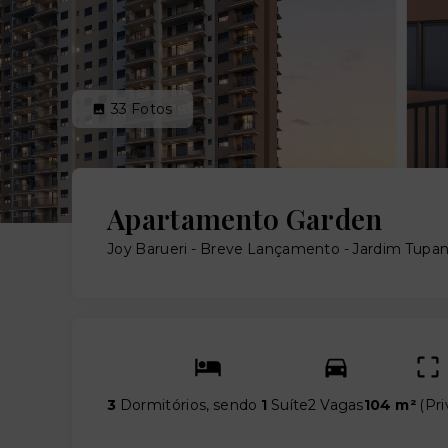
33
Fotos
Apartamento Garden
Joy Barueri - Breve Lançamento -
Jardim Tupan
3
Dormitórios, sendo
1
Suíte
2 Vagas
104 m²
(
Pri