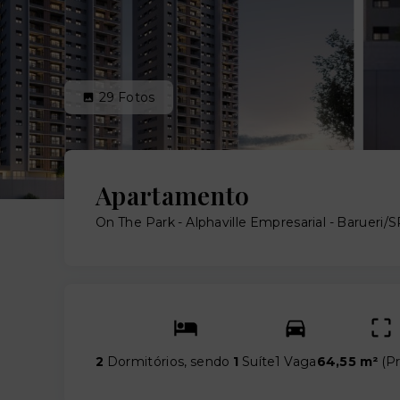
29
Fotos
Apartamento
On The Park -
Alphaville Empresarial - Barueri/
2
Dormitórios, sendo
1
Suíte
1 Vaga
64,55 m²
(
Pr