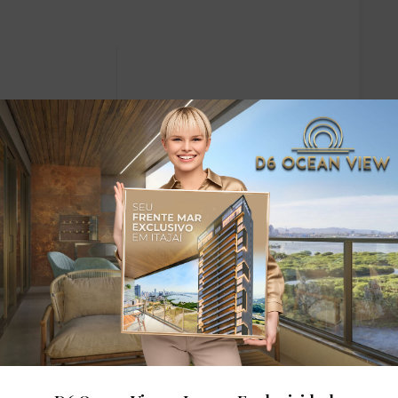
dares: