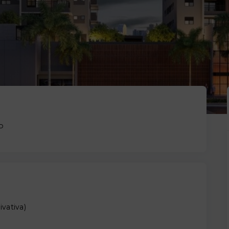
SP
ivativa
)