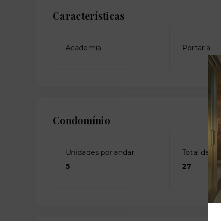
Características
Academia
Portaria
Condomínio
Unidades por andar:
Total de an
5
27