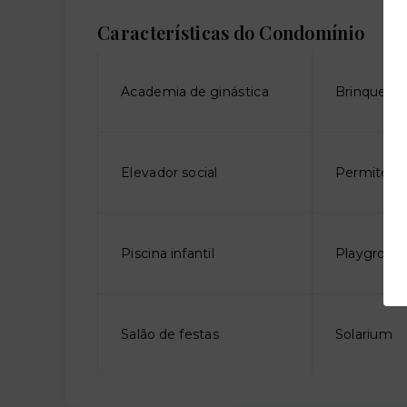
Características do Condomínio
Academia de ginástica
Brinquedo
Elevador social
Permite an
Piscina infantil
Playgroun
Salão de festas
Solarium