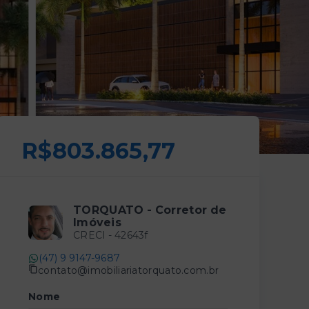
R$803.865,77
TORQUATO - Corretor de
Imóveis
CRECI -
42643f
(47) 9 9147-9687
contato@imobiliariatorquato.com.br
Nome