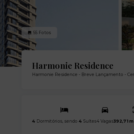
55
Fotos
Harmonie Residence
Harmonie Residence - Breve Lançamento -
Cen
4
Dormitórios, sendo
4
Suítes
4 Vagas
392,71 m