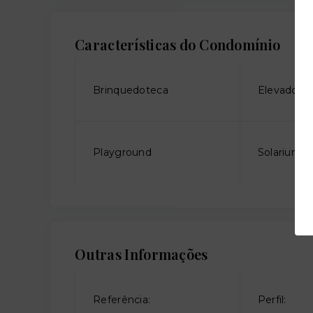
Características do Condomínio
Brinquedoteca
Elevador so
Playground
Solarium
Outras Informações
Referência:
Perfil: