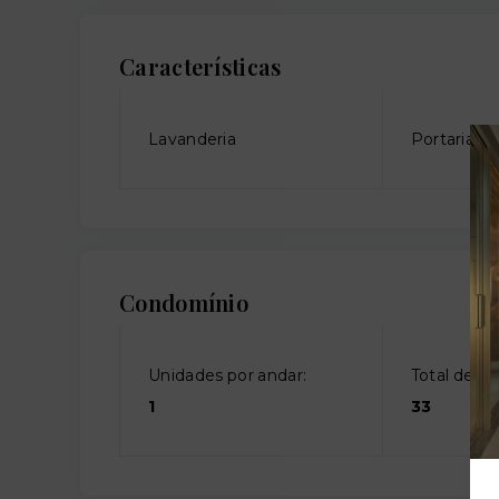
Características
Lavanderia
Portaria
Condomínio
Unidades por andar:
Total de an
1
33