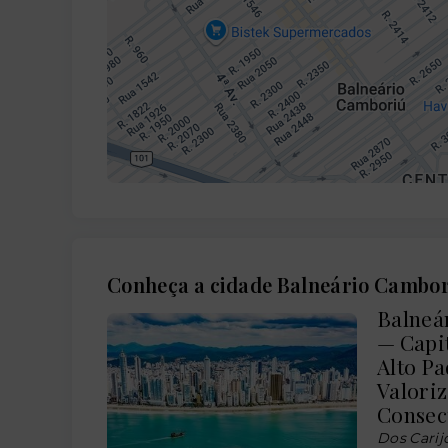
Conheça a cidade Balneário Cambo
Balneár
— Capi
Alto P
Valoriz
Consec
Dos Carij