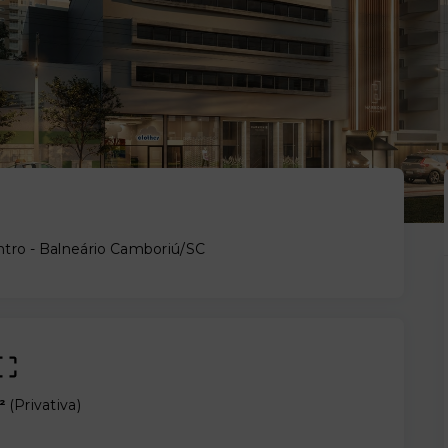
tro - Balneário Camboriú/SC
²
(
Privativa
)