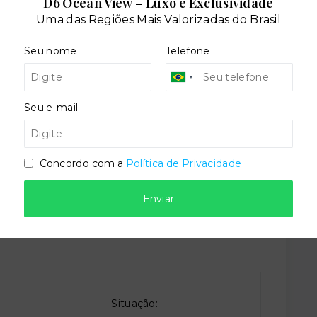
D6 Ocean View – Luxo e Exclusividade
Uma das Regiões Mais Valorizadas do Brasil
Seu nome
Telefone
cial
Piscina adulto
Seu e-mail
Concordo com a
Política de Privacidade
Enviar
Situação: