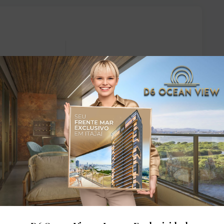
dares: