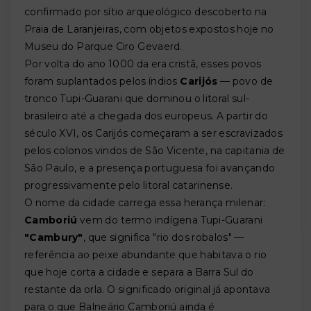
confirmado por sítio arqueológico descoberto na
Praia de Laranjeiras, com objetos expostos hoje no
Museu do Parque Ciro Gevaerd.
Por volta do ano 1000 da era cristã, esses povos
foram suplantados pelos índios
Carijós
— povo de
tronco Tupi-Guarani que dominou o litoral sul-
brasileiro até a chegada dos europeus. A partir do
século XVI, os Carijós começaram a ser escravizados
pelos colonos vindos de São Vicente, na capitania de
São Paulo, e a presença portuguesa foi avançando
progressivamente pelo litoral catarinense.
O nome da cidade carrega essa herança milenar:
Camboriú
vem do termo indígena Tupi-Guarani
"Cambury"
, que significa "rio dos robalos" —
referência ao peixe abundante que habitava o rio
que hoje corta a cidade e separa a Barra Sul do
restante da orla. O significado original já apontava
para o que Balneário Camboriú ainda é