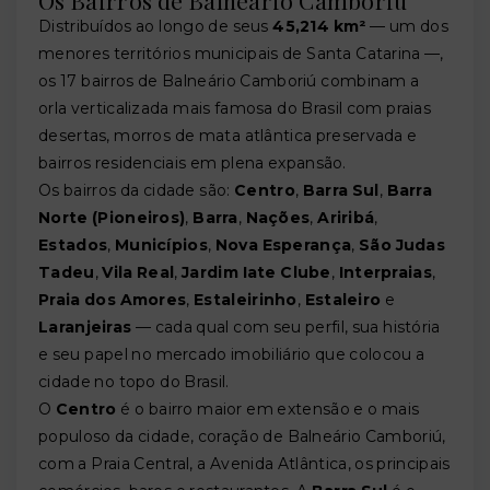
Distribuídos ao longo de seus
45,214 km²
— um dos
menores territórios municipais de Santa Catarina —,
os 17 bairros de Balneário Camboriú combinam a
orla verticalizada mais famosa do Brasil com praias
desertas, morros de mata atlântica preservada e
bairros residenciais em plena expansão.
Os bairros da cidade são:
Centro
,
Barra Sul
,
Barra
Norte (Pioneiros)
,
Barra
,
Nações
,
Ariribá
,
Estados
,
Municípios
,
Nova Esperança
,
São Judas
Tadeu
,
Vila Real
,
Jardim Iate Clube
,
Interpraias
,
Praia dos Amores
,
Estaleirinho
,
Estaleiro
e
Laranjeiras
— cada qual com seu perfil, sua história
e seu papel no mercado imobiliário que colocou a
cidade no topo do Brasil.
O
Centro
é o bairro maior em extensão e o mais
populoso da cidade, coração de Balneário Camboriú,
com a Praia Central, a Avenida Atlântica, os principais