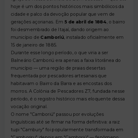
hoje é um dos pontos históricos mais simbólicos da
cidade e palco da devoção popular que vem de
gerações açorianas. Em
5 de abril de 1884
, o bairro
foi desmembrado de Itajaí, dando origem ao
município de
Camboriú
, instalado oficialmente em
15 de janeiro de 1885.
Durante esse longo período, o que viria a ser
Balneário Camboriú era apenas a faixa litorânea do
município — uma região de praias desertas
frequentada por pescadores artesanais que
habitavam o Bairro da Barra e as encostas dos
morros. A Colônia de Pescadores Z7, fundada nesse
período, é o registro histórico mais eloquente dessa
vocação original.
O nome "Camboriú" passou por evoluções
linguísticas até se firmar na forma definitiva: a raiz
tupi "Cambury" foi popularmente transformada em
"Camboriru", depois em "Camboriú" — fenômeno