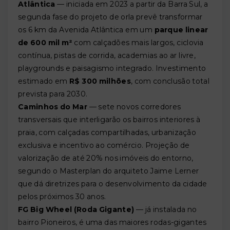
Atlântica
— iniciada em 2023 a partir da Barra Sul, a
segunda fase do projeto de orla prevê transformar
os 6 km da Avenida Atlântica em um
parque linear
de 600 mil m²
com calçadões mais largos, ciclovia
contínua, pistas de corrida, academias ao ar livre,
playgrounds e paisagismo integrado. Investimento
estimado em
R$ 300 milhões
, com conclusão total
prevista para 2030.
Caminhos do Mar
— sete novos corredores
transversais que interligarão os bairros interiores à
praia, com calçadas compartilhadas, urbanização
exclusiva e incentivo ao comércio. Projeção de
valorização de até 20% nos imóveis do entorno,
segundo o Masterplan do arquiteto Jaime Lerner
que dá diretrizes para o desenvolvimento da cidade
pelos próximos 30 anos.
FG Big Wheel (Roda Gigante)
— já instalada no
bairro Pioneiros, é uma das maiores rodas-gigantes