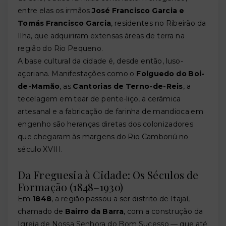
entre elas os irmãos
José Francisco Garcia e
Tomás Francisco Garcia
, residentes no Ribeirão da
Ilha, que adquiriram extensas áreas de terra na
região do Rio Pequeno.
A base cultural da cidade é, desde então, luso-
açoriana. Manifestações como o
Folguedo do Boi-
de-Mamão
, as
Cantorias de Terno-de-Reis
, a
tecelagem em tear de pente-liço, a cerâmica
artesanal e a fabricação de farinha de mandioca em
engenho são heranças diretas dos colonizadores
que chegaram às margens do Rio Camboriú no
século XVIII.
Da Freguesia à Cidade: Os Séculos de
Formação (1848–1930)
Em
1848
, a região passou a ser distrito de Itajaí,
chamado de
Bairro da Barra
, com a construção da
Igreja de Nossa Senhora do Bom Sucesso — que até