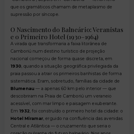
que os gramáticos chamam de metaplasmo de
supressão por síncope.
O Nascimento do Balneário: Veranistas
e o Primeiro Hotel (1930–1964)
A virada que transformaria a faixa litorânea de
Camboriú num destino turístico de projeção
nacional começou de forma quase discreta, em
1930
, quando a situação geográfica privilegiada da
praia passou a atrair os primeiros banhistas de forma
sistemática. Eram, sobretudo, famílias da cidade de
Blumenau
— a apenas 60 km pelo interior — que
descobriram na Praia de Camboriú um veraneio
acessível, com mar limpo e paisagem exuberante.
Em
1932
, foi construído o primeiro hotel da cidade: o
Hotel Miramar
, erguido na confluência das avenidas
Central e Atlântica — o cruzamento que seria o
coração pulsante do futuro balneário. Nos anos