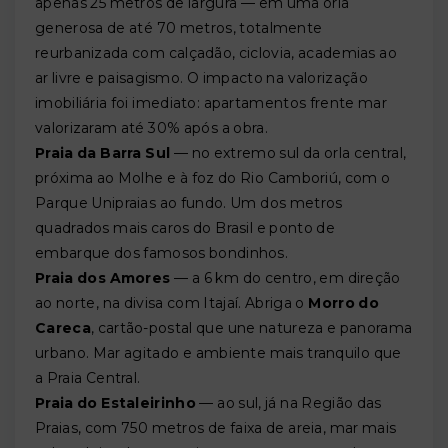
apenas 25 metros de largura — em uma orla
generosa de até 70 metros, totalmente
reurbanizada com calçadão, ciclovia, academias ao
ar livre e paisagismo. O impacto na valorização
imobiliária foi imediato: apartamentos frente mar
valorizaram até 30% após a obra.
Praia da Barra Sul
— no extremo sul da orla central,
próxima ao Molhe e à foz do Rio Camboriú, com o
Parque Unipraias ao fundo. Um dos metros
quadrados mais caros do Brasil e ponto de
embarque dos famosos bondinhos.
Praia dos Amores
— a 6 km do centro, em direção
ao norte, na divisa com Itajaí. Abriga o
Morro do
Careca
, cartão-postal que une natureza e panorama
urbano. Mar agitado e ambiente mais tranquilo que
a Praia Central.
Praia do Estaleirinho
— ao sul, já na Região das
Praias, com 750 metros de faixa de areia, mar mais