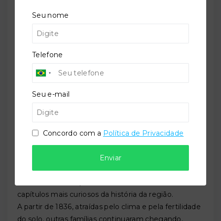
Baltazar requereu sua carta de sesmaria para a gleba
Seu nome
que ocupava, recebendo-a oficialmente apenas em
26 de setembro de 1826
— depois de longos anos
de espera na burocracia da Coroa portuguesa no
Telefone
final do governo de D. João VI. Nos anos seguintes,
outras famílias luso-açorianas e algumas
procedentes de Porto Belo se juntaram ao pequeno
Seu e-mail
núcleo da Barra.
Em
1836
, chegou ao local
Thomaz Francisco
Garcia
com sua família e alguns escravos,
estabelecendo-se na região que ficaria conhecida
Concordo com a
Política de Privacidade
como Garcia — nome que seus descendentes
levariam para Blumenau, batizando um dos bairros
Enviar
mais populosos daquela cidade. Essa ligação entre
BC e Blumenau, quase desconhecida, é um dos
capítulos mais curiosos da história da região.
A partir de 1836, atraídas pelo clima e pela fertilidade
do solo, outras famílias continuaram chegando,