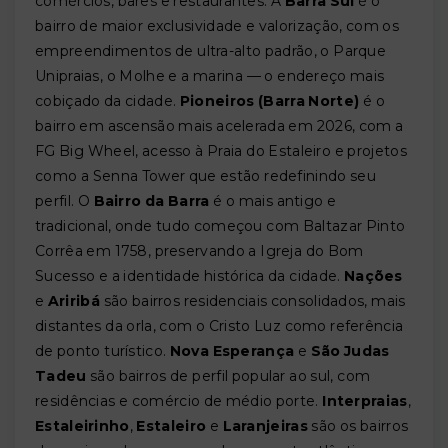
comércios, bares e restaurantes. A
Barra Sul
é o
bairro de maior exclusividade e valorização, com os
empreendimentos de ultra-alto padrão, o Parque
Unipraias, o Molhe e a marina — o endereço mais
cobiçado da cidade.
Pioneiros (Barra Norte)
é o
bairro em ascensão mais acelerada em 2026, com a
FG Big Wheel, acesso à Praia do Estaleiro e projetos
como a Senna Tower que estão redefinindo seu
perfil. O
Bairro da Barra
é o mais antigo e
tradicional, onde tudo começou com Baltazar Pinto
Corrêa em 1758, preservando a Igreja do Bom
Sucesso e a identidade histórica da cidade.
Nações
e
Ariribá
são bairros residenciais consolidados, mais
distantes da orla, com o Cristo Luz como referência
de ponto turístico.
Nova Esperança
e
São Judas
Tadeu
são bairros de perfil popular ao sul, com
residências e comércio de médio porte.
Interpraias
,
Estaleirinho
,
Estaleiro
e
Laranjeiras
são os bairros