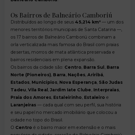
Os Bairros de Balneário Camboriú
Distribuídos ao longo de seus
45,214 km²
— um dos
menores territórios municipais de Santa Catarina —,
os 17 bairros de Balneário Camboriú combinam a
orla verticalizada mais famosa do Brasil com praias
desertas, morros de mata atlântica preservada e
bairros residenciais em plena expansão.
Os bairros da cidade são:
Centro
,
Barra Sul
,
Barra
Norte (Pioneiros)
,
Barra
,
Nações
,
Ariribá
,
Estados
,
Municípios
,
Nova Esperança
,
São Judas
Tadeu
,
Vila Real
,
Jardim Iate Clube
,
Interpraias
,
Praia dos Amores
,
Estaleirinho
,
Estaleiro
e
Laranjeiras
— cada qual com seu perfil, sua história
e seu papel no mercado imobiliário que colocou a
cidade no topo do Brasil.
O
Centro
é o bairro maior em extensão e o mais