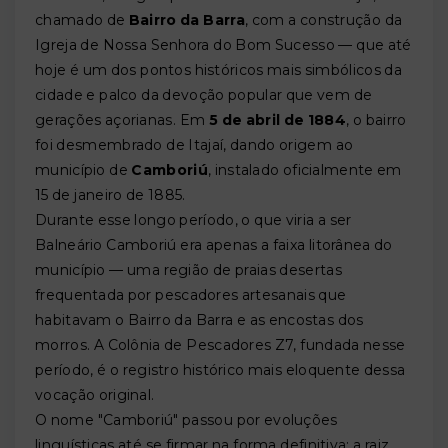
chamado de
Bairro da Barra
, com a construção da
Igreja de Nossa Senhora do Bom Sucesso — que até
hoje é um dos pontos históricos mais simbólicos da
cidade e palco da devoção popular que vem de
gerações açorianas. Em
5 de abril de 1884
, o bairro
foi desmembrado de Itajaí, dando origem ao
município de
Camboriú
, instalado oficialmente em
15 de janeiro de 1885.
Durante esse longo período, o que viria a ser
Balneário Camboriú era apenas a faixa litorânea do
município — uma região de praias desertas
frequentada por pescadores artesanais que
habitavam o Bairro da Barra e as encostas dos
morros. A Colônia de Pescadores Z7, fundada nesse
período, é o registro histórico mais eloquente dessa
vocação original.
O nome "Camboriú" passou por evoluções
linguísticas até se firmar na forma definitiva: a raiz