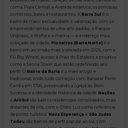
populoso da cidade, coração de Balneário Camboriú,
com a Praia Central, a Avenida Atlântica, os principais
comércios, bares e restaurantes. A
Barra Sul
é o
bairro de maior exclusividade e valorização, com os
empreendimentos de ultra-alto padrão, o Parque
Unipraias, o Molhe e a marina — o endereço mais
cobiçado da cidade.
Pioneiros (Barra Norte)
é o
bairro em ascensão mais acelerada em 2026, com a
FG Big Wheel, acesso à Praia do Estaleiro e projetos
como a Senna Tower que estão redefinindo seu
perfil. O
Bairro da Barra
é o mais antigo e
tradicional, onde tudo começou com Baltazar Pinto
Corrêa em 1758, preservando a Igreja do Bom
Sucesso e a identidade histórica da cidade.
Nações
e
Ariribá
são bairros residenciais consolidados, mais
distantes da orla, com o Cristo Luz como referência
de ponto turístico.
Nova Esperança
e
São Judas
Tadeu
são bairros de perfil popular ao sul, com