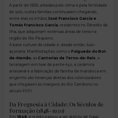
A partir de 1836, atraídas pelo clima e pela fertilidade
do solo, outras famílias continuaram chegando,
entre elas os irmãos
José Francisco Garcia e
Tomás Francisco Garcia
, residentes no Ribeirão da
Ilha, que adquiriram extensas áreas de terra na
região do Rio Pequeno.
A base cultural da cidade é, desde então, luso-
açoriana. Manifestações como o
Folguedo do Boi-
de-Mamão
, as
Cantorias de Terno-de-Reis
, a
tecelagem em tear de pente-liço, a cerâmica
artesanal e a fabricação de farinha de mandioca em
engenho são heranças diretas dos colonizadores
que chegaram às margens do Rio Camboriú no
século XVIII.
Da Freguesia à Cidade: Os Séculos de
Formação (1848–1930)
Em
1848
, a região passou a ser distrito de Itajaí,