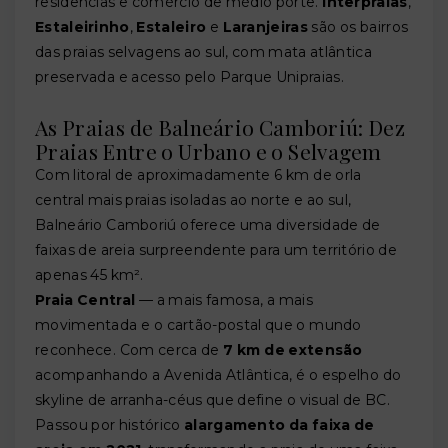
residências e comércio de médio porte.
Interpraias
,
Estaleirinho
,
Estaleiro
e
Laranjeiras
são os bairros
das praias selvagens ao sul, com mata atlântica
preservada e acesso pelo Parque Unipraias.
As Praias de Balneário Camboriú: Dez
Praias Entre o Urbano e o Selvagem
Com litoral de aproximadamente 6 km de orla
central mais praias isoladas ao norte e ao sul,
Balneário Camboriú oferece uma diversidade de
faixas de areia surpreendente para um território de
apenas 45 km².
Praia Central
— a mais famosa, a mais
movimentada e o cartão-postal que o mundo
reconhece. Com cerca de
7 km de extensão
acompanhando a Avenida Atlântica, é o espelho do
skyline de arranha-céus que define o visual de BC.
Passou por histórico
alargamento da faixa de