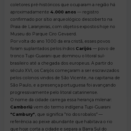
coletores pré-históricos que ocuparam a região há
aproximadamente
4.000 anos
— registro
confirmado por sítio arqueológico descoberto na
Praia de Laranjeiras, com objetos expostos hoje no
Museu do Parque Ciro Gevaerd.
Por volta do ano 1000 da era cristã, esses povos
foram suplantados pelos índios
Carijós
— povo de
tronco Tupi-Guarani que dominou o litoral sul-
brasileiro até a chegada dos europeus. A partir do
século XVI, os Carijós começaram a ser escravizados
pelos colonos vindos de São Vicente, na capitania de
São Paulo, e a presença portuguesa foi avançando
progressivamente pelo litoral catarinense.
O nome da cidade carrega essa herança milenar:
Camboriú
vem do termo indígena Tupi-Guarani
"Cambury"
, que significa "rio dos robalos" —
referência ao peixe abundante que habitava o rio
que hoje corta a cidade e separa a Barra Sul do