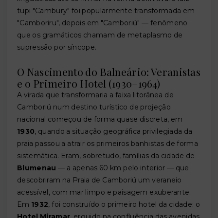
tupi "Cambury" foi popularmente transformada em
"Camboriru", depois em "Camboriú" — fenômeno
que os gramáticos chamam de metaplasmo de
supressão por síncope.
O Nascimento do Balneário: Veranistas
e o Primeiro Hotel (1930–1964)
A virada que transformaria a faixa litorânea de
Camboriú num destino turístico de projeção
nacional começou de forma quase discreta, em
1930
, quando a situação geográfica privilegiada da
praia passou a atrair os primeiros banhistas de forma
sistemática. Eram, sobretudo, famílias da cidade de
Blumenau
— a apenas 60 km pelo interior — que
descobriram na Praia de Camboriú um veraneio
acessível, com mar limpo e paisagem exuberante.
Em
1932
, foi construído o primeiro hotel da cidade: o
Hotel Miramar
, erguido na confluência das avenidas