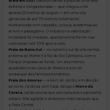
areia em 2021
, transformando a praia de uma faixa
estreita e congestionada — que chegou a ter
apenas 25 metros de largura — em uma orla
generosa de até 70 metros, totalmente
reurbanizada com calçadão, ciclovia, academias ao
ar livre e paisagismo. O impacto na valorização
imobiliária foi imediato: apartamentos frente mar
valorizaram até 30% após a obra.
Praia da Barra Sul
— no extremo sul da orla central,
próxima ao Molhe e à foz do Rio Camboriú, com o
Parque Unipraias ao fundo. Um dos metros
quadrados mais caros do Brasil e ponto de
embarque dos famosos bondinhos.
Praia dos Amores
— a 6 km do centro, em direção
ao norte, na divisa com Itajaí. Abriga o
Morro do
Careca
, cartão-postal que une natureza e panorama
urbano. Mar agitado e ambiente mais tranquilo que
a Praia Central.